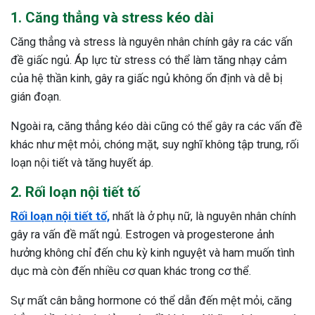
1. Căng thẳng và stress kéo dài
Căng thẳng và stress là nguyên nhân chính gây ra các vấn
đề giấc ngủ. Áp lực từ stress có thể làm tăng nhạy cảm
của hệ thần kinh, gây ra giấc ngủ không ổn định và dễ bị
gián đoạn.
Ngoài ra, căng thẳng kéo dài cũng có thể gây ra các vấn đề
khác như mệt mỏi, chóng mặt, suy nghĩ không tập trung, rối
loạn nội tiết và tăng huyết áp.
2. Rối loạn nội tiết tố
Rối loạn nội tiết tố,
nhất là ở phụ nữ, là nguyên nhân chính
gây ra vấn đề mất ngủ. Estrogen và progesterone ảnh
hưởng không chỉ đến chu kỳ kinh nguyệt và ham muốn tình
dục mà còn đến nhiều cơ quan khác trong cơ thể.
ừng Sau Sinh Có Tự Khỏi
Sự mất cân bằng hormone có thể dẫn đến mệt mỏi, căng
ng? Thông Tin Cần Biết