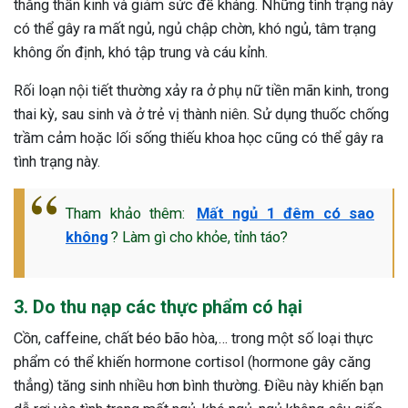
thẳng thần kinh và giảm sức đề kháng. Những tình trạng này
ng sau sinh là tình trạng viêm da
có thể gây ra mất ngủ, ngủ chập chờn, khó ngủ, tâm trạng
tính phổ biến, khiến đôi bàn tay,
không ổn định, khó tập trung và cáu kỉnh.
chân của chị em trở nên khô...
Rối loạn nội tiết thường xảy ra ở phụ nữ tiền mãn kinh, trong
thai kỳ, sau sinh và ở trẻ vị thành niên. Sử dụng thuốc chống
trầm cảm hoặc lối sống thiếu khoa học cũng có thể gây ra
tình trạng này.
Tham khảo thêm:
Mất ngủ 1 đêm có sao
không
? Làm gì cho khỏe, tỉnh táo?
3. Do thu nạp các thực phẩm có hại
Cồn, caffeine, chất béo bão hòa,… trong một số loại thực
phẩm có thể khiến hormone cortisol (hormone gây căng
thẳng) tăng sinh nhiều hơn bình thường. Điều này khiến bạn