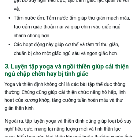
gạt bỏ suy nghĩ tiêu cực, tạo cảm giác lạc quan và vui
vẻ.
Tắm nước ấm: Tắm nước ấm giúp thư giãn mạch máu,
tạo cảm giác thoải mái và giúp chìm vào giấc ngủ
nhanh chóng hơn.
Các hoạt động này giúp cơ thể và tâm trí thư giãn,
chuẩn bị cho một giấc ngủ sâu và ngon giấc hơn.
3. Luyện tập yoga và ngồi thiền giúp cải thiện
ngủ chập chờn hay bị tỉnh giấc
Yoga và thiền định không chỉ là các bài tập thể dục thông
thường. Chúng cũng giúp cải thiện chức năng hô hấp, linh
hoạt của xương khớp, tăng cường tuần hoàn máu và thư
giãn thần kinh.
Ngoài ra, tập luyện yoga và thiền định cũng giúp loại bỏ suy
nghĩ tiêu cực, mang lại năng lượng mới và tinh thần lạc
quan. Nếu bạn gặp khó khăn khi ngủ hoặc thường xuyên tỉnh