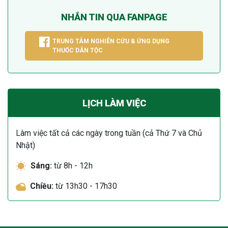
NHẮN TIN QUA FANPAGE
TRUNG TÂM NGHIÊN CỨU & ỨNG DỤNG
THUỐC DÂN TỘC
LỊCH LÀM VIỆC
Làm việc tất cả các ngày trong tuần (cả Thứ 7 và Chủ
Nhật)
Sáng:
từ 8h - 12h
Chiều:
từ 13h30 - 17h30
ừng Sau Sinh Có Tự Khỏi
ng? Thông Tin Cần Biết