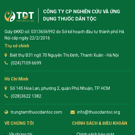
ng sau sinh là tình trạng viêm da
CÔNG TY CP NGHIÊN CỨU VÀ ỨNG
tính phổ biến, khiến đôi bàn tay,
DỤNG THUỐC DÂN TỘC
chân của chị em trở nên khô...
Giấy ĐKKD số: 0313656992 do Sở kế hoạch đầu tư thành phố Hà
Nội cấp ngày 22/2/2016
Trụ sở chính
Biệt thự B31 ngõ 70 Nguyễn Thị Định, Thanh Xuân - Hà Nội
(024)7109 6699
Hồ Chí Minh
Số 145 Hoa Lan, phường 2, quận Phú Nhuận, TP. HCM
(028)3622 1382
trungtamthuocdantoc.com
info@thuocdantoc.org
VỀ CHÚNG TÔI
CHÍNH SÁCH & ĐIỀU KHOẢN
Về chúng tôi
Chính sách bảo mật