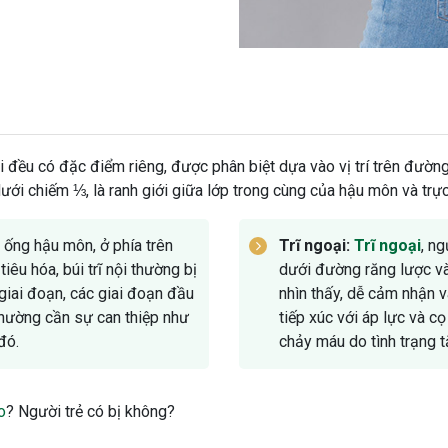
i loại đều có đặc điểm riêng, được phân biệt dựa vào vị trí trên đườ
i chiếm ⅓, là ranh giới giữa lớp trong cùng của hậu môn và trực
 ống hậu môn, ở phía trên
Trĩ ngoại:
Trĩ ngoại
, n
iêu hóa, búi trĩ nội thường bị
dưới đường răng lược và
n giai đoạn, các giai đoạn đầu
nhìn thấy, dễ cảm nhận và
 thường cần sự can thiệp như
tiếp xúc với áp lực và cọ
đó.
chảy máu do tình trạng t
o
? Người trẻ có bị không?