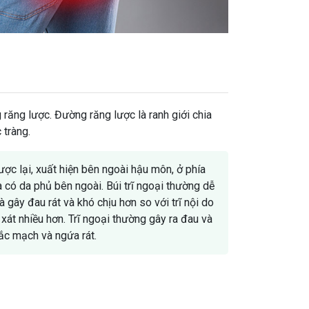
ng răng lược. Đường răng lược là ranh giới chia
 tràng.
gược lại, xuất hiện bên ngoài hậu môn, ở phía
 có da phủ bên ngoài. Búi trĩ ngoại thường dễ
 gây đau rát và khó chịu hơn so với trĩ nội do
 xát nhiều hơn. Trĩ ngoại thường gây ra đau và
ắc mạch và ngứa rát.