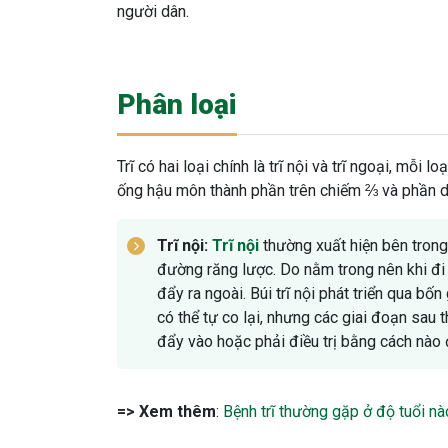
người dân.
Phân loại
Trĩ có hai loại chính là trĩ nội và trĩ ngoại, mỗ
ống hậu môn thành phần trên chiếm ⅔ và phần dướ
Trĩ nội:
Trĩ nội
thường xuất hiện bên trong
đường răng lược. Do nằm trong nên khi đi t
đẩy ra ngoài. Búi trĩ nội phát triển qua bố
có thể tự co lại, nhưng các giai đoạn sau
đẩy vào hoặc phải điều trị bằng cách nào 
=> Xem thêm
:
Bệnh trĩ thường gặp ở độ tuổi nà