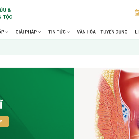
ỨU &
N TỘC
ẶP
GIẢI PHÁP
TIN TỨC
VĂN HÓA – TUYỂN DỤNG
L
Ĩ
Y