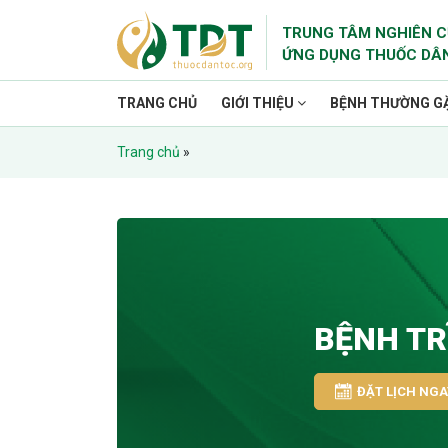
TRUNG TÂM NGHIÊN C
ỨNG DỤNG THUỐC DÂ
TRANG CHỦ
GIỚI THIỆU
BỆNH THƯỜNG G
Trang chủ
»
BỆNH TR
ĐẶT LỊCH NGA