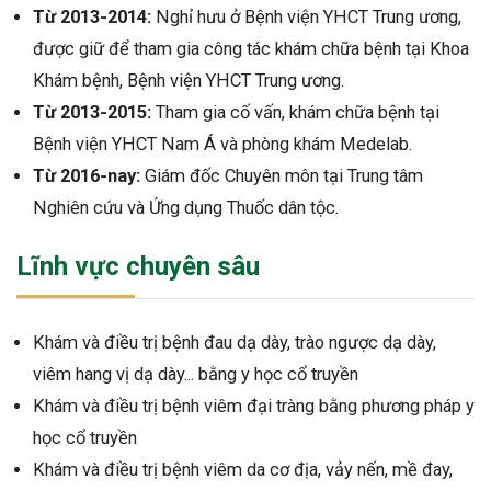
Từ 2013-2014:
Nghỉ hưu ở Bệnh viện YHCT Trung ương,
ng sau sinh là tình trạng viêm da
được giữ để tham gia công tác khám chữa bệnh tại Khoa
tính phổ biến, khiến đôi bàn tay,
Khám bệnh, Bệnh viện YHCT Trung ương.
chân của chị em trở nên khô...
Từ 2013-2015:
Tham gia cố vấn, khám chữa bệnh tại
Bệnh viện YHCT Nam Á và phòng khám Medelab.
Từ 2016-nay:
Giám đốc Chuyên môn tại Trung tâm
Nghiên cứu và Ứng dụng Thuốc dân tộc.
Lĩnh vực chuyên sâu
Khám và điều trị bệnh đau dạ dày, trào ngược dạ dày,
viêm hang vị dạ dày... bằng y học cổ truyền
Khám và điều trị bệnh viêm đại tràng bằng phương pháp y
học cổ truyền
Khám và điều trị bệnh viêm da cơ địa, vảy nến, mề đay,