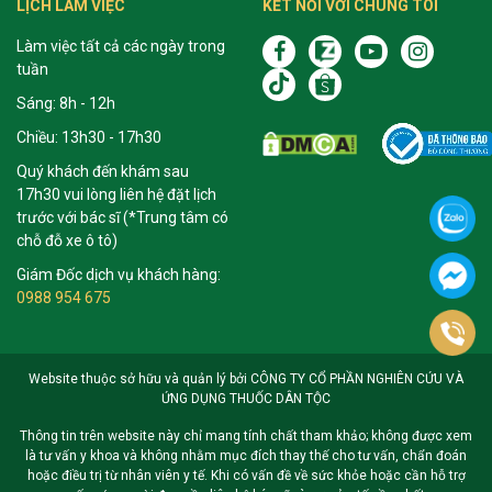
LỊCH LÀM VIỆC
KẾT NỐI VỚI CHÚNG TÔI
Làm việc tất cả các ngày trong
tuần
Sáng: 8h - 12h
Chiều: 13h30 - 17h30
Quý khách đến khám sau
17h30 vui lòng liên hệ đặt lịch
trước với bác sĩ (*Trung tâm có
chỗ đỗ xe ô tô)
Giám Đốc dịch vụ khách hàng:
0988 954 675
Website thuộc sở hữu và quản lý bởi CÔNG TY CỔ PHẦN NGHIÊN CỨU VÀ
ỨNG DỤNG THUỐC DÂN TỘC
Thông tin trên website này chỉ mang tính chất tham khảo; không được xem
là tư vấn y khoa và không nhằm mục đích thay thế cho tư vấn, chẩn đoán
hoặc điều trị từ nhân viên y tế. Khi có vấn đề về sức khỏe hoặc cần hỗ trợ