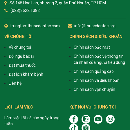
Số 145 Hoa Lan, phường 2, quận Phú Nhuận, TP. HCM
ng sau sinh là tình trạng viêm da
(028)3622 1382
tính phổ biến, khiến đôi bàn tay,
chân của chị em trở nên khô...
trungtamthuocdantoc.com
info@thuocdantoc.org
VỀ CHÚNG TÔI
CHÍNH SÁCH & ĐIỀU KHOẢN
Về chúng tôi
Chính sách bảo mật
Đội ngũ bác sĩ
Chính sách bảo vệ thông tin
cá nhân của người tiêu dùng
Đặt mua thuốc
Chính sách quảng cáo
Đặt lịch khám bệnh
Chính sách và điều khoản
Liên hệ
Chính sách vận chuyển
LỊCH LÀM VIỆC
KẾT NỐI VỚI CHÚNG TÔI
Làm việc tất cả các ngày trong
tuần