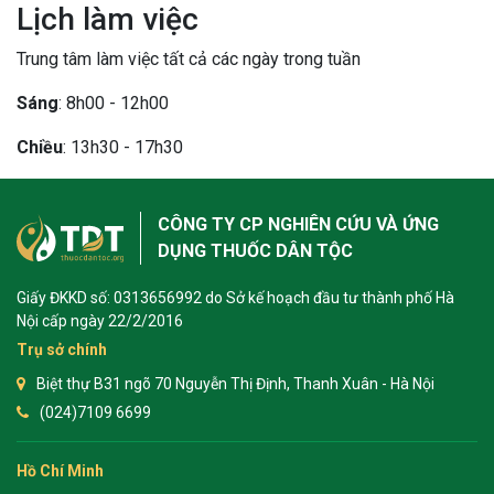
Lịch làm việc
Trung tâm làm việc tất cả các ngày trong tuần
Sáng
: 8h00 - 12h00
Chiều
: 13h30 - 17h30
CÔNG TY CP NGHIÊN CỨU VÀ ỨNG
DỤNG THUỐC DÂN TỘC
Giấy ĐKKD số: 0313656992 do Sở kế hoạch đầu tư thành phố Hà
Nội cấp ngày 22/2/2016
Trụ sở chính
Biệt thự B31 ngõ 70 Nguyễn Thị Định, Thanh Xuân - Hà Nội
(024)7109 6699
ừng Sau Sinh Có Tự Khỏi
Hồ Chí Minh
ng? Thông Tin Cần Biết