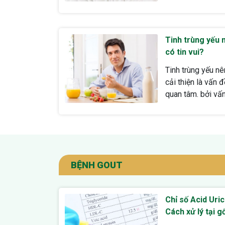
Tinh trùng yếu 
có tin vui?
Tinh trùng yếu nê
cải thiện là vấn
quan tâm. bởi vấn.
BỆNH GOUT
Chỉ số Acid Uri
Cách xử lý tại g