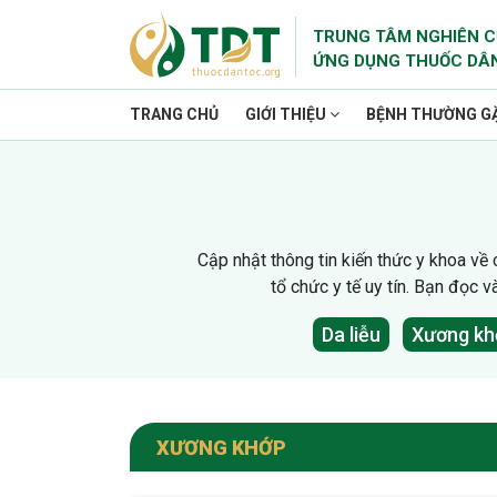
TRUNG TÂM NGHIÊN C
ỨNG DỤNG THUỐC DÂ
TRANG CHỦ
GIỚI THIỆU
BỆNH THƯỜNG G
Cập nhật thông tin kiến thức y khoa về
tổ chức y tế uy tín. Bạn đọc 
Da liễu
Xương kh
XƯƠNG KHỚP