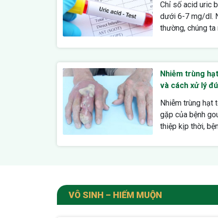
Chỉ số acid uric
dưới 6-7 mg/dl. 
thường, chúng ta n
Nhiễm trùng hạt
và cách xử lý đ
Nhiễm trùng hạt 
gặp của bệnh gou
thiệp kịp thời, bện
VÔ SINH – HIẾM MUỘN