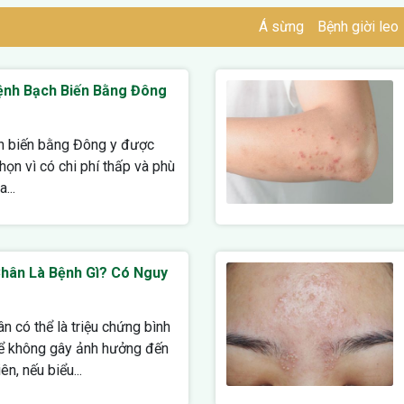
Á sừng
Bệnh giời leo
Bệnh Bạch Biến Bằng Đông
ch biến bằng Đông y được
họn vì có chi phí thấp và phù
...
hân Là Bệnh Gì? Có Nguy
 có thể là triệu chứng bình
hể không gây ảnh hưởng đến
n, nếu biểu...