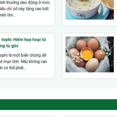
 bình thường dao động ở mức
Nếu chỉ số này tăng cao bất
ên tìm...
 tophi: Hiểm họa hoại tử
úng từ gốc
tophi là một biến chứng dễ
t mạn tính. Nếu không can
h có thể phát...