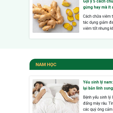
Gợi ý 5 cách ch
gừng hay mà ít a
Cách chữa viêm 
tác dụng giảm đ
viêm tốt nhưng kh
NAM HỌC
Yếu sinh lý nam
lại bản lĩnh sun
Bệnh yếu sinh lý 
đấng mày râu. Tìn
các quý ông cảm t