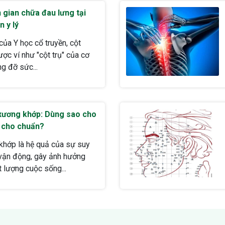
 gian chữa đau lưng tại
n y lý
ủa Y học cổ truyền, cột
ợc ví như "cột trụ" của cơ
ng đỡ sức...
xương khớp: Dùng sao cho
o cho chuẩn?
khớp là hệ quả của sự suy
vận động, gây ảnh hưởng
t lượng cuộc sống...