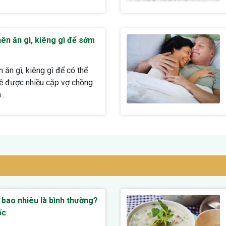
nên ăn gì, kiêng gì để sớm
n ăn gì, kiêng gì để có thể
 đề được nhiều cặp vợ chồng
..
c bao nhiêu là bình thường?
ốc