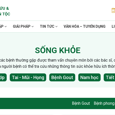
ỨU &
N TỘC
ẶP
GIẢI PHÁP
TIN TỨC
VĂN HÓA – TUYỂN DỤNG
L
SỐNG KHỎE
 các bệnh thường gặp được tham vấn chuyên môn bởi các bác sĩ, chu
và người bệnh có thể tra cứu những thông tin sức khỏe hữu ích thô
ớp
Tai - Mũi - Họng
Bệnh Gout
Nam học
Tiết
Bệnh Gout
Bệnh phong