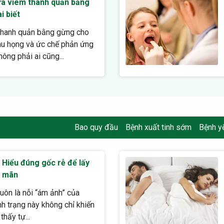
ữa viêm thanh quản bằng
i biết
thanh quản bằng gừng cho
au họng và ức chế phản ứng
ông phải ai cũng...
Bao quy đầu
Bệnh xuất tinh sớm
Bệnh yế
: Hiểu đúng gốc rễ để lấy
g mãn
luôn là nỗi “ám ảnh” của
h trạng này không chỉ khiến
hấy tự...