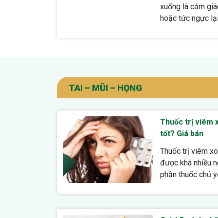
xuống là cảm giá
hoặc tức ngực lại 
TAI – MŨI – HỌNG
Thuốc trị viêm 
tốt? Giá bán
Thuốc trị viêm xo
được khá nhiều n
phần thuốc chủ yếu