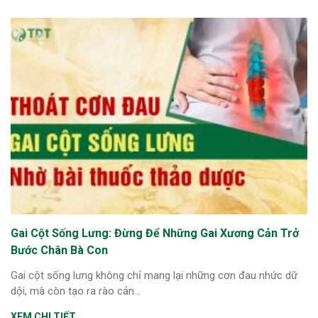
Gai Cột Sống Lưng: Đừng Để Những Gai Xương Cản Trở
Bước Chân Bà Con
Gai cột sống lưng không chỉ mang lại những cơn đau nhức dữ
dội, mà còn tạo ra rào cản...
ừng Sau Sinh Có Tự Khỏi
ng? Thông Tin Cần Biết
XEM CHI TIẾT