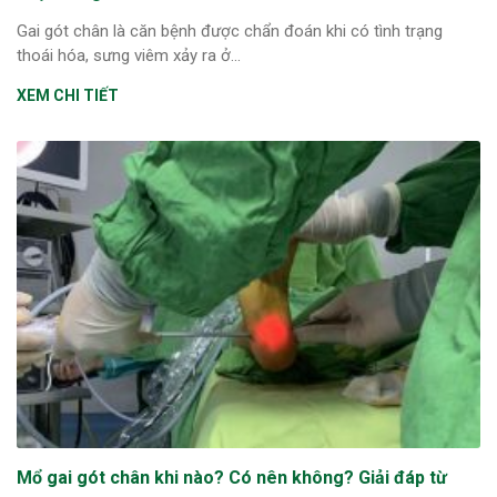
Gai gót chân là căn bệnh được chẩn đoán khi có tình trạng
thoái hóa, sưng viêm xảy ra ở...
XEM CHI TIẾT
Mổ gai gót chân khi nào? Có nên không? Giải đáp từ