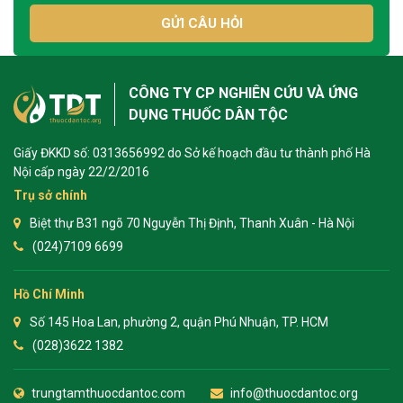
GỬI CÂU HỎI
CÔNG TY CP NGHIÊN CỨU VÀ ỨNG
DỤNG THUỐC DÂN TỘC
Giấy ĐKKD số: 0313656992 do Sở kế hoạch đầu tư thành phố Hà
Nội cấp ngày 22/2/2016
Trụ sở chính
Biệt thự B31 ngõ 70 Nguyễn Thị Định, Thanh Xuân - Hà Nội
(024)7109 6699
Hồ Chí Minh
Số 145 Hoa Lan, phường 2, quận Phú Nhuận, TP. HCM
(028)3622 1382
trungtamthuocdantoc.com
info@thuocdantoc.org