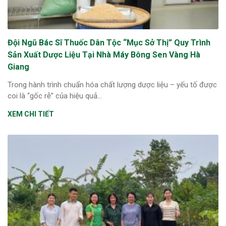
Đội Ngũ Bác Sĩ Thuốc Dân Tộc “Mục Sở Thị” Quy Trình
Sản Xuất Dược Liệu Tại Nhà Máy Bông Sen Vàng Hà
Giang
Trong hành trình chuẩn hóa chất lượng dược liệu – yếu tố được
coi là “gốc rễ” của hiệu quả...
XEM CHI TIẾT
ừng Sau Sinh Có Tự Khỏi
ng? Thông Tin Cần Biết