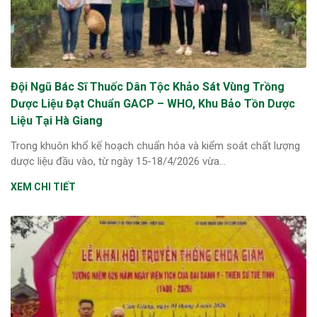
ng sau sinh là tình trạng viêm da
tính phổ biến, khiến đôi bàn tay,
chân của chị em trở nên khô...
Đội Ngũ Bác Sĩ Thuốc Dân Tộc Khảo Sát Vùng Trồng
Dược Liệu Đạt Chuẩn GACP – WHO, Khu Bảo Tồn Dược
Liệu Tại Hà Giang
Trong khuôn khổ kế hoạch chuẩn hóa và kiểm soát chất lượng
dược liệu đầu vào, từ ngày 15-18/4/2026 vừa...
XEM CHI TIẾT