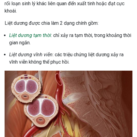
rối loạn sinh lý khác liên quan đến xuất tinh hoặc đạt cực
ng sau sinh là tình trạng viêm da
khoái.
tính phổ biến, khiến đôi bàn tay,
chân của chị em trở nên khô...
Liệt dương được chia làm 2 dạng chính gồm:
Liệt dương tạm thời
: chỉ xảy ra tạm thời, trong khoảng thời
gian ngắn.
Liệt dương vĩnh viễn
: các triệu chứng liệt dương xảy ra
vĩnh viễn không thể phục hồi.