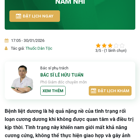
NAM NHI
ĐẶT LỊCH NGAY
17:05 - 30/01/2026
Tác giả:
Thuốc Dân Tộc
3/5 - (1 bình chọn)
Bác sĩ phụ trách
BÁC SĨ LÊ HỮU TUẤN
Phó Giám đốc chuyên môn
XEM THÊM
ĐẶT LỊCH KHÁM
Bệnh liệt dương là hệ quả nặng nề của tình trạng rối
loạn cương dương khi không được quan tâm và điều trị
kịp thời. Tình trạng này khiến nam giới mất khả năng
cương cứng, không thể thực hiện giao hợp và gây ảnh