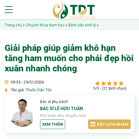
Trang chủ
»
Chuyên khoa Nam học
»
Bệnh yếu sinh lý
»
Giải pháp giúp giảm khô hạn
tăng ham muốn cho phái đẹp hồi
xuân nhanh chóng
09:35 - 29/01/2026
5/5 - (21 bình chọn)
Tác giả:
Thuốc Dân Tộc
Bác sĩ phụ trách
BÁC SĨ LÊ HỮU TUẤN
Phó Giám đốc chuyên môn
XEM THÊM
ĐẶT LỊCH KHÁM