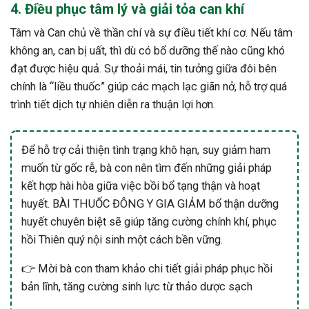
4. Điều phục tâm lý và giải tỏa can khí
Tâm và Can chủ về thần chí và sự điều tiết khí cơ. Nếu tâm
không an, can bị uất, thì dù có bổ dưỡng thế nào cũng khó
đạt được hiệu quả. Sự thoải mái, tin tưởng giữa đôi bên
chính là “liều thuốc” giúp các mạch lạc giãn nở, hỗ trợ quá
trình tiết dịch tự nhiên diễn ra thuận lợi hơn.
Để hỗ trợ cải thiện tình trạng khô hạn, suy giảm ham
muốn từ gốc rễ, bà con nên tìm đến những giải pháp
kết hợp hài hòa giữa việc bồi bổ tạng thận và hoạt
huyết. BÀI THUỐC ĐÔNG Y GIA GIẢM bổ thận dưỡng
huyết chuyên biệt sẽ giúp tăng cường chính khí, phục
hồi Thiên quý nội sinh một cách bền vững.
👉 Mời bà con tham khảo chi tiết giải pháp phục hồi
bản lĩnh, tăng cường sinh lực từ thảo dược sạch