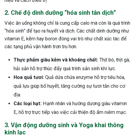
hiệu và cách điều trị
2. Chế độ dinh dưỡng “hóa sinh tân dịch”
Việc ăn uống không chỉ là cung cấp calo mà còn là quá trình
“hóa sinh” để tạo ra huyết và dịch. Các chất dinh dưỡng như
vitamin E, kẽm hay boron đóng vai trò như chất xúc tác để
các tạng phủ vận hành trơn tru hơn.
Thực phẩm giàu kẽm và khoáng chất:
Thịt bò, thịt gà,
hải sản hỗ trợ thúc đẩy quá trình sản sinh khí lực.
Hoa quả tươi:
Quả dứa chứa enzyme hỗ trợ tiêu hóa,
quả lựu giúp bổ huyết, tăng cường sự tươi tắn cho cơ
địa.
Các loại hạt:
Hạnh nhân và hướng dương giàu vitamin
E, hỗ trợ trực tiếp vào việc cải thiện độ ẩm niêm mạc.
3. Vận động dưỡng sinh và Yoga khai thông
kinh lạc