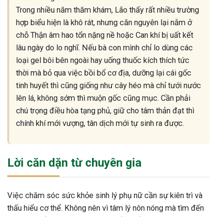
Trong nhiều năm thăm khám, Lão thấy rất nhiều trường
hợp biểu hiện là khô rát, nhưng căn nguyên lại nằm ở
chỗ Thận âm hao tổn nặng nề hoặc Can khí bị uất kết
lâu ngày do lo nghĩ. Nếu bà con mình chỉ lo dùng các
loại gel bôi bên ngoài hay uống thuốc kích thích tức
thời mà bỏ qua việc bồi bổ cơ địa, dưỡng lại cái gốc
tinh huyết thì cũng giống như cây héo mà chỉ tưới nước
lên lá, không sớm thì muộn gốc cũng mục. Cần phải
chú trọng điều hòa tạng phủ, giữ cho tâm thản đạt thì
chính khí mới vượng, tân dịch mới tự sinh ra được.
Lời căn dặn từ chuyên gia
Việc chăm sóc sức khỏe sinh lý phụ nữ cần sự kiên trì và
thấu hiểu cơ thể. Không nên vì tâm lý nôn nóng mà tìm đến