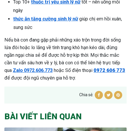
Top 10+
thuốc trị yếu sinh lý nữ
tốt – nên uống mỗi
ngày
thức ăn tăng cường sinh lý nữ
giúp chị em hồi xuân,
sung sức
Nếu bà con đang gặp phải những xáo trộn trong đời sống
lứa đôi hoặc lo lắng về tình trạng khô hạn kéo dài, đừng
ngần ngại chia sẻ để được hỗ trợ kịp thời. Mọi thắc mắc
cần tư vấn sâu hơn về y lý, bà con có thể liên hệ trực tiếp
qua
Zalo 0972.606.773
hoặc Số điện thoại
0972 606 773
để được đội ngũ chuyên gia hỗ trợ.
Chia sẻ:
BÀI VIẾT LIÊN QUAN