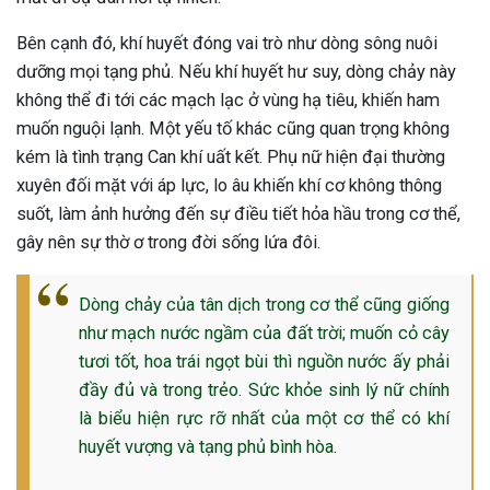
Bên cạnh đó, khí huyết đóng vai trò như dòng sông nuôi
dưỡng mọi tạng phủ. Nếu khí huyết hư suy, dòng chảy này
không thể đi tới các mạch lạc ở vùng hạ tiêu, khiến ham
muốn nguội lạnh. Một yếu tố khác cũng quan trọng không
kém là tình trạng Can khí uất kết. Phụ nữ hiện đại thường
xuyên đối mặt với áp lực, lo âu khiến khí cơ không thông
suốt, làm ảnh hưởng đến sự điều tiết hỏa hầu trong cơ thể,
gây nên sự thờ ơ trong đời sống lứa đôi.
Dòng chảy của tân dịch trong cơ thể cũng giống
như mạch nước ngầm của đất trời; muốn cỏ cây
tươi tốt, hoa trái ngọt bùi thì nguồn nước ấy phải
đầy đủ và trong trẻo. Sức khỏe sinh lý nữ chính
là biểu hiện rực rỡ nhất của một cơ thể có khí
huyết vượng và tạng phủ bình hòa.
ừng Sau Sinh Có Tự Khỏi
ng? Thông Tin Cần Biết