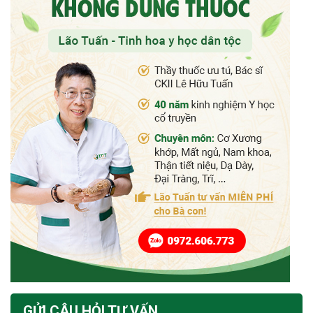
GỬI CÂU HỎI TƯ VẤN