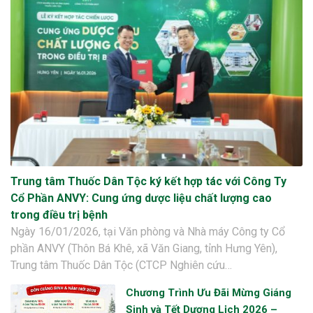
Trung tâm Thuốc Dân Tộc ký kết hợp tác với Công Ty
Cổ Phần ANVY: Cung ứng dược liệu chất lượng cao
trong điều trị bệnh
Ngày 16/01/2026, tại Văn phòng và Nhà máy Công ty Cổ
phần ANVY (Thôn Bá Khê, xã Văn Giang, tỉnh Hưng Yên),
Trung tâm Thuốc Dân Tộc (CTCP Nghiên cứu…
Chương Trình Ưu Đãi Mừng Giáng
Sinh và Tết Dương Lịch 2026 –