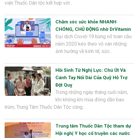
viện Thuốc Dân tộc kết hợp với…
Chăm sóc sức khỏe NHANH
CHÓNG, CHỦ ĐỘNG nhờ DrVitamin
Đại dịch Covid-19 bùng nổ toàn cầu
năm 2020 kéo theo vô vàn những
ảnh hưởng về kinh tế, sức…
Hồi Sinh Từ Nghị Lực: Chú Út Và
Cánh Tay Nối Dài Của Quỹ Hỗ Trợ
Đột Quỵ
Trong những ngày tháng cuối năm,
khi không khí mùa đông dần bao
trùm, Trung Tâm Thuốc Dân Tộc cùng…
Trung tâm Thuốc Dân Tộc tham dự
Hội nghị Y học cổ truyền các nước