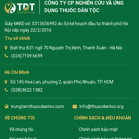
CÔNG TY CP NGHIÊN CỨU VÀ ỨNG
DỤNG THUỐC DÂN TỘC
Giấy ĐKKD số: 0313656992 do Sở kế hoạch đầu tư thành phố Hà
Nội cấp ngày 22/2/2016
Trụ sở chính
Biệt thự B31 ngõ 70 Nguyễn Thị Định, Thanh Xuân - Hà Nội
(024)7109 6699
Hồ Chí Minh
Số 145 Hoa Lan, phường 2, quận Phú Nhuận, TP. HCM
(028)3622 1382
trungtamthuocdantoc.com
info@thuocdantoc.org
VỀ CHÚNG TÔI
CHÍNH SÁCH & ĐIỀU KHOẢN
Về chúng tôi
Chính sách bảo mật
Đội ngũ bác sĩ
Chính sách bảo vệ thông tin