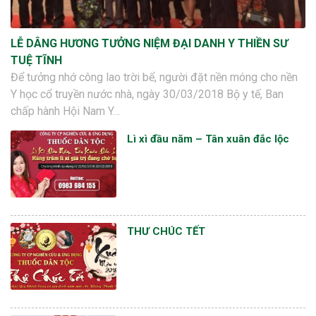
LỄ DÂNG HƯƠNG TƯỞNG NIỆM ĐẠI DANH Y THIỀN SƯ
TUỆ TĨNH
Để tưởng nhớ công lao trời bể, người đặt nền móng cho nền
Y học cổ truyền nước nhà, ngày 30/03/2018 Bộ y tế, Ban
chấp hành Hội Nam Y…
Lì xì đầu năm – Tân xuân đắc lộc
THƯ CHÚC TẾT