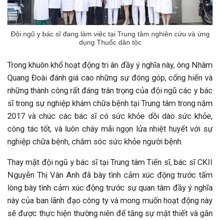
Đội ngũ y bác sĩ đang làm việc tại Trung tâm nghiên cứu và ứng
dụng Thuốc dân tộc
Trong khuôn khổ hoạt động tri ân đầy ý nghĩa này, ông Nhâm
Quang Đoài đánh giá cao những sự đóng góp, cống hiến và
những thành công rất đáng trân trọng của đội ngũ các y bác
sĩ trong sự nghiệp khám chữa bệnh tại Trung tâm trong năm
2017 và chúc các bác sĩ có sức khỏe dồi dào sức khỏe,
công tác tốt, và luôn cháy mãi ngọn lửa nhiệt huyết với sự
nghiệp chữa bệnh, chăm sóc sức khỏe người bệnh.
Thay mặt đội ngũ y bác sĩ tại Trung tâm Tiến sĩ, bác sĩ CKII
Nguyễn Thị Vân Anh đã bày tình cảm xúc động trước tấm
lòng bày tình cảm xúc động trước sự quan tâm đầy ý nghĩa
này của ban lãnh đạo công ty và mong muốn hoạt động này
sẽ được thực hiện thường niên để tăng sự mật thiết và gắn