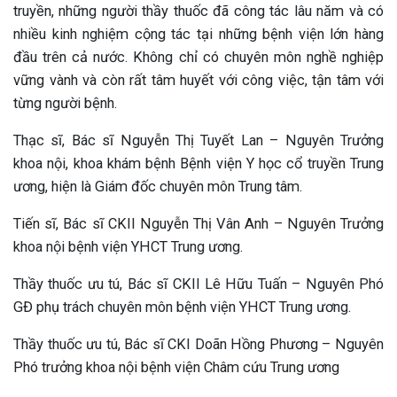
truyền, những người thầy thuốc đã công tác lâu năm và có
ng sau sinh là tình trạng viêm da
nhiều kinh nghiệm cộng tác tại những bệnh viện lớn hàng
tính phổ biến, khiến đôi bàn tay,
đầu trên cả nước. Không chỉ có chuyên môn nghề nghiệp
chân của chị em trở nên khô...
vững vành và còn rất tâm huyết với công việc, tận tâm với
từng người bệnh.
Thạc sĩ, Bác sĩ Nguyễn Thị Tuyết Lan – Nguyên Trưởng
khoa nội, khoa khám bệnh Bệnh viện Y học cổ truyền Trung
ương, hiện là Giám đốc chuyên môn Trung tâm.
Tiến sĩ, Bác sĩ CKII Nguyễn Thị Vân Anh – Nguyên Trưởng
khoa nội bệnh viện YHCT Trung ương.
Thầy thuốc ưu tú, Bác sĩ CKII Lê Hữu Tuấn – Nguyên Phó
GĐ phụ trách chuyên môn bệnh viện YHCT Trung ương.
Thầy thuốc ưu tú, Bác sĩ CKI Doãn Hồng Phương – Nguyên
Phó trưởng khoa nội bệnh viện Châm cứu Trung ương