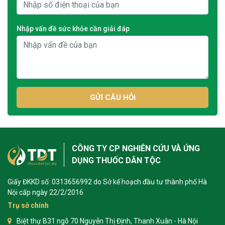
Nhập vấn đề sức khỏe cần giải đáp
GỬI CÂU HỎI
CÔNG TY CP NGHIÊN CỨU VÀ ỨNG
DỤNG THUỐC DÂN TỘC
Giấy ĐKKD số: 0313656992 do Sở kế hoạch đầu tư thành phố Hà
Nội cấp ngày 22/2/2016
Trụ sở chính
Biệt thự B31 ngõ 70 Nguyễn Thị Định, Thanh Xuân - Hà Nội