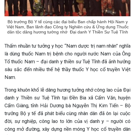
Bộ trưởng Bộ Y tế cùng các đại biểu Ban chấp hành Hội Nam y
Việt Nam, Ban lãnh đạo Công ty Nghiên cứu & Ứng dụng Thuốc
dân tộc dâng hương tưởng nhớ Đại danh Y Thiền Sư Tuệ Tĩnh
Thấm nhuần tư tưởng y học “Nam dược trị nam nhân” nghĩa
là dùng thuốc Nam trị bệnh cho người nước Nam của Ông
Tổ thuốc Nam – đại danh y thiền sư Tuệ Tĩnh đã ảnh hưởng
sâu sắc đến nhiều thế hệ thầy thuốc Y học cổ truyền Việt
Nam.
Trong khuôn khổ lễ dâng hương tưởng nhớ công lao của Đại
danh y Thiền sư Tuệ Tĩnh tại Đền Bia xã Cẩm Văn, huyện
Cẩm Giàng, tỉnh Hải Dương bà Nguyễn Thị Kim Tiến – Bộ
trưởng Bộ y tế đã phát biểu cùng nhân dân đã ôn lại cuộc
đời, sự nghiệp, công lao to lớn của vị danh y – người có
ừng Sau Sinh Có Tự Khỏi
công mở đường, xây dựng nền móng Y học cổ truyền dân
ng? Thông Tin Cần Biết