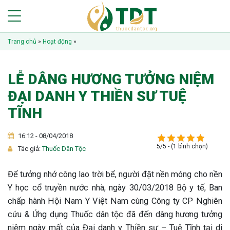
Trang chủ
»
Hoạt động
»
LỄ DÂNG HƯƠNG TƯỞNG NIỆM
ĐẠI DANH Y THIỀN SƯ TUỆ
TĨNH
16:12 - 08/04/2018
5/5 - (1 bình chọn)
Tác giả:
Thuốc Dân Tộc
Để tưởng nhớ công lao trời bể, người đặt nền móng cho nền
Y học cổ truyền nước nhà, ngày 30/03/2018 Bộ y tế, Ban
chấp hành Hội Nam Y Việt Nam cùng Công ty CP Nghiên
cứu & Ứng dụng Thuốc dân tộc đã đến dâng hương tưởng
niệm ngày mất của Đại danh y Thiền sư – Tuệ Tĩnh tại di