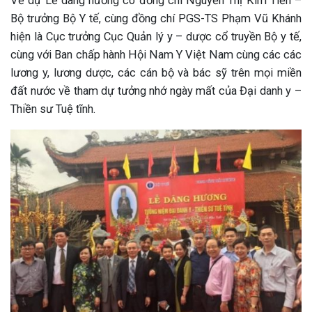
Về dự Lễ dâng hương có đồng chí Nguyễn Thị Kim Tiến –
Bộ trưởng Bộ Y tế, cùng đồng chí PGS-TS Phạm Vũ Khánh
hiện là Cục trưởng Cục Quản lý y – dược cổ truyền Bộ y tế,
cùng với Ban chấp hành Hội Nam Y Việt Nam cùng các các
lương y, lương dược, các cán bộ và bác sỹ trên mọi miền
đất nước về tham dự tưởng nhớ ngày mất của Đại danh y –
Thiền sư Tuệ tĩnh.