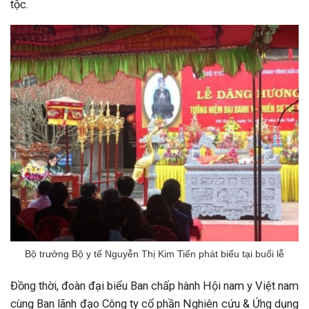
tộc.
ng sau sinh là tình trạng viêm da
tính phổ biến, khiến đôi bàn tay,
chân của chị em trở nên khô...
Bộ trưởng Bộ y tế Nguyễn Thị Kim Tiến phát biểu tại buổi lễ
Đồng thời, đoàn đại biểu Ban chấp hành Hội nam y Việt nam
cùng Ban lãnh đạo Công ty cổ phần Nghiên cứu & Ứng dụng