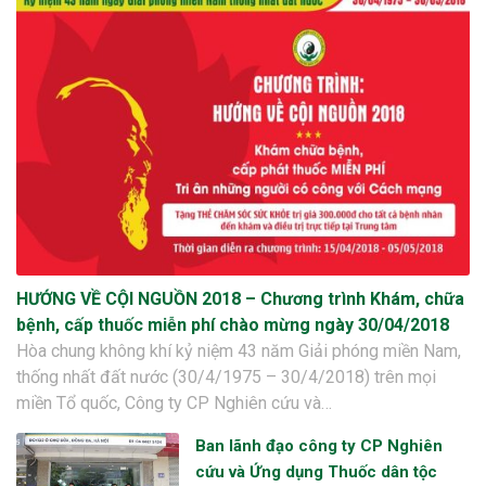
HƯỚNG VỀ CỘI NGUỒN 2018 – Chương trình Khám, chữa
bệnh, cấp thuốc miễn phí chào mừng ngày 30/04/2018
Hòa chung không khí kỷ niệm 43 năm Giải phóng miền Nam,
thống nhất đất nước (30/4/1975 – 30/4/2018) trên mọi
miền Tổ quốc, Công ty CP Nghiên cứu và…
Ban lãnh đạo công ty CP Nghiên
cứu và Ứng dụng Thuốc dân tộc