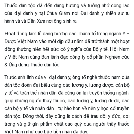
Thuốc dân tộc đã đến dâng hương và tưởng nhớ công lao
của đại danh y tại Chùa Giám nơi Đại danh y thiền sư tu
hành và và Đền Xưa nơi ông sinh ra.
Hoạt động làm lễ dâng hương các Thánh tổ trong ngành Y –
Dược Việt Nam vào mỗi dịp đầu năm đã trở thành một hoạt
động thường niên hết sức có ý nghĩa của Bộ y tế, Hội Nam
y Việt Nam cùng Ban lãnh đạo công ty cổ phần Nghiên cứu
& Ứng dụng Thuốc dân tộc.
Trước anh linh của vị đại danh y, ông tổ nghề thuốc nam của
dân tộc đoàn đại biểu cùng các lương y, lương dược, cán bộ
y tế và toàn thể nhân dân đã cùng ôn lại truyền thống ngành,
giúp những người thầy thuốc, các lương y, lương dược, các
cán bộ y tế và nhân dân… tự hào hơn về nền y học cổ truyền
dân tộc. Đồng thời, đây cũng là cách để trau dồi y đức, coi
trọng và giữ gìn phẩm chất cao quý của người thầy thuốc
Việt Nam như các bậc tiền nhân đã dạy.