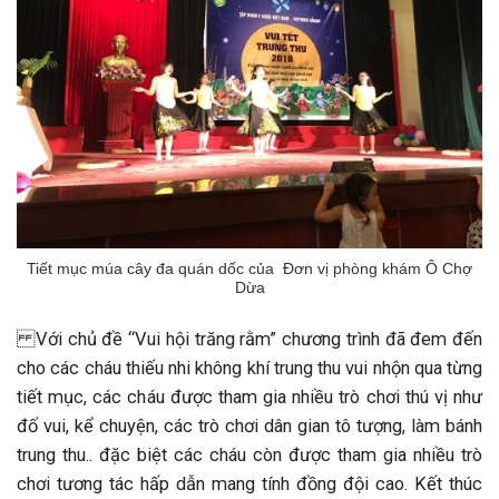
Tiết mục múa cây đa quán dốc của Đơn vị phòng khám Ô Chợ
Dừa
Với chủ đề “Vui hội trăng rằm” chương trình đã đem đến
cho các cháu thiếu nhi không khí trung thu vui nhộn qua từng
tiết mục, các cháu được tham gia nhiều trò chơi thú vị như
đố vui, kể chuyện, các trò chơi dân gian tô tượng, làm bánh
trung thu.. đặc biệt các cháu còn được tham gia nhiều trò
ừng Sau Sinh Có Tự Khỏi
chơi tương tác hấp dẫn mang tính đồng đội cao. Kết thúc
ng? Thông Tin Cần Biết