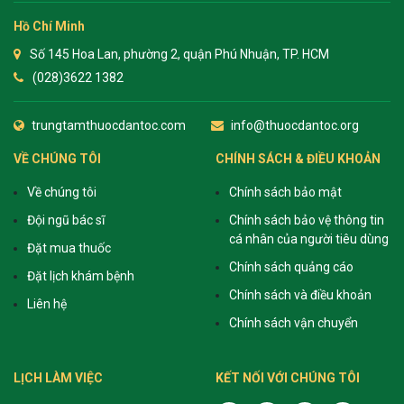
Hồ Chí Minh
Số 145 Hoa Lan, phường 2, quận Phú Nhuận, TP. HCM
(028)3622 1382
trungtamthuocdantoc.com
info@thuocdantoc.org
VỀ CHÚNG TÔI
CHÍNH SÁCH & ĐIỀU KHOẢN
Về chúng tôi
Chính sách bảo mật
Đội ngũ bác sĩ
Chính sách bảo vệ thông tin
cá nhân của người tiêu dùng
Đặt mua thuốc
Chính sách quảng cáo
Đặt lịch khám bệnh
Chính sách và điều khoản
Liên hệ
Chính sách vận chuyển
LỊCH LÀM VIỆC
KẾT NỐI VỚI CHÚNG TÔI