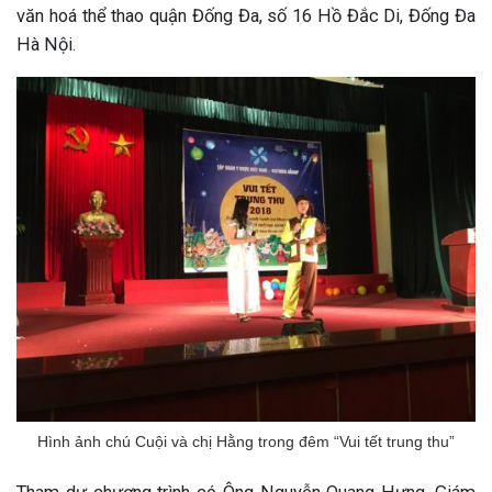
văn hoá thể thao
quận Đống Đa, số
16 Hồ Đắc Di, Đống Đa
Hà Nội.
Hình ảnh chú Cuội và chị Hằng trong đêm “Vui tết trung thu”