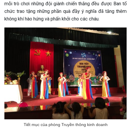
mỗi trò chơi những đội giành chiến thắng đều được Ban tổ
ng sau sinh là tình trạng viêm da
chức trao tặng những phần quà đầy ý nghĩa đã tăng thêm
tính phổ biến, khiến đôi bàn tay,
không khí hào hứng và phấn khởi cho các cháu.
chân của chị em trở nên khô...
Tiết mục của phòng Truyền thông kinh doanh