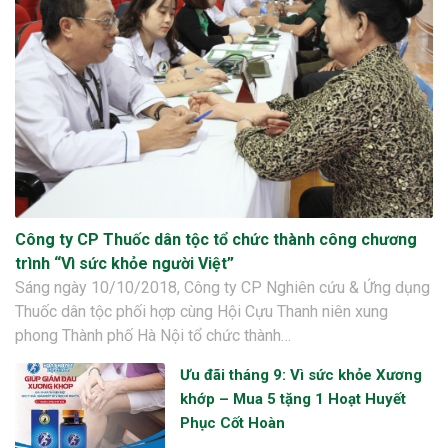
Công ty CP Thuốc dân tộc tổ chức thành công chương
trình “Vì sức khỏe người Việt”
Sáng ngày 10/10/2018, Công ty CP Nghiên cứu & Ứng dụng
Thuốc dân tộc phối hợp cùng Hội Cựu Thanh niên xung
phong Thành phố Hà Nội tổ chức thành…
Ưu đãi tháng 9: Vì sức khỏe Xương
khớp – Mua 5 tặng 1 Hoạt Huyết
Phục Cốt Hoàn