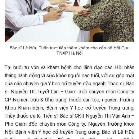
ng sau sinh là tình trạng viêm da
tính phổ biến, khiến đôi bàn tay,
chân của chị em trở nên khô...
Bác sĩ Lê Hữu Tuấn trực tiếp thăm khám cho cán bộ Hội Cựu
TNXP Hà Nội
Tại buổi tư vấn và khám bệnh cho lãnh đạo các Hội nhân
tháng hành động vì sức khỏe người cao tuổi, với sự góp mặt
của các chuyên gia Y học cổ truyền đầu ngành: Thạc sĩ, Bác
sĩ Nguyễn Thị Tuyết Lan – Giám đốc chuyên môn Công ty
CP Nghiên cứu & Ứng dụng Thuốc dân tộc, nguyên Trưởng
Khoa Khám bệnh, Bệnh viện Y học cổ truyền Trung ương;
Thầy thuốc ưu tú, Tiến sĩ, Bác sĩ CKII Nguyễn Thị Vân Anh –
Phó Giám đốc chuyên môn Công ty, Nguyên Trưởng khoa
Nội, Bệnh viện Y học cổ truyền Trung ương; Bác sĩ Lê Hữu