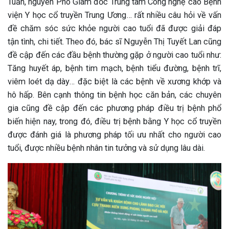
Tuấn, nguyên Phó Giám đốc Trung tâm Công nghệ cao Bệnh
viện Y học cổ truyền Trung Ương… rất nhiều câu hỏi về vấn
đề chăm sóc sức khỏe người cao tuổi đã được giải đáp
tận tình, chi tiết. Theo đó, bác sĩ Nguyễn Thị Tuyết Lan cũng
đề cập đến các đầu bệnh thường gặp ở người cao tuổi như:
Tăng huyết áp, bệnh tim mạch, bệnh tiểu đường, bệnh trĩ,
viêm loét dạ dày… đặc biệt là các bệnh về xương khớp và
hô hấp. Bên cạnh thông tin bệnh học căn bản, các chuyên
gia cũng đề cập đến các phương pháp điều trị bệnh phổ
biến hiện nay, trong đó, điều trị bệnh bằng Y học cổ truyền
được đánh giá là phương pháp tối ưu nhất cho người cao
tuổi, được nhiều bệnh nhân tin tưởng và sử dụng lâu dài.