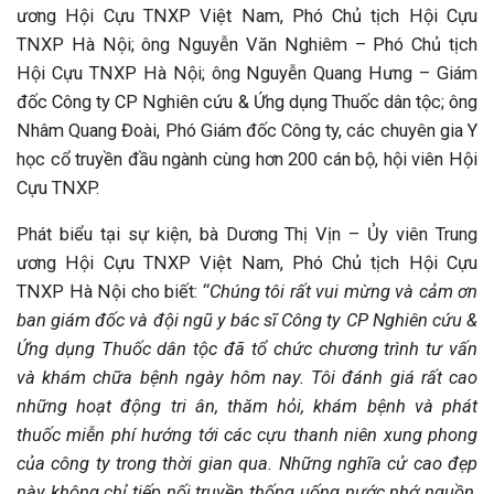
ương Hội Cựu TNXP Việt Nam, Phó Chủ tịch Hội Cựu
TNXP Hà Nội; ông Nguyễn Văn Nghiêm – Phó Chủ tịch
Hội Cựu TNXP Hà Nội; ông Nguyễn Quang Hưng – Giám
đốc Công ty CP Nghiên cứu & Ứng dụng Thuốc dân tộc; ông
Nhâm Quang Đoài, Phó Giám đốc Công ty, các chuyên gia Y
học cổ truyền đầu ngành cùng hơn 200 cán bộ, hội viên Hội
Cựu TNXP.
Phát biểu tại sự kiện, bà Dương Thị Vịn – Ủy viên Trung
ương Hội Cựu TNXP Việt Nam, Phó Chủ tịch Hội Cựu
TNXP Hà Nội cho biết: “
Chúng tôi rất vui mừng và cảm ơn
ban giám đốc và đội ngũ y bác sĩ Công ty CP Nghiên cứu &
Ứng dụng Thuốc dân tộc đã tổ chức chương trình tư vấn
và khám chữa bệnh ngày hôm nay. Tôi đánh giá rất cao
những hoạt động tri ân, thăm hỏi, khám bệnh và phát
thuốc miễn phí hướng tới các cựu thanh niên xung phong
của công ty trong thời gian qua. Những nghĩa cử cao đẹp
này không chỉ tiếp nối truyền thống uống nước nhớ nguồn,