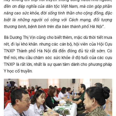
đền ơn đáp nghĩa của dân tộc Việt Nam, mà còn góp phần
nâng cao sức khỏe, đời sống tinh thần cho cộng đồng, đặc
biệt là những người có công với Cách mạng, đối tượng
thương binh, bệnh binh trên địa bàn thành phố Hà Nội
”.
Bà Dương Thị Vịn cũng cho biết thêm, mặc dù thời tiết mưa
rét, đi lại khó khăn. nhưng các cán bộ, hội viên của Hội Cựu
TNXP Thành phố Hà Nội đã đến đông đủ từ rất sớm. Có
thể nói, nhu cầu chăm sóc sức khỏe ở độ tuổi của các cựu
TNXP là rất lớn, nhất là sự quan tâm dành cho phương pháp
Y học cổ truyền.
ừng Sau Sinh Có Tự Khỏi
ng? Thông Tin Cần Biết