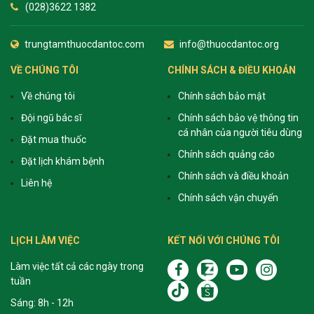
(028)3622 1382
trungtamthuocdantoc.com
info@thuocdantoc.org
VỀ CHÚNG TÔI
CHÍNH SÁCH & ĐIỀU KHOẢN
Về chúng tôi
Chính sách bảo mật
Đội ngũ bác sĩ
Chính sách bảo vệ thông tin
cá nhân của người tiêu dùng
Đặt mua thuốc
Chính sách quảng cáo
Đặt lịch khám bệnh
Chính sách và điều khoản
Liên hệ
Chính sách vận chuyển
LỊCH LÀM VIỆC
KẾT NỐI VỚI CHÚNG TÔI
Làm việc tất cả các ngày trong
tuần
Sáng: 8h - 12h