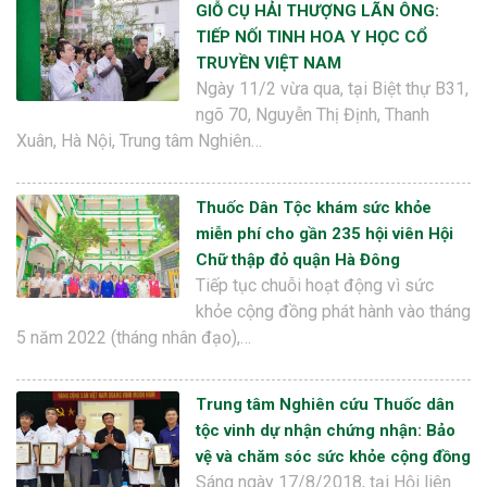
GIỖ CỤ HẢI THƯỢNG LÃN ÔNG:
TIẾP NỐI TINH HOA Y HỌC CỔ
TRUYỀN VIỆT NAM
Ngày 11/2 vừa qua, tại Biệt thự B31,
ngõ 70, Nguyễn Thị Định, Thanh
Xuân, Hà Nội, Trung tâm Nghiên…
Thuốc Dân Tộc khám sức khỏe
miễn phí cho gần 235 hội viên Hội
Chữ thập đỏ quận Hà Đông
Tiếp tục chuỗi hoạt động vì sức
khỏe cộng đồng phát hành vào tháng
5 năm 2022 (tháng nhân đạo),…
Trung tâm Nghiên cứu Thuốc dân
tộc vinh dự nhận chứng nhận: Bảo
vệ và chăm sóc sức khỏe cộng đồng
Sáng ngày 17/8/2018, tại Hội liên