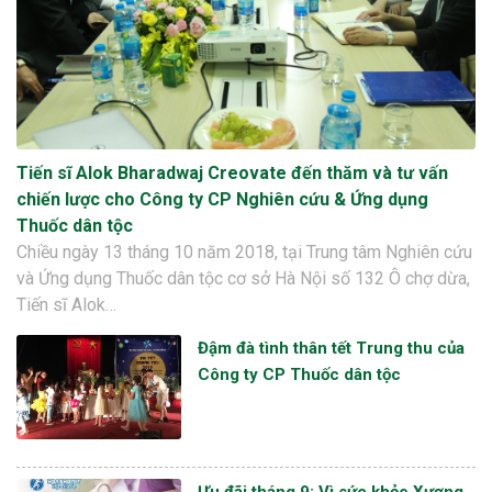
Tiến sĩ Alok Bharadwaj Creovate đến thăm và tư vấn
chiến lược cho Công ty CP Nghiên cứu & Ứng dụng
Thuốc dân tộc
Chiều ngày 13 tháng 10 năm 2018, tại Trung tâm Nghiên cứu
và Ứng dụng Thuốc dân tộc cơ sở Hà Nội số 132 Ô chợ dừa,
Tiến sĩ Alok…
Đậm đà tình thân tết Trung thu của
Công ty CP Thuốc dân tộc