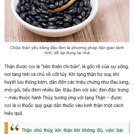
Chữa thận yếu bằng đậu đen là phương pháp dân gian lành
tính, dễ áp dụng tại nhà
Thận được coi là “tiên thiên chi bản”, là gốc rễ của sự sống,
nơi tàng tinh và chủ về cốt tủy. Khi tạng thận hư suy, khí
huyết lưu thông kém, dẫn đến các triệu chứng như đau lưng,
mỏi gối, tiểu đêm nhiều lần. Đậu đen với sắc đen đặc trưng
– màu thuộc hành Thủy, tương ứng với tạng Thận – được
coi là vị thuốc quý giúp dẫn thuốc vào kinh thận một cách
hiệu quả.
ừng Sau Sinh Có Tự Khỏi
Thận chủ thủy, khi thận khí không đủ, việc bài
ng? Thông Tin Cần Biết