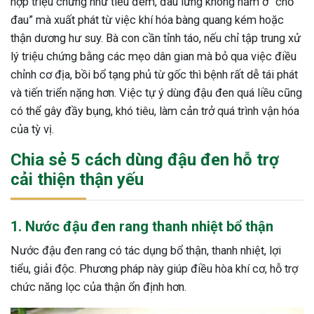
hợp triệu chứng như tiểu đêm, đau lưng không nằm ở “chỗ
đau” mà xuất phát từ việc khí hóa bàng quang kém hoặc
thận dương hư suy. Bà con cần tỉnh táo, nếu chỉ tập trung xử
lý triệu chứng bằng các mẹo dân gian mà bỏ qua việc điều
chỉnh cơ địa, bồi bổ tạng phủ từ gốc thì bệnh rất dễ tái phát
và tiến triển nặng hơn. Việc tự ý dùng đậu đen quá liều cũng
có thể gây đầy bụng, khó tiêu, làm cản trở quá trình vận hóa
của tỳ vị.
Chia sẻ 5 cách dùng đậu đen hỗ trợ
cải thiện thận yếu
1. Nước đậu đen rang thanh nhiệt bổ thận
Nước đậu đen rang có tác dụng bổ thận, thanh nhiệt, lợi
tiểu, giải độc. Phương pháp này giúp điều hòa khí cơ, hỗ trợ
chức năng lọc của thận ổn định hơn.