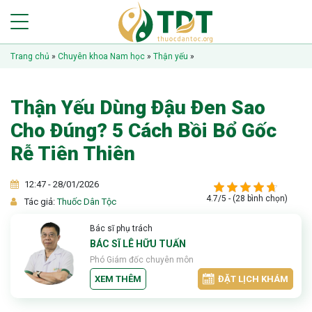
Trang chủ
»
Chuyên khoa Nam học
»
Thận yếu
»
Thận Yếu Dùng Đậu Đen Sao
Cho Đúng? 5 Cách Bồi Bổ Gốc
Rễ Tiên Thiên
12:47 - 28/01/2026
4.7/5 - (28 bình chọn)
Tác giả:
Thuốc Dân Tộc
Bác sĩ phụ trách
BÁC SĨ LÊ HỮU TUẤN
Phó Giám đốc chuyên môn
XEM THÊM
ĐẶT LỊCH KHÁM