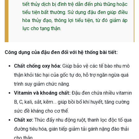
tiết thủy dịch bị đình trệ dẫn đến phù thũng hoặc
ng sau sinh là tình trạng viêm da
tiểu tiện bất thường. Sử dụng đậu đen giúp điều
tính phổ biến, khiến đôi bàn tay,
hòa thủy đạo, thông lợi tiểu tiện, từ đó giảm áp
chân của chị em trở nên khô...
lực cho tạng thận.
Công dụng của đậu đen đối với hệ thống bài tiết:
Chất chống oxy hóa:
Giúp bảo vệ các tế bào nhu mô
thận khỏi tác hại của gốc tự do, hỗ trợ ngăn ngừa quá
trình suy giảm chức năng.
Vitamin và khoáng chất:
Đậu đen chứa nhiều vitamin
B, C, kali, sắt, kẽm… giúp bồi bổ khí huyết, tăng cường
sức đề kháng cho cơ thể.
Chất xơ:
Thúc đẩy nhu động ruột, thanh lọc độc tố qua
đường tiêu hóa, gián tiếp giảm tải gánh nặng đào thải
cho thận.