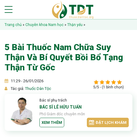
Trang chủ
»
Chuyên khoa Nam học
»
Thận yếu
»
5 Bài Thuốc Nam Chữa Suy
Thận Và Bí Quyết Bồi Bổ Tạng
Thận Từ Gốc
11:29 - 26/01/2026
5/5 - (1 bình chọn)
Tác giả:
Thuốc Dân Tộc
Bác sĩ phụ trách
BÁC SĨ LÊ HỮU TUẤN
Phó Giám đốc chuyên môn
XEM THÊM
ĐẶT LỊCH KHÁM