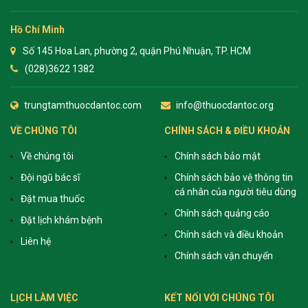
Hồ Chí Minh
Số 145 Hoa Lan, phường 2, quận Phú Nhuận, TP. HCM
(028)3622 1382
trungtamthuocdantoc.com
info@thuocdantoc.org
VỀ CHÚNG TÔI
CHÍNH SÁCH & ĐIỀU KHOẢN
Về chúng tôi
Chính sách bảo mật
Đội ngũ bác sĩ
Chính sách bảo vệ thông tin
cá nhân của người tiêu dùng
Đặt mua thuốc
Chính sách quảng cáo
Đặt lịch khám bệnh
Chính sách và điều khoản
Liên hệ
Chính sách vận chuyển
LỊCH LÀM VIỆC
KẾT NỐI VỚI CHÚNG TÔI