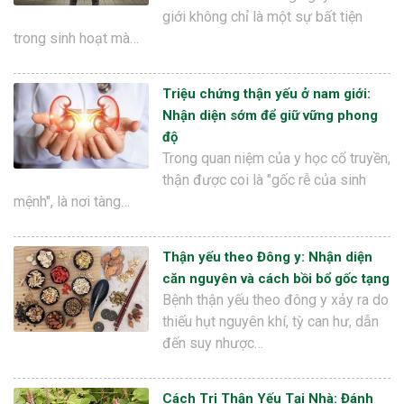
giới không chỉ là một sự bất tiện
trong sinh hoạt mà…
Triệu chứng thận yếu ở nam giới:
Nhận diện sớm để giữ vững phong
độ
Trong quan niệm của y học cổ truyền,
thận được coi là "gốc rễ của sinh
mệnh", là nơi tàng…
Thận yếu theo Đông y: Nhận diện
căn nguyên và cách bồi bổ gốc tạng
Bệnh thận yếu theo đông y xảy ra do
thiếu hụt nguyên khí, tỳ can hư, dẫn
đến suy nhược…
Cách Trị Thận Yếu Tại Nhà: Đánh