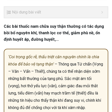
Nội dung bài viết
Các bài thuốc nam chữa suy thận thường có tác dụng
bồi bổ nguyên khí, thanh lọc cơ thể, giảm phù nề, ổn
định huyết áp, đường huyết,…
‘Coi trọng gốc rễ, thấu triệt căn nguyên chính là chìa
khóa để bảo vệ tạng thận’
– Thông qua Tứ chẩn (Vọng
– Văn – Vấn – Thiết), chúng ta có thể nhận diện sớm
những bất thường của tạng phủ. Sắc mặt ám tối
(vọng), hơi thở yếu lực (văn), cảm giác đau mỏi thắt
lưng, tiểu đêm (vấn) hay mạch trầm tế (thiết) đều là
những tín hiệu cho thấy thận khí đang suy vi, chính khí
không đủ để chống chọi với tà khí xâm nhập.