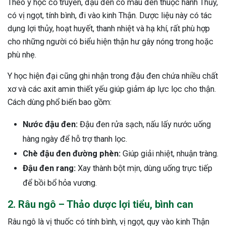
Theo y học cổ truyền, đậu đen có màu đen thuộc hành Thủy,
có vị ngọt, tính bình, đi vào kinh Thận. Dược liệu này có tác
dụng lợi thủy, hoạt huyết, thanh nhiệt và hạ khí, rất phù hợp
cho những người có biểu hiện thận hư gây nóng trong hoặc
phù nhẹ.
Y học hiện đại cũng ghi nhận trong đậu đen chứa nhiều chất
xơ và các axit amin thiết yếu giúp giảm áp lực lọc cho thận.
Cách dùng phổ biến bao gồm:
Nước đậu đen:
Đậu đen rửa sạch, nấu lấy nước uống
hàng ngày để hỗ trợ thanh lọc.
Chè đậu đen đường phèn:
Giúp giải nhiệt, nhuận tràng.
Đậu đen rang:
Xay thành bột mịn, dùng uống trực tiếp
để bồi bổ hỏa vương.
2. Râu ngô – Thảo dược lợi tiểu, bình can
Râu ngô là vị thuốc có tính bình, vị ngọt, quy vào kinh Thận