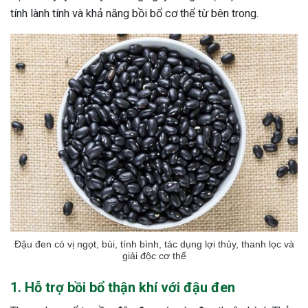
tính lành tính và khả năng bồi bổ cơ thể từ bên trong.
ng sau sinh là tình trạng viêm da
tính phổ biến, khiến đôi bàn tay,
chân của chị em trở nên khô...
Đậu đen có vị ngọt, bùi, tính bình, tác dụng lợi thủy, thanh lọc và
giải độc cơ thể
1. Hỗ trợ bồi bổ thận khí với đậu đen