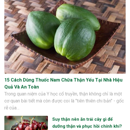
15 Cách Dùng Thuốc Nam Chữa Thận Yếu Tại Nhà Hiệu
Quả Và An Toàn
Trong quan niệm của Y học cổ truyền, thận không chỉ là một
cơ quan bài tiết mà còn được coi là "tiên thiên chi bản" - gốc
rễ của…
Suy thận nên ăn trái cây gì để
dưỡng thận và phục hồi chính khí?