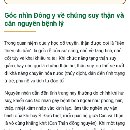
Góc nhìn Đông y về chứng suy thận và
căn nguyên bệnh lý
Trong quan niệm của y học cổ truyền, thận được coi là “tiên
thiên chi bản”, là gốc rễ của sự sống, chủ về tàng tinh, chủ
cốt tủy và khai khiếu ra tai. Khi chức năng tạng thận suy
giảm, hay còn gọi là chứng thận hư, thận suy, cơ thể sẽ mất
đi khả năng chuyển hóa nước (thủy dịch), dẫn đến tình trạng
ứ trệ, phù nề và tích tụ độc tố.
Nguyên nhân dẫn đến tình trạng này thường do chính khí hư
suy, khiến các tác nhân gây bệnh bên ngoài như phong, hàn,
thấp, nhiệt xâm nhập vào kinh lạc, làm tắc nghẽn sự vận
hành của khí huyết. Đặc biệt, mối quan hệ giữa Can và Thận
là vô cùng khăng khít (Can Thận đồng nguyên). Khi một tạng