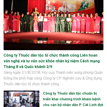
Công ty Thuốc dân tộc tổ chức thành công Liên hoan
văn nghệ và tư vấn sức khỏe nhân kỷ niệm Cách mạng
Tháng 8 và Quốc khánh 2/9
Sáng ngày 31/8/2018, Hội cựu Thanh niên xung phong Quận
Đống Đa phối hợp cùng Công ty CP Nghiên cứu & Ứng dụng
Thuốc dân tộc tổ chức thành công…
Công ty Thuốc dân tộc chuẩn bị
triển khai chương trình khám bệnh
cho cán bộ nhân dân P. Cát Linh đợt