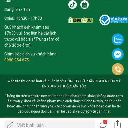
tuần
Sáng: 8h - 12h
Chiều: 13h30 - 17h30
Quý khách đến khám sau
17h30 vui lòng liên hệ đặt lịch
trước với bác sĩ (*Trung tâm có
chỗ đỗ xe ô tô)
Giám Đốc dịch vụ khách hàng:
0988 954 675
Website thuộc sở hữu và quản lý bởi CÔNG TY CỔ PHẦN NGHIÊN CỨU VÀ
ỨNG DỤNG THUỐC DÂN TỘC
Thông tin trên website này chỉ mang tính chất tham khảo; không được xem
là tư vấn y khoa và không nhằm mục đích thay thế cho tư vấn, chẩn đoán
hoặc điều trị từ nhân viên y tế. Khi có vấn đề về sức khỏe hoặc cần hỗ trợ
cấp cứu người đọc cần liên hệ bác sĩ và cơ sở y tế gần nhất
0
Gọi
Viết bình luận ...
ĐẶT LỊCH KHÁM