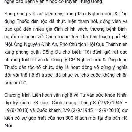
nghệ cao Bệnh viện Y học cổ truyền Trung Ương.
ng sau sinh là tình trạng viêm da
Song song với sự kiện này, Trung tâm Nghiên cứu & Ứng
tính phổ biến, khiến đôi bàn tay,
dụng Thuốc dân tộc đã thực hiện thăm hỏi, động viên và
chân của chị em trở nên khô...
trao quà đến nhiều gia đình chính sách, thương bệnh binh,
người có công với Cách mạng trên địa bàn thành phố Hà
Nội. Ông Nguyễn Đình An, Phó Chủ tịch Hội Cựu Thanh niên
xung phong quận Đống Đa cho biết: “Tôi đánh giá rất cao
chương trình tri ân do Công ty CP Nghiên cứu & Ứng dụng
Thuốc dân tộc tổ chức, đây là hoạt động vô cùng ý nghĩa
đối với thế hệ đi trước, đã phục vụ cho cuộc kháng chiến
cứu nước”.
Chương trình Liên hoan văn nghệ và Tư vấn sức khỏe Nhân
dịp kỷ niệm 73 năm Cách mạng Tháng 8 (19/8/1945 –
19/8/2018) và Quốc khánh 2/9 (2/9/1945 – 2/9/2018) dự
kiến có sự góp mặt của hơn 300 khách mời tại địa bàn Hà
Nội.