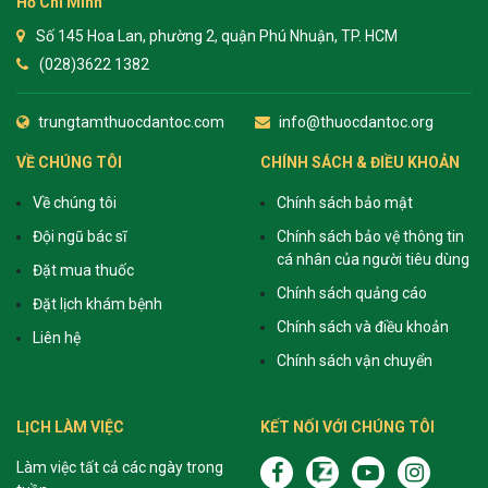
Hồ Chí Minh
Số 145 Hoa Lan, phường 2, quận Phú Nhuận, TP. HCM
(028)3622 1382
trungtamthuocdantoc.com
info@thuocdantoc.org
VỀ CHÚNG TÔI
CHÍNH SÁCH & ĐIỀU KHOẢN
Về chúng tôi
Chính sách bảo mật
Đội ngũ bác sĩ
Chính sách bảo vệ thông tin
cá nhân của người tiêu dùng
Đặt mua thuốc
Chính sách quảng cáo
Đặt lịch khám bệnh
Chính sách và điều khoản
Liên hệ
Chính sách vận chuyển
LỊCH LÀM VIỆC
KẾT NỐI VỚI CHÚNG TÔI
Làm việc tất cả các ngày trong