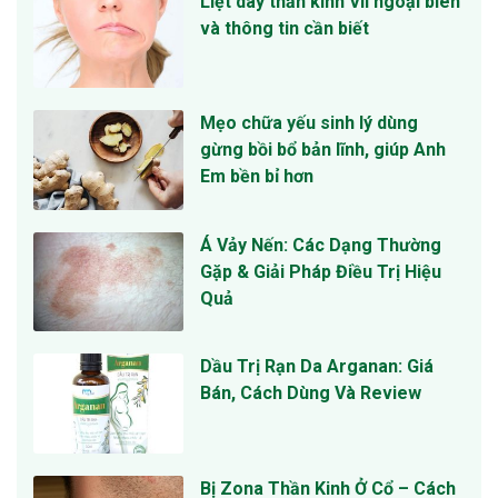
Liệt dây thần kinh VII ngoại biên
và thông tin cần biết
Mẹo chữa yếu sinh lý dùng
gừng bồi bổ bản lĩnh, giúp Anh
Em bền bỉ hơn
Á Vảy Nến: Các Dạng Thường
Gặp & Giải Pháp Điều Trị Hiệu
Quả
Dầu Trị Rạn Da Arganan: Giá
Bán, Cách Dùng Và Review
Bị Zona Thần Kinh Ở Cổ – Cách