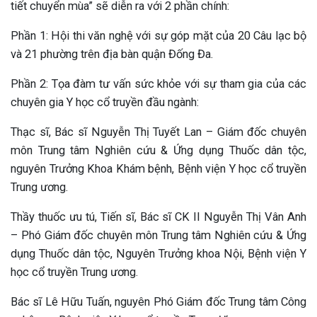
tiết chuyển mùa” sẽ diễn ra với 2 phần chính:
Phần 1: Hội thi văn nghệ với sự góp mặt của 20 Câu lạc bộ
và 21 phường trên địa bàn quận Đống Đa.
Phần 2: Tọa đàm tư vấn sức khỏe với sự tham gia của các
chuyên gia Y học cổ truyền đầu ngành:
Thạc sĩ, Bác sĩ Nguyễn Thị Tuyết Lan – Giám đốc chuyên
môn Trung tâm Nghiên cứu & Ứng dụng Thuốc dân tộc,
nguyên Trưởng Khoa Khám bệnh, Bệnh viện Y học cổ truyền
Trung ương.
Thầy thuốc ưu tú, Tiến sĩ, Bác sĩ CK II Nguyễn Thị Vân Anh
– Phó Giám đốc chuyên môn Trung tâm Nghiên cứu & Ứng
dụng Thuốc dân tộc, Nguyên Trưởng khoa Nội, Bệnh viện Y
học cổ truyền Trung ương.
ừng Sau Sinh Có Tự Khỏi
Bác sĩ Lê Hữu Tuấn, nguyên Phó Giám đốc Trung tâm Công
ng? Thông Tin Cần Biết