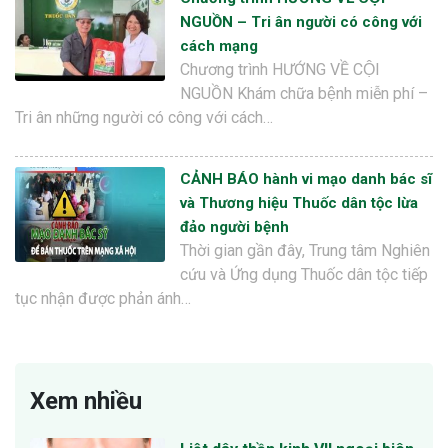
NGUỒN – Tri ân người có công với
cách mạng
Chương trình HƯỚNG VỀ CỘI
NGUỒN Khám chữa bệnh miễn phí –
Tri ân những người có công với cách…
CẢNH BÁO hành vi mạo danh bác sĩ
và Thương hiệu Thuốc dân tộc lừa
đảo người bệnh
Thời gian gần đây, Trung tâm Nghiên
cứu và Ứng dụng Thuốc dân tộc tiếp
tục nhận được phản ánh…
Xem nhiều