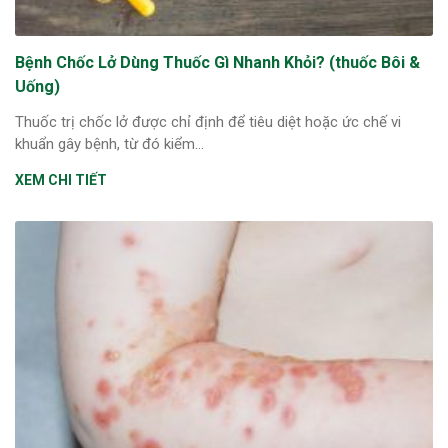
ng sau sinh là tình trạng viêm da
tính phổ biến, khiến đôi bàn tay,
Bệnh Chốc Lở Dùng Thuốc Gì Nhanh Khỏi? (thuốc Bôi &
chân của chị em trở nên khô...
Uống)
Thuốc trị chốc lở được chỉ định để tiêu diệt hoặc ức chế vi
khuẩn gây bệnh, từ đó kiểm...
XEM CHI TIẾT