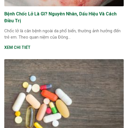
Bệnh Chốc Lở Là Gì? Nguyên Nhân, Dấu Hiệu Và Cách
Điều Trị
Chốc lở là căn bệnh ngoài da phổ biến, thường ảnh hưởng đến
trẻ em. Theo quan niệm của Đông...
XEM CHI TIẾT
ừng Sau Sinh Có Tự Khỏi
ng? Thông Tin Cần Biết