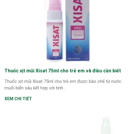
Thuốc xịt mũi Xisat 75ml cho trẻ em và điều cần biết
Thuốc xịt mũi Xisat 75ml cho trẻ em được bào chế từ nước
muối biển sâu kết hợp với tinh...
XEM CHI TIẾT