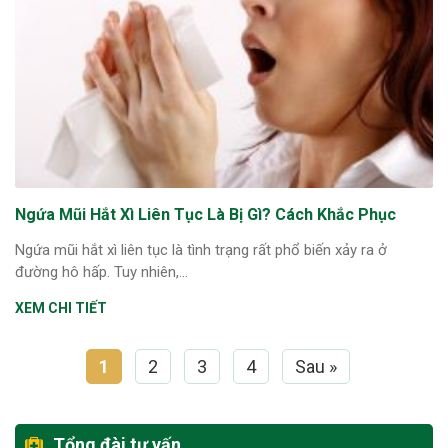
Ngứa Mũi Hắt Xì Liên Tục Là Bị Gì? Cách Khắc Phục
Ngứa mũi hắt xì liên tục là tình trạng rất phổ biến xảy ra ở
đường hô hấp. Tuy nhiên,...
XEM CHI TIẾT
1
2
3
4
Sau »
Tổng đài tư vấn