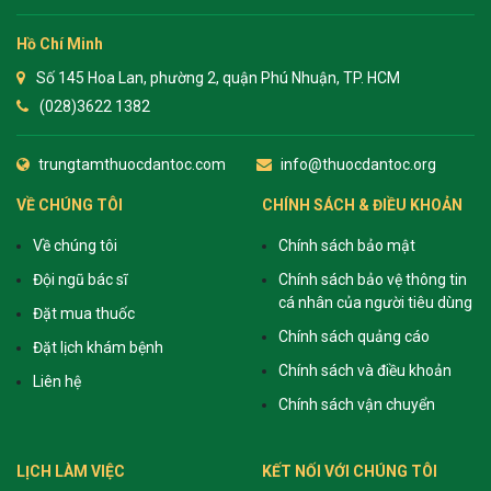
Hồ Chí Minh
Số 145 Hoa Lan, phường 2, quận Phú Nhuận, TP. HCM
(028)3622 1382
trungtamthuocdantoc.com
info@thuocdantoc.org
VỀ CHÚNG TÔI
CHÍNH SÁCH & ĐIỀU KHOẢN
Về chúng tôi
Chính sách bảo mật
Đội ngũ bác sĩ
Chính sách bảo vệ thông tin
cá nhân của người tiêu dùng
Đặt mua thuốc
Chính sách quảng cáo
Đặt lịch khám bệnh
Chính sách và điều khoản
Liên hệ
Chính sách vận chuyển
LỊCH LÀM VIỆC
KẾT NỐI VỚI CHÚNG TÔI