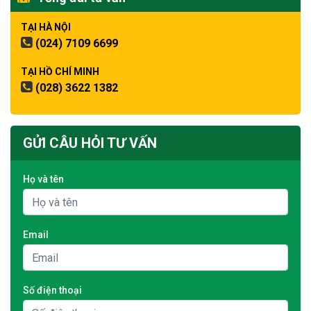
TẠI HÀ NỘI
(024) 7109 6699
TẠI HỒ CHÍ MINH
(028) 3622 1382
GỬI CÂU HỎI TƯ VẤN
Họ và tên
Email
Số điện thoại