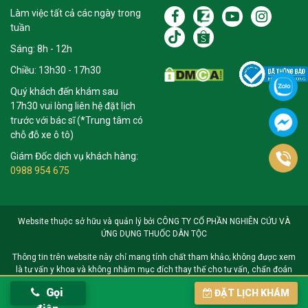
Làm việc tất cả các ngày trong
tuần
Sáng: 8h - 12h
Chiều: 13h30 - 17h30
Quý khách đến khám sau
17h30 vui lòng liên hệ đặt lịch
trước với bác sĩ (*Trung tâm có
chỗ đỗ xe ô tô)
Giám Đốc dịch vụ khách hàng:
0988 954 675
Website thuộc sở hữu và quản lý bởi CÔNG TY CỔ PHẦN NGHIÊN CỨU VÀ
ỨNG DỤNG THUỐC DÂN TỘC
Thông tin trên website này chỉ mang tính chất tham khảo; không được xem
là tư vấn y khoa và không nhằm mục đích thay thế cho tư vấn, chẩn đoán
hoặc điều trị từ nhân viên y tế. Khi có vấn đề về sức khỏe hoặc cần hỗ trợ
Gọi
ĐẶT LỊCH KHÁM
cấp cứu người đọc cần liên hệ bác sĩ và cơ sở y tế gần nhất