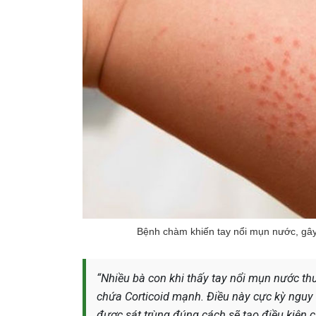
Bệnh chàm khiến tay nổi mụn nước, gây
“Nhiều bà con khi thấy tay nổi mụn nước thư
chứa Corticoid mạnh. Điều này cực kỳ nguy
được sát trùng đúng cách sẽ tạo điều kiện c