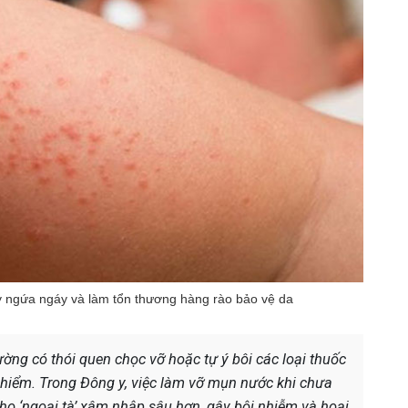
 ngứa ngáy và làm tổn thương hàng rào bảo vệ da
ờng có thói quen chọc vỡ hoặc tự ý bôi các loại thuốc
 hiểm. Trong Đông y, việc làm vỡ mụn nước khi chưa
ho ‘ngoại tà’ xâm nhập sâu hơn, gây bội nhiễm và hoại