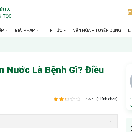
ỨU &
N TỘC
ẶP
GIẢI PHÁP
TIN TỨC
VĂN HÓA – TUYỂN DỤNG
L
n Nước Là Bệnh Gì? Điều
2.3/5 - (3 bình chọn)