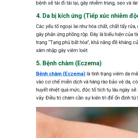
bệnh sẽ tái đi tái lại, gây nhiễm trùng, sẹo và 
4. Da bị kích ứng (Tiếp xúc nhiễm độ
Các yếu tố ngoại lai như hóa chất, chất tẩy rửa
gây phản ứng phồng rộp. Đây là biểu hiện của tìn
trạng “Tạng phủ bất hòa”, khả năng đề kháng củ
xâm nhập gây viêm loét.
5. Bệnh chàm (Eczema)
Bệnh chàm (Eczema)
là tình trạng viêm da mã
vào cơ chế miễn dịch và hàng rào bảo vệ da, cò
huyết nhiệt quá mức, độc tố tích tụ lâu ngày sẽ
vảy. Điều trị chàm cần sự kiên trì để ổn định từ