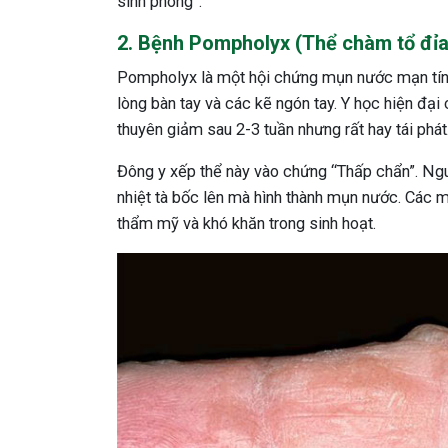
sinh phong”.
2. Bệnh Pompholyx (Thể chàm tổ đỉa
Pompholyx là một hội chứng mụn nước mạn tính
lòng bàn tay và các kẽ ngón tay. Y học hiện đại
thuyên giảm sau 2-3 tuần nhưng rất hay tái phát
Đông y xếp thể này vào chứng “Thấp chẩn”. Ngu
nhiệt tà bốc lên mà hình thành mụn nước. Các mụ
thẩm mỹ và khó khăn trong sinh hoạt.