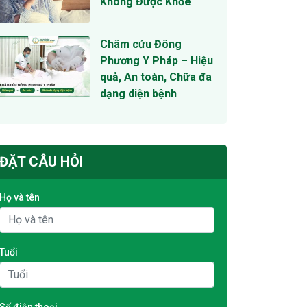
Không Được Khỏe
Châm cứu Đông
Phương Y Pháp – Hiệu
quả, An toàn, Chữa đa
dạng diện bệnh
ĐẶT CÂU HỎI
Họ và tên
Tuổi
Số điện thoại