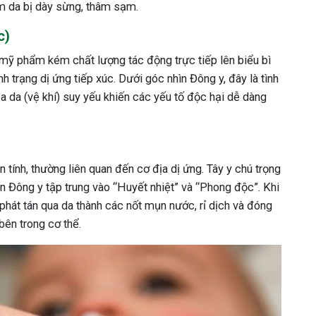
làm da bị dày sừng, thâm sạm.
c)
, mỹ phẩm kém chất lượng tác động trực tiếp lên biểu bì
h trạng dị ứng tiếp xúc. Dưới góc nhìn Đông y, đây là tình
a da (vệ khí) suy yếu khiến các yếu tố độc hại dễ dàng
n tính, thường liên quan đến cơ địa dị ứng. Tây y chú trọng
n Đông y tập trung vào “Huyết nhiệt” và “Phong độc”. Khi
 phát tán qua da thành các nốt mụn nước, rỉ dịch và đóng
 bên trong cơ thể.