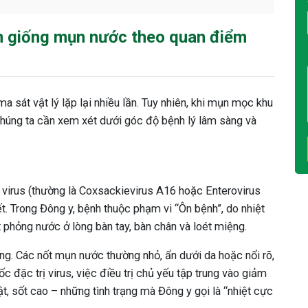
n giống mụn nước theo quan điểm
 sát vật lý lặp lại nhiều lần. Tuy nhiên, khi mụn mọc khu
 chúng ta cần xem xét dưới góc độ bệnh lý lâm sàng và
 virus (thường là Coxsackievirus A16 hoặc Enterovirus
iết. Trong Đông y, bệnh thuộc phạm vi “Ôn bệnh”, do nhiệt
phỏng nước ở lòng bàn tay, bàn chân và loét miệng.
ọng. Các nốt mụn nước thường nhỏ, ẩn dưới da hoặc nổi rõ,
c đặc trị virus, việc điều trị chủ yếu tập trung vào giảm
t, sốt cao – những tình trạng mà Đông y gọi là “nhiệt cực