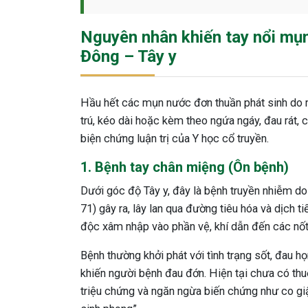
Nguyên nhân khiến tay nổi mụ
Đông – Tây y
Hầu hết các mụn nước đơn thuần phát sinh do ma
trú, kéo dài hoặc kèm theo ngứa ngáy, đau rát,
biện chứng luận trị của Y học cổ truyền.
1. Bệnh tay chân miệng (Ôn bệnh)
Dưới góc độ Tây y, đây là bệnh truyền nhiễm do
71) gây ra, lây lan qua đường tiêu hóa và dịch t
độc xâm nhập vào phần vệ, khí dẫn đến các nốt 
Bệnh thường khởi phát với tình trạng sốt, đau h
khiến người bệnh đau đớn. Hiện tại chưa có thuố
triệu chứng và ngăn ngừa biến chứng như co giậ