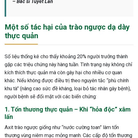
– Bác sĩ Tuyết Lan
ng sau sinh là tình trạng viêm da
tính phổ biến, khiến đôi bàn tay,
chân của chị em trở nên khô...
Một số tác hại của trào ngược dạ dày
thực quản
Số liệu thống kê cho thấy khoảng 20% người trưởng thành
gặp các triệu chứng này hàng tuần. Tình trạng này không chỉ
kích thích thực quản mà còn gây hại cho nhiều cơ quan
khác. Nếu không được điều trị theo nguyên tắc “phù chính
khu tà” (nâng cao sức đề kháng, loại bỏ tác nhân gây bệnh),
người bệnh sẽ đối mặt với các biến chứng:
1. Tổn thương thực quản – Khi “hỏa độc” xâm
lấn
Axit trào ngược giống như “nước cường toan” làm tổn
thương vùng niêm mạc mỏng manh. Các cấp độ tổn thương