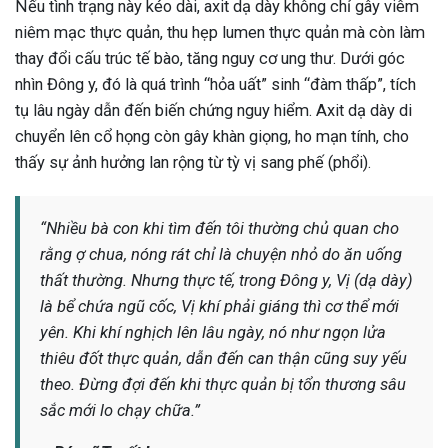
Nếu tình trạng này kéo dài, axit dạ dày không chỉ gây viêm
niêm mạc thực quản, thu hẹp lumen thực quản mà còn làm
thay đổi cấu trúc tế bào, tăng nguy cơ ung thư. Dưới góc
nhìn Đông y, đó là quá trình “hỏa uất” sinh “đàm thấp”, tích
tụ lâu ngày dẫn đến biến chứng nguy hiểm. Axit dạ dày di
chuyển lên cổ họng còn gây khàn giọng, ho mạn tính, cho
thấy sự ảnh hưởng lan rộng từ tỳ vị sang phế (phổi).
“Nhiều bà con khi tìm đến tôi thường chủ quan cho
rằng ợ chua, nóng rát chỉ là chuyện nhỏ do ăn uống
thất thường. Nhưng thực tế, trong Đông y, Vị (dạ dày)
là bể chứa ngũ cốc, Vị khí phải giáng thì cơ thể mới
yên. Khi khí nghịch lên lâu ngày, nó như ngọn lửa
thiêu đốt thực quản, dẫn đến can thận cũng suy yếu
theo. Đừng đợi đến khi thực quản bị tổn thương sâu
sắc mới lo chạy chữa.”
ừng Sau Sinh Có Tự Khỏi
ng? Thông Tin Cần Biết