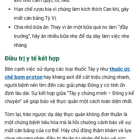
axit như cam quýt, ớt, tiêu.
Hạn chế rượu bia vì chúng làm kích thích Can khí, gây
mất cân bằng Tỳ Vị.
Chia nhỏ bữa ăn: Thay vì ăn một bữa quá no làm “đầy
trướng”, hãy ăn nhiều bữa nhẹ để dạ dày làm việc nhẹ
nhàng.
Điều trị y tế kết hợp
Bên cạnh việc sử dụng các loại thuốc Tây y như
thuốc ức
chế bơm proton
hay kháng axit để cắt triệu chứng nhanh,
người bệnh nên tìm đến các giải pháp Đông y có tính ổn
định lâu dài. Sự kết hợp giữa “Tây y chứng minh – Đông y kể
chuyện” sẽ giúp bảo vệ thực quản một cách toàn diện nhất.
Tóm lại, trào ngược dạ dày thực quản không đơn thuần là
một chứng bệnh tiêu hóa mà là hồi chuông cảnh báo về sự
mất cân bằng của cơ thể. Hãy chủ động thăm khám và lựa
chọn phương pháp điều trị thuận tự nhiên để bảo vệ sức