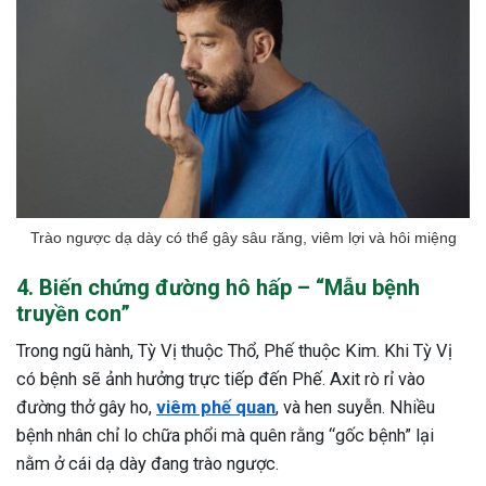
Trào ngược dạ dày có thể gây sâu răng, viêm lợi và hôi miệng
4. Biến chứng đường hô hấp – “Mẫu bệnh
truyền con”
Trong ngũ hành, Tỳ Vị thuộc Thổ, Phế thuộc Kim. Khi Tỳ Vị
có bệnh sẽ ảnh hưởng trực tiếp đến Phế. Axit rò rỉ vào
đường thở gây ho,
viêm phế quan
, và hen suyễn. Nhiều
bệnh nhân chỉ lo chữa phổi mà quên rằng “gốc bệnh” lại
nằm ở cái dạ dày đang trào ngược.