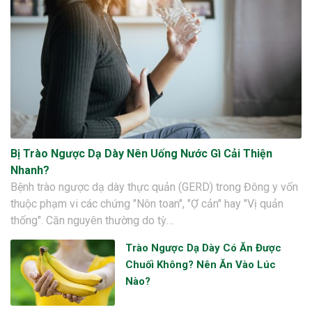
Bị Trào Ngược Dạ Dày Nên Uống Nước Gì Cải Thiện
Nhanh?
Bệnh trào ngược dạ dày thực quản (GERD) trong Đông y vốn
thuộc phạm vi các chứng "Nôn toan", "Ợ cản" hay "Vị quản
thống". Căn nguyên thường do tỳ…
Trào Ngược Dạ Dày Có Ăn Được
Chuối Không? Nên Ăn Vào Lúc
Nào?