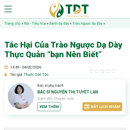
Trang chủ
»
Nội - Tiêu hóa
»
Bệnh dạ dày
»
Trào ngược dạ dày
»
Tác Hại Của Trào Ngược Dạ Dày
Thực Quản “bạn Nên Biết”
14:49 - 04/02/2026
Tác giả:
Thuốc Dân Tộc
Bác sĩ phụ trách
BÁC SĨ NGUYỄN THỊ TUYẾT LAN
Giám đốc Chuyên môn
XEM THÊM
ĐẶT LỊCH KHÁM