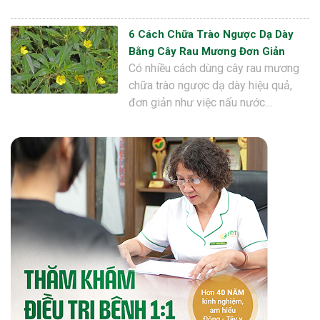
6 Cách Chữa Trào Ngược Dạ Dày
Bằng Cây Rau Mương Đơn Giản
Có nhiều cách dùng cây rau mương
chữa trào ngược dạ dày hiệu quả,
đơn giản như việc nấu nước…