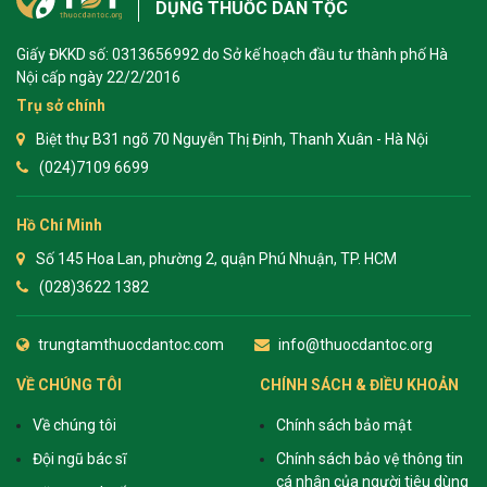
DỤNG THUỐC DÂN TỘC
Giấy ĐKKD số: 0313656992 do Sở kế hoạch đầu tư thành phố Hà
Nội cấp ngày 22/2/2016
Trụ sở chính
Biệt thự B31 ngõ 70 Nguyễn Thị Định, Thanh Xuân - Hà Nội
(024)7109 6699
Hồ Chí Minh
Số 145 Hoa Lan, phường 2, quận Phú Nhuận, TP. HCM
(028)3622 1382
trungtamthuocdantoc.com
info@thuocdantoc.org
VỀ CHÚNG TÔI
CHÍNH SÁCH & ĐIỀU KHOẢN
Về chúng tôi
Chính sách bảo mật
Đội ngũ bác sĩ
Chính sách bảo vệ thông tin
cá nhân của người tiêu dùng