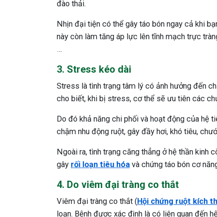
đào thải.
Nhịn đại tiện có thể gây táo bón ngay cả khi bạ
này còn làm tăng áp lực lên tĩnh mạch trực tràn
…
3. Stress kéo dài
Stress là tình trạng tâm lý có ảnh hưởng đến c
cho biết, khi bị stress, cơ thể sẽ ưu tiên các ch
Do đó khả năng chi phối và hoạt động của hệ ti
chậm nhu động ruột, gây đầy hơi, khó tiêu, chư
Ngoài ra, tình trạng căng thẳng ở hệ thần kinh c
gây
rối loạn tiêu hóa
và chứng táo bón cơ năng
4. Do viêm đại tràng co thắt
Viêm đại tràng co thắt (
Hội chứng ruột kích t
loạn. Bệnh được xác định là có liên quan đến hệ 