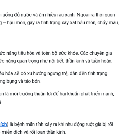
n uống đủ nước và ăn nhiều rau xanh. Ngoài ra thói quen
g – hậu môn, gây ra tình trạng xây xát hậu môn, chảy máu,
hức năng tiêu hóa và toàn bộ sức khỏe. Các chuyên gia
ức năng quan trọng như nội tiết, thần kinh và tuần hoàn.
êu hóa sẽ có xu hướng ngưng trệ, dẫn đến tình trạng
ớng bụng và táo bón.
òn là môi trường thuận lợi để hại khuẩn phát triển mạnh,
.
hích
) là bệnh mãn tính xảy ra khi nhu động ruột già bị rối
miễn dịch và rối loạn thần kinh.