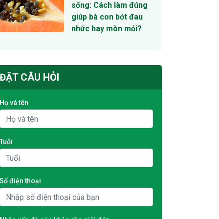
sống: Cách làm đúng
giúp bà con bớt đau
nhức hay mòn mỏi?
ĐẶT CÂU HỎI
Họ và tên
Tuổi
Số điện thoại