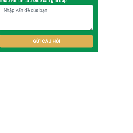
Nhập vấn đề sức khỏe cần giải đáp
GỬI CÂU HỎI