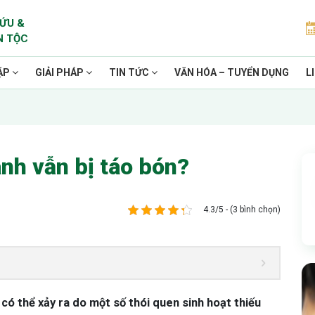
ỨU &
N TỘC
ẶP
GIẢI PHÁP
TIN TỨC
VĂN HÓA – TUYỂN DỤNG
L
anh vẫn bị táo bón?
4.3/5 - (3 bình chọn)
 có thể xảy ra do một số thói quen sinh hoạt thiếu