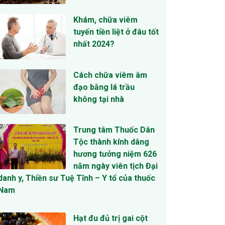
Khám, chữa viêm
tuyến tiền liệt ở đâu tốt
nhất 2024?
Cách chữa viêm âm
đạo bằng lá trầu
không tại nhà
Trung tâm Thuốc Dân
Tộc thành kính dâng
hương tưởng niệm 626
năm ngày viên tịch Đại
danh y, Thiền sư Tuệ Tĩnh – Y tổ của thuốc
Nam
Hạt đu đủ trị gai cột