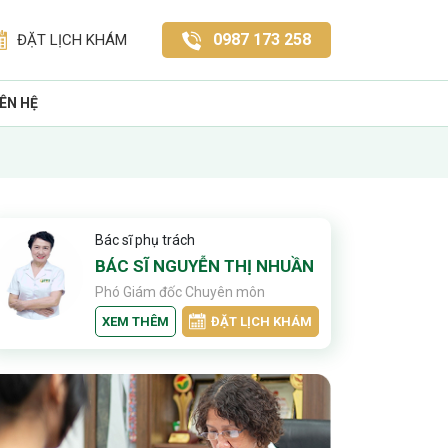
0987 173 258
ĐẶT LỊCH KHÁM
IÊN HỆ
Bác sĩ phụ trách
BÁC SĨ NGUYỄN THỊ NHUẦN
Phó Giám đốc Chuyên môn
XEM THÊM
ĐẶT LỊCH KHÁM