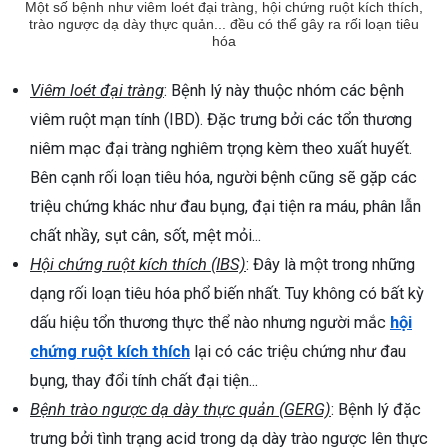
Một số bệnh như viêm loét đại tràng, hội chứng ruột kích thích,
trào ngược dạ dày thực quản... đều có thể gây ra rối loạn tiêu
hóa
Viêm loét đại tràng
: Bệnh lý này thuộc nhóm các bệnh
viêm ruột mạn tính (IBD). Đặc trưng bởi các tổn thương
niêm mạc đại tràng nghiêm trọng kèm theo xuất huyết.
Bên cạnh rối loạn tiêu hóa, người bệnh cũng sẽ gặp các
triệu chứng khác như đau bụng, đại tiện ra máu, phân lẫn
chất nhầy, sụt cân, sốt, mệt mỏi...
Hội chứng ruột kích thích (IBS)
: Đây là một trong những
dạng rối loạn tiêu hóa phổ biến nhất. Tuy không có bất kỳ
dấu hiệu tổn thương thực thể nào nhưng người mắc
hội
chứng ruột kích thích
lại có các triệu chứng như đau
bụng, thay đổi tính chất đại tiện...
Bệnh trào ngược dạ dày thực quản (GERG)
: Bệnh lý đặc
trưng bởi tình trạng acid trong dạ dày trào ngược lên thực