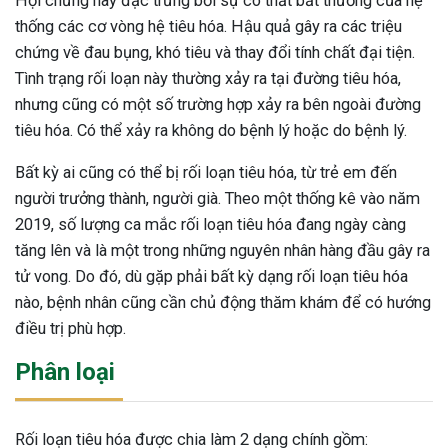
Hội chứng này đặc trưng bởi sự co thắt bất thường của hệ
thống các cơ vòng hệ tiêu hóa. Hậu quả gây ra các triệu
chứng về đau bụng, khó tiêu và thay đổi tính chất đại tiện.
Tình trạng rối loạn này thường xảy ra tại đường tiêu hóa,
nhưng cũng có một số trường hợp xảy ra bên ngoài đường
tiêu hóa. Có thể xảy ra không do bệnh lý hoặc do bệnh lý.
Bất kỳ ai cũng có thể bị rối loạn tiêu hóa, từ trẻ em đến
người trưởng thành, người già. Theo một thống kê vào năm
2019, số lượng ca mắc rối loạn tiêu hóa đang ngày càng
tăng lên và là một trong những nguyên nhân hàng đầu gây ra
tử vong. Do đó, dù gặp phải bất kỳ dạng rối loạn tiêu hóa
nào, bệnh nhân cũng cần chủ động thăm khám để có hướng
điều trị phù hợp.
Phân loại
ừng Sau Sinh Có Tự Khỏi
ng? Thông Tin Cần Biết
Rối loạn tiêu hóa được chia làm 2 dạng chính gồm: