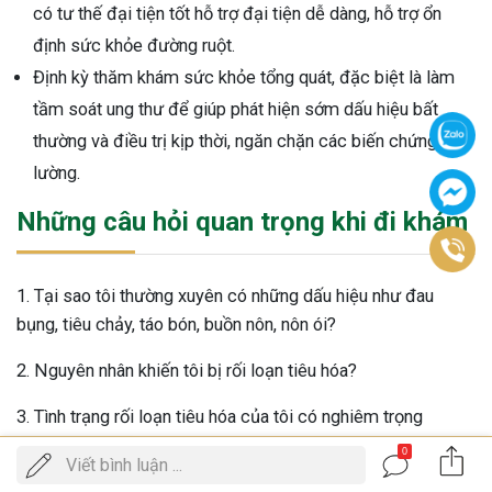
có tư thế đại tiện tốt hỗ trợ đại tiện dễ dàng, hỗ trợ ổn
định sức khỏe đường ruột.
Định kỳ thăm khám sức khỏe tổng quát, đặc biệt là làm
tầm soát ung thư để giúp phát hiện sớm dấu hiệu bất
thường và điều trị kịp thời, ngăn chặn các biến chứng khó
lường.
Những câu hỏi quan trọng khi đi khám
1. Tại sao tôi thường xuyên có những dấu hiệu như đau
bụng, tiêu chảy, táo bón, buồn nôn, nôn ói?
2. Nguyên nhân khiến tôi bị rối loạn tiêu hóa?
3. Tình trạng rối loạn tiêu hóa của tôi có nghiêm trọng
không?
0
Gọi
Viết bình luận ...
ĐẶT LỊCH KHÁM
điện
4. Rối loạn tiêu hóa gây ảnh hưởng như thế nào đến sức