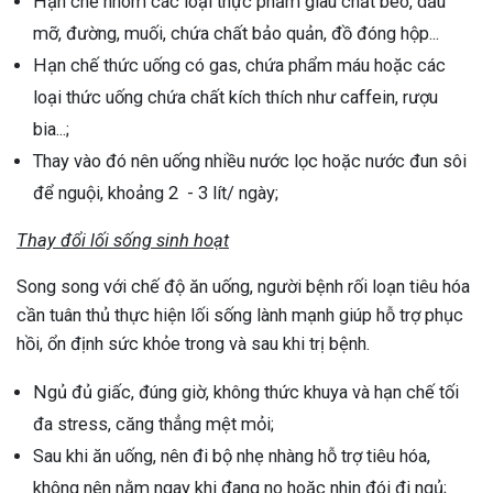
Hạn chế nhóm các loại thực phẩm giàu chất béo, dầu
mỡ, đường, muối, chứa chất bảo quản, đồ đóng hộp...
Hạn chế thức uống có gas, chứa phẩm máu hoặc các
loại thức uống chứa chất kích thích như caffein, rượu
bia...;
Thay vào đó nên uống nhiều nước lọc hoặc nước đun sôi
để nguội, khoảng 2 - 3 lít/ ngày;
Thay đổi lối sống sinh hoạt
Song song với chế độ ăn uống, người bệnh rối loạn tiêu hóa
cần tuân thủ thực hiện lối sống lành mạnh giúp hỗ trợ phục
hồi, ổn định sức khỏe trong và sau khi trị bệnh.
Ngủ đủ giấc, đúng giờ, không thức khuya và hạn chế tối
đa stress, căng thẳng mệt mỏi;
Sau khi ăn uống, nên đi bộ nhẹ nhàng hỗ trợ tiêu hóa,
không nên nằm ngay khi đang no hoặc nhịn đói đi ngủ;