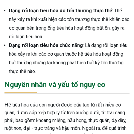
ng sau sinh là tình trạng viêm da
Dạng rối loạn tiêu hóa do tổn thương thực thể
: Thể
tính phổ biến, khiến đôi bàn tay,
này xảy ra khi xuất hiện các tổn thương thực thể khiến các
chân của chị em trở nên khô...
cơ quan bên trong ống tiêu hóa hoạt động bất ổn, gây ra
rối loạn tiêu hóa.
Dạng rối loạn tiêu hóa chức năng
: Là dạng rối loạn tiêu
hóa xảy ra khi các cơ quan thuộc hệ tiêu hóa hoạt động
bất thường nhưng lại không phát hiện bất kỳ tổn thương
thực thể nào.
Nguyên nhân và yếu tố nguy cơ
Hệ tiêu hóa của con người được cấu tạo từ rất nhiều cơ
quan, được sắp xếp hợp lý từ trên xuống dưới, từ trái sang
phải, bao gồm: khoang miệng, hầu họng, thực quản, dạ dày,
ruột non, đại - trực tràng và hậu môn. Ngoài ra, để quá trình