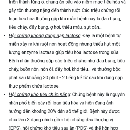
triển thành từng ổ, chúng ăn sâu vào niêm mạc tiêu hóa và
gây tổn thương nặng đến thành ruột. Các triệu chứng rối
loạn tiêu hóa thường gặp khi mắc bệnh này là đau bụng,
tiêu chảy, đầy bụng, ợ hơi, thiếu máu, sụt cân...
Hội chứng không dung nạp lactose
: Đây là một bệnh tự
miễn xảy ra khi ruột non hoạt động nhưng thiếu hụt một
lượng enzyme lactase giúp tiêu hóa lactose trong sữa.
Bệnh nhân thường gặp các triệu chứng như đau bụng, tiêu
chảy, buồn nôn, nôn ói, đầy hơi, khó tiêu... và thường bộc
phát sau khoảng 30 phút - 2 tiếng kể từ sau khi dung nạp
thực phẩm chứa lactose.
Hội chứng khó tiêu chức năng
: Chứng bệnh này là nguyên
nhân phổ biến gây rối loạn tiêu hóa và hiện đang ảnh
hưởng đến khoảng 20% dân số thế giới. Bệnh này được
chia làm 3 dạng chính gồm hội chứng đau thượng vị
(EPS), hội chứng khó tiêu sau ăn (PDS) và thể hỗn hợp