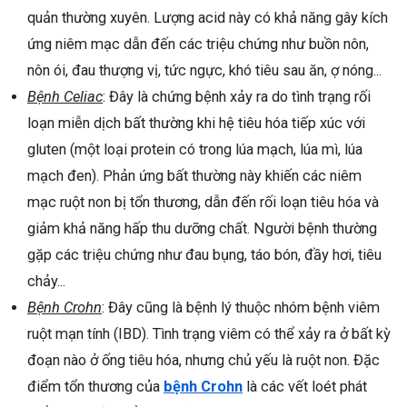
quản thường xuyên. Lượng acid này có khả năng gây kích
ứng niêm mạc dẫn đến các triệu chứng như buồn nôn,
nôn ói, đau thượng vị, tức ngực, khó tiêu sau ăn, ợ nóng...
Bệnh Celiac
: Đây là chứng bệnh xảy ra do tình trạng rối
loạn miễn dịch bất thường khi hệ tiêu hóa tiếp xúc với
gluten (một loại protein có trong lúa mạch, lúa mì, lúa
mạch đen). Phản ứng bất thường này khiến các niêm
mạc ruột non bị tổn thương, dẫn đến rối loạn tiêu hóa và
giảm khả năng hấp thu dưỡng chất. Người bệnh thường
gặp các triệu chứng như đau bụng, táo bón, đầy hơi, tiêu
chảy...
Bệnh Crohn
: Đây cũng là bệnh lý thuộc nhóm bệnh viêm
ruột mạn tính (IBD). Tình trạng viêm có thể xảy ra ở bất kỳ
đoạn nào ở ống tiêu hóa, nhưng chủ yếu là ruột non. Đặc
điểm tổn thương của
bệnh Crohn
là các vết loét phát