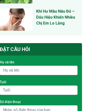
Khí Hư Màu Nâu Đỏ –
Dấu Hiệu Khiến Nhiều
Chị Em Lo Lắng
ĐẶT CÂU HỎI
Họ và tên
Tuổi
Số điện thoại