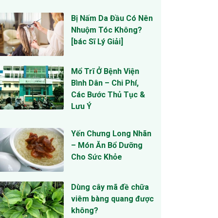
Bị Nấm Da Đầu Có Nên
Nhuộm Tóc Không?
[bác Sĩ Lý Giải]
Mổ Trĩ Ở Bệnh Viện
Bình Dân – Chi Phí,
Các Bước Thủ Tục &
Lưu Ý
Yến Chưng Long Nhãn
– Món Ăn Bổ Dưỡng
Cho Sức Khỏe
Dùng cây mã đề chữa
viêm bàng quang được
không?