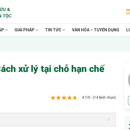
ỨU &
N TỘC
ẶP
GIẢI PHÁP
TIN TỨC
VĂN HÓA – TUYỂN DỤNG
L
ách xử lý tại chỗ hạn chế
4.7/5 - (14 bình chọn)