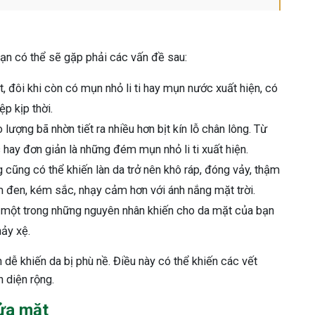
bạn có thể sẽ gặp phải các vấn đề sau:
, đôi khi còn có mụn nhỏ li ti hay mụn nước xuất hiện, có
p kịp thời.
ượng bã nhờn tiết ra nhiều hơn bịt kín lỗ chân lông. Từ
hay đơn giản là những đém mụn nhỏ li ti xuất hiện.
ng cũng có thể khiến làn da trở nên khô ráp, đóng vảy, thậm
ạm đen, kém sắc, nhạy cảm hơn với ánh nắng mặt trời.
là một trong những nguyên nhân khiến cho da mặt của bạn
hảy xệ.
n dễ khiến da bị phù nề. Điều này có thể khiến các vết
n diện rộng.
rửa mặt