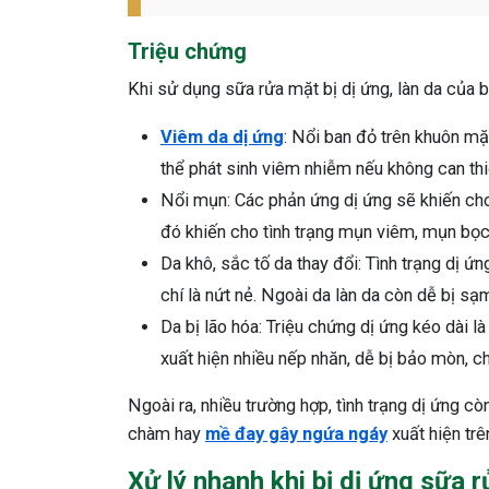
Triệu chứng
Khi sử dụng sữa rửa mặt bị dị ứng, làn da của 
Viêm da dị ứng
: Nổi ban đỏ trên khuôn mặt
thể phát sinh viêm nhiễm nếu không can thiệ
Nổi mụn: Các phản ứng dị ứng sẽ khiến cho l
đó khiến cho tình trạng mụn viêm, mụn bọc 
Da khô, sắc tố da thay đổi: Tình trạng dị ứ
chí là nứt nẻ. Ngoài da làn da còn dễ bị s
Da bị lão hóa: Triệu chứng dị ứng kéo dài 
xuất hiện nhiều nếp nhăn, dễ bị bảo mòn, c
Ngoài ra, nhiều trường hợp, tình trạng dị ứng cò
chàm hay
mề đay gây ngứa ngáy
xuất hiện trê
Xử lý nhanh khi bị dị ứng sữa 