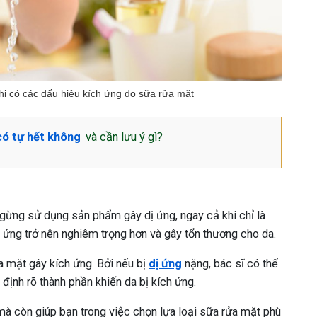
hi có các dấu hiệu kích ứng do sữa rửa mặt
có tự hết không
và cần lưu ý gì?
 ngừng sử dụng sản phẩm gây dị ứng, ngay cả khi chỉ là
 ứng trở nên nghiêm trọng hơn và gây tổn thương cho da.
a mặt gây kích ứng. Bởi nếu bị
dị ứng
nặng, bác sĩ có thể
ịnh rõ thành phần khiến da bị kích ứng.
ị mà còn giúp bạn trong việc chọn lựa loại sữa rửa mặt phù