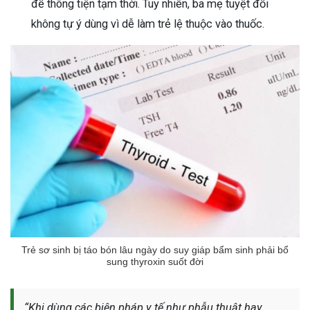
để thông tiện tạm thời. Tuy nhiên, ba mẹ tuyệt đối
không tự ý dùng vì dễ làm trẻ lệ thuộc vào thuốc.
Trẻ sơ sinh bị táo bón lâu ngày do suy giáp bẩm sinh phải bổ
sung thyroxin suốt đời
“Khi dùng các biện pháp y tế như phẫu thuật hay