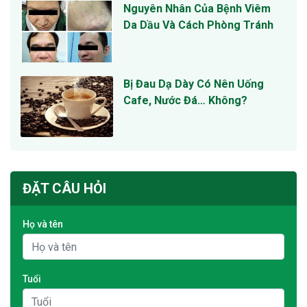
Nguyên Nhân Của Bệnh Viêm
Da Dầu Và Cách Phòng Tránh
Bị Đau Dạ Dày Có Nên Uống
Cafe, Nước Đá… Không?
ĐẶT CÂU HỎI
Họ và tên
Tuổi