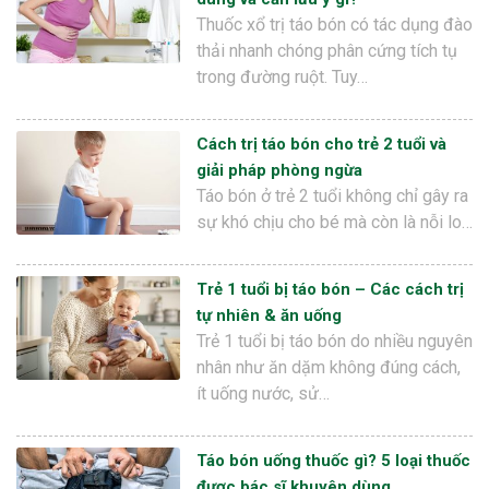
Thuốc xổ trị táo bón có tác dụng đào
thải nhanh chóng phân cứng tích tụ
trong đường ruột. Tuy…
Cách trị táo bón cho trẻ 2 tuổi và
giải pháp phòng ngừa
Táo bón ở trẻ 2 tuổi không chỉ gây ra
sự khó chịu cho bé mà còn là nỗi lo…
Trẻ 1 tuổi bị táo bón – Các cách trị
tự nhiên & ăn uống
Trẻ 1 tuổi bị táo bón do nhiều nguyên
nhân như ăn dặm không đúng cách,
ít uống nước, sử…
Táo bón uống thuốc gì? 5 loại thuốc
được bác sĩ khuyên dùng