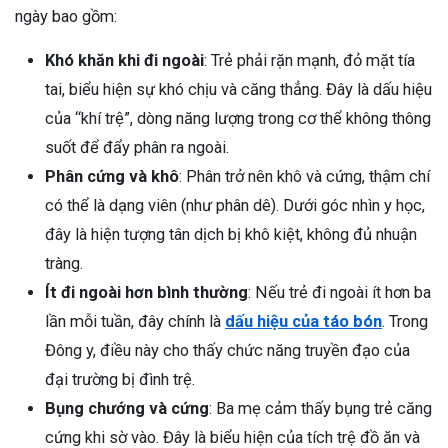
ngày bao gồm:
Khó khăn khi đi ngoài
: Trẻ phải rặn mạnh, đỏ mặt tía
tai, biểu hiện sự khó chịu và căng thẳng. Đây là dấu hiệu
của “khí trệ”, dòng năng lượng trong cơ thể không thông
suốt để đẩy phân ra ngoài.
Phân cứng và khô
: Phân trở nên khô và cứng, thậm chí
có thể là dạng viên (như phân dê). Dưới góc nhìn y học,
đây là hiện tượng tân dịch bị khô kiệt, không đủ nhuận
tràng.
Ít đi ngoài hơn bình thường
: Nếu trẻ đi ngoài ít hơn ba
lần mỗi tuần, đây chính là
dấu hiệu của táo bón
. Trong
Đông y, điều này cho thấy chức năng truyền đạo của
đại trường bị đình trệ.
Bụng chướng và cứng
: Ba mẹ cảm thấy bụng trẻ căng
ừng Sau Sinh Có Tự Khỏi
cứng khi sờ vào. Đây là biểu hiện của tích trệ đồ ăn và
ng? Thông Tin Cần Biết