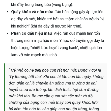
khí đầy trong trung tiêu (vùng bụng).
ng sau sinh là tình trạng viêm da
Quấy khóc và nôn mửa
: Táo bón nặng gây áp lực lên
tính phổ biến, khiến đôi bàn tay,
chân của chị em trở nên khô...
dạ dày và ruột, khiến trẻ bất an, thậm chí nôn trớ do “vị
khí nghịch” (khí dạ dày đi ngược lên trên).
Phân có dấu hiệu máu
: Việc rặn quá mạnh làm tổn
thương niêm mạc hậu môn. Y học cổ truyền gọi đây là
hiện tượng “nhiệt bức huyết vọng hành”, nhiệt quá lớn
làm vỡ các mạch máu nhỏ.
“Trẻ nhỏ có hệ tiêu hóa còn rất non nớt, Đông y gọi là
‘Tỳ thường bất túc’. Khi con bị táo bón lâu ngày, không
đơn giản chỉ là chuyện ăn uống, mà thường do khí
huyết chưa lưu thông, tân dịch thiếu hụt làm đường
ruột khô táo. Ba mẹ cần quan sát sắc mặt và độ
chướng của bụng con, nếu thấy con quấy khóc, lười
bú kèm táo bón thì cần giúp con nhuận tràng, thông