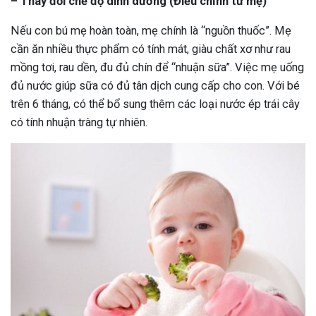
– Thay đổi chế độ dinh dưỡng (Điều chỉnh từ mẹ)
Nếu con bú mẹ hoàn toàn, mẹ chính là “nguồn thuốc”. Mẹ
cần ăn nhiều thực phẩm có tính mát, giàu chất xơ như rau
mồng tơi, rau dền, đu đủ chín để “nhuận sữa”. Việc mẹ uống
đủ nước giúp sữa có đủ tân dịch cung cấp cho con. Với bé
trên 6 tháng, có thể bổ sung thêm các loại nước ép trái cây
có tính nhuận tràng tự nhiên.