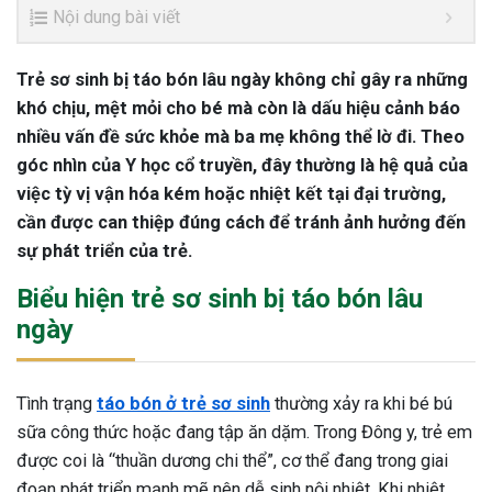
Nội dung bài viết
Trẻ sơ sinh bị táo bón lâu ngày không chỉ gây ra những
khó chịu, mệt mỏi cho bé mà còn là dấu hiệu cảnh báo
nhiều vấn đề sức khỏe mà ba mẹ không thể lờ đi. Theo
góc nhìn của Y học cổ truyền, đây thường là hệ quả của
việc tỳ vị vận hóa kém hoặc nhiệt kết tại đại trường,
cần được can thiệp đúng cách để tránh ảnh hưởng đến
sự phát triển của trẻ.
Biểu hiện trẻ sơ sinh bị táo bón lâu
ngày
Tình trạng
táo bón ở trẻ sơ sinh
thường xảy ra khi bé bú
sữa công thức hoặc đang tập ăn dặm. Trong Đông y, trẻ em
được coi là “thuần dương chi thể”, cơ thể đang trong giai
đoạn phát triển mạnh mẽ nên dễ sinh nội nhiệt. Khi nhiệt