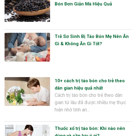
Bón Đơn Giản Mà Hiệu Quả
Trẻ Sơ Sinh Bị Táo Bón Mẹ Nên Ăn
Gì & Không Ăn Gì Tốt?
10+ cách trị táo bón cho trẻ theo
dân gian hiệu quả nhất
Cách trị táo bón cho trẻ theo dân
gian từ lâu đã được nhiều mẹ thực
hiện nhờ tính an…
Thuốc xổ trị táo bón: Khi nào nên
dùng và cần lưu ý gì?