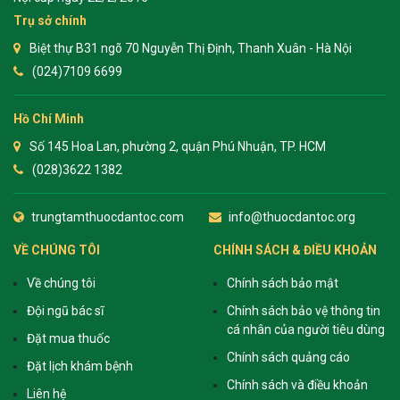
Trụ sở chính
Biệt thự B31 ngõ 70 Nguyễn Thị Định, Thanh Xuân - Hà Nội
(024)7109 6699
Hồ Chí Minh
Số 145 Hoa Lan, phường 2, quận Phú Nhuận, TP. HCM
(028)3622 1382
trungtamthuocdantoc.com
info@thuocdantoc.org
VỀ CHÚNG TÔI
CHÍNH SÁCH & ĐIỀU KHOẢN
Về chúng tôi
Chính sách bảo mật
Đội ngũ bác sĩ
Chính sách bảo vệ thông tin
cá nhân của người tiêu dùng
Đặt mua thuốc
Chính sách quảng cáo
Đặt lịch khám bệnh
Chính sách và điều khoản
Liên hệ