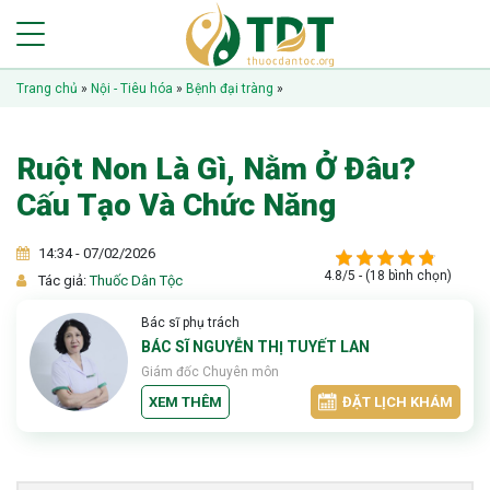
Trang chủ
»
Nội - Tiêu hóa
»
Bệnh đại tràng
»
Ruột Non Là Gì, Nằm Ở Đâu?
Cấu Tạo Và Chức Năng
14:34 - 07/02/2026
4.8/5 - (18 bình chọn)
Tác giả:
Thuốc Dân Tộc
Bác sĩ phụ trách
BÁC SĨ NGUYỄN THỊ TUYẾT LAN
Giám đốc Chuyên môn
XEM THÊM
ĐẶT LỊCH KHÁM