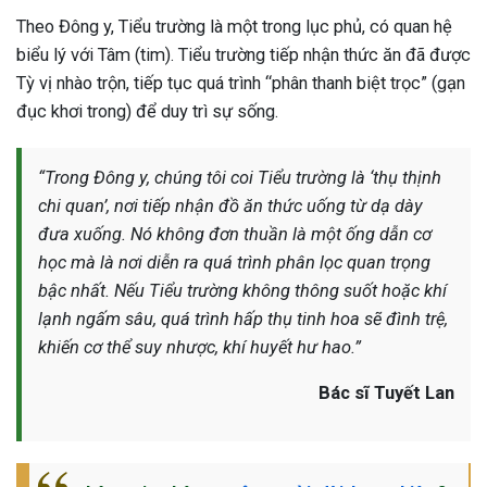
Theo Đông y, Tiểu trường là một trong lục phủ, có quan hệ
biểu lý với Tâm (tim). Tiểu trường tiếp nhận thức ăn đã được
Tỳ vị nhào trộn, tiếp tục quá trình “phân thanh biệt trọc” (gạn
đục khơi trong) để duy trì sự sống.
“Trong Đông y, chúng tôi coi Tiểu trường là ‘thụ thịnh
chi quan’, nơi tiếp nhận đồ ăn thức uống từ dạ dày
đưa xuống. Nó không đơn thuần là một ống dẫn cơ
học mà là nơi diễn ra quá trình phân lọc quan trọng
bậc nhất. Nếu Tiểu trường không thông suốt hoặc khí
lạnh ngấm sâu, quá trình hấp thụ tinh hoa sẽ đình trệ,
khiến cơ thể suy nhược, khí huyết hư hao.”
Bác sĩ Tuyết Lan
ừng Sau Sinh Có Tự Khỏi
ng? Thông Tin Cần Biết