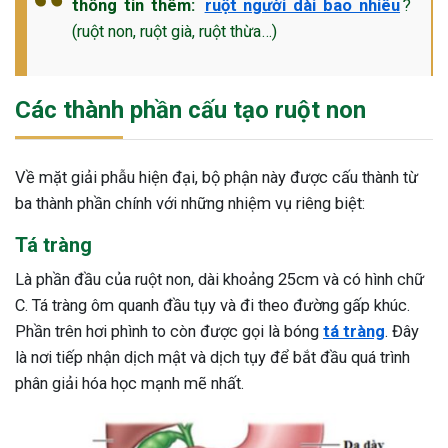
thông tin thêm:
ruột người dài bao nhiêu
?
ng sau sinh là tình trạng viêm da
(ruột non, ruột già, ruột thừa…)
tính phổ biến, khiến đôi bàn tay,
chân của chị em trở nên khô...
Các thành phần cấu tạo ruột non
Về mặt giải phẫu hiện đại, bộ phận này được cấu thành từ
ba thành phần chính với những nhiệm vụ riêng biệt:
Tá tràng
Là phần đầu của ruột non, dài khoảng 25cm và có hình chữ
C. Tá tràng ôm quanh đầu tụy và đi theo đường gấp khúc.
Phần trên hơi phình to còn được gọi là bóng
tá tràng
. Đây
là nơi tiếp nhận dịch mật và dịch tụy để bắt đầu quá trình
phân giải hóa học mạnh mẽ nhất.