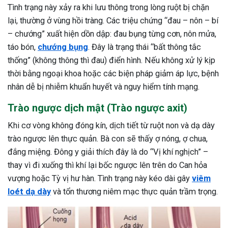
Tình trạng này xảy ra khi lưu thông trong lòng ruột bị chặn
lại, thường ở vùng hồi tràng. Các triệu chứng “đau – nôn – bí
– chướng” xuất hiện dồn dập: đau bụng từng cơn, nôn mửa,
táo bón,
chướng bụng
. Đây là trạng thái “bất thông tắc
thống” (không thông thì đau) điển hình. Nếu không xử lý kịp
thời bằng ngoại khoa hoặc các biện pháp giảm áp lực, bệnh
nhân dễ bị nhiễm khuẩn huyết và nguy hiểm tính mạng.
Trào ngược dịch mật (Trào ngược axit)
Khi cơ vòng không đóng kín, dịch tiết từ ruột non và dạ dày
trào ngược lên thực quản. Bà con sẽ thấy ợ nóng, ợ chua,
đắng miệng. Đông y giải thích đây là do “Vị khí nghịch” –
thay vì đi xuống thì khí lại bốc ngược lên trên do Can hỏa
vượng hoặc Tỳ vị hư hàn. Tình trạng này kéo dài gây
viêm
loét dạ dày
và tổn thương niêm mạc thực quản trầm trọng.