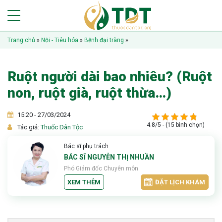
Trang chủ
»
Nội - Tiêu hóa
»
Bệnh đại tràng
»
Ruột người dài bao nhiêu? (Ruột
non, ruột già, ruột thừa…)
15:20 - 27/03/2024
4.8/5 - (15 bình chọn)
Tác giả:
Thuốc Dân Tộc
Bác sĩ phụ trách
BÁC SĨ NGUYỄN THỊ NHUẦN
Phó Giám đốc Chuyên môn
XEM THÊM
ĐẶT LỊCH KHÁM