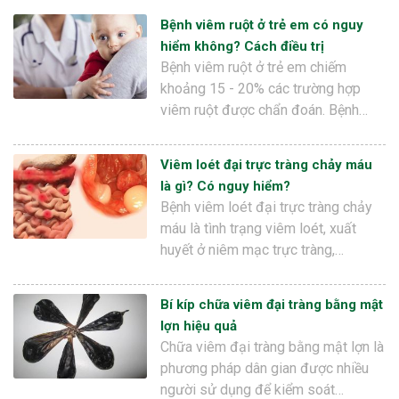
Bệnh viêm ruột ở trẻ em có nguy
hiểm không? Cách điều trị
Bệnh viêm ruột ở trẻ em chiếm
khoảng 15 - 20% các trường hợp
viêm ruột được chẩn đoán. Bệnh…
Viêm loét đại trực tràng chảy máu
là gì? Có nguy hiểm?
Bệnh viêm loét đại trực tràng chảy
máu là tình trạng viêm loét, xuất
huyết ở niêm mạc trực tràng,…
Bí kíp chữa viêm đại tràng bằng mật
lợn hiệu quả
Chữa viêm đại tràng bằng mật lợn là
phương pháp dân gian được nhiều
người sử dụng để kiểm soát…