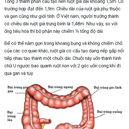
Tổng 3 thành phần cấu tạo nên ruột già dài khoảng 1,5m. Có
trường hợp đạt đến 1,9m. Chiều dài của ruột già phụ thuộc
và gen cũng như giới tính. Ở Việt nam, người trưởng thành
có chiều dài ruột già trung bình là 1,48m. Như vậy, so với
ống tiêu hóa thì bộ phận này chiếm ⅕ tổng độ dài.
Để có thể nằm gọn trong khoang bụng và không chiếm chỗ
của các cơ quan khác, ruột già có cấu tạo dạng nếp gấp nối
tiếp nhau tạo thành một chuỗi dài. Chuỗi này uốn thành hình
chữ U ngược bao quanh ruột non với 2 góc uốn cong khi đi
qua gan và tụy.
ừng Sau Sinh Có Tự Khỏi
ng? Thông Tin Cần Biết