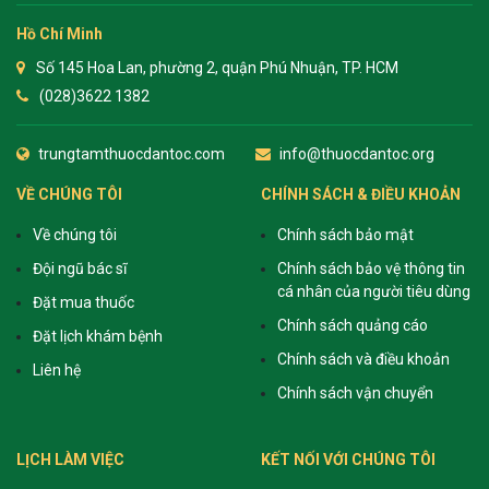
Hồ Chí Minh
Số 145 Hoa Lan, phường 2, quận Phú Nhuận, TP. HCM
(028)3622 1382
trungtamthuocdantoc.com
info@thuocdantoc.org
VỀ CHÚNG TÔI
CHÍNH SÁCH & ĐIỀU KHOẢN
Về chúng tôi
Chính sách bảo mật
Đội ngũ bác sĩ
Chính sách bảo vệ thông tin
cá nhân của người tiêu dùng
Đặt mua thuốc
Chính sách quảng cáo
Đặt lịch khám bệnh
Chính sách và điều khoản
Liên hệ
Chính sách vận chuyển
LỊCH LÀM VIỆC
KẾT NỐI VỚI CHÚNG TÔI