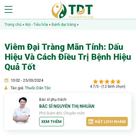
Trang chủ
»
Nội - Tiêu hóa
»
Bệnh đại tràng
»
Viêm Đại Tràng Mãn Tính: Dấu
Hiệu Và Cách Điều Trị Bệnh Hiệu
Quả Tốt
10:02 - 25/03/2024
4.7/5 - (12 bình chọn)
Tác giả:
Thuốc Dân Tộc
Bác sĩ phụ trách
BÁC SĨ NGUYỄN THỊ NHUẦN
Phó Giám đốc Chuyên môn
XEM THÊM
ĐẶT LỊCH KHÁM