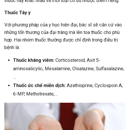
thuốc này khác nhau và mỗi loại có ưu nhược điểm riêng.
Thuốc Tây y
Với phương pháp của y học hiện đại, bác sĩ sẽ căn cứ vào
những tổn thương của đại tràng mà lên toa thuốc cho phù
hợp. Hai nhóm thuốc thường được chỉ định trong điều trị
bệnh là:
Thuốc kháng viêm:
Corticosteroid, Axit 5-
aminosalicylic, Mesalamine, Olsalazine, Sulfasalazine,
…
Thuốc ức chế miễn dịch:
Azathioprine, Cyclospoin A,
6-MP, Methotrexate,…