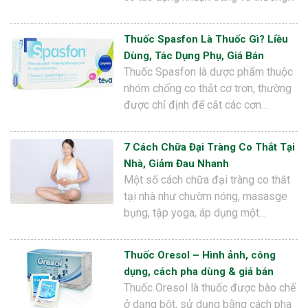
Thuốc Spasfon Là Thuốc Gì? Liều
Dùng, Tác Dụng Phụ, Giá Bán
Thuốc Spasfon là dược phẩm thuộc
nhóm chống co thắt cơ trơn, thường
được chỉ định để cắt các cơn…
7 Cách Chữa Đại Tràng Co Thắt Tại
Nhà, Giảm Đau Nhanh
Một số cách chữa đại tràng co thắt
tại nhà như chườm nóng, masasge
bụng, tập yoga, áp dụng một…
Thuốc Oresol – Hình ảnh, công
dụng, cách pha dùng & giá bán
Thuốc Oresol là thuốc được bào chế
ở dạng bột, sử dụng bằng cách pha