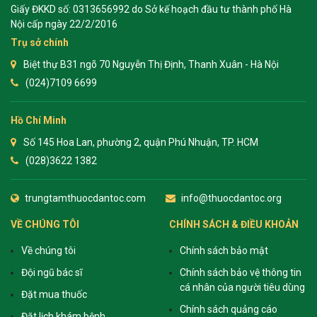
Giấy ĐKKD số: 0313656992 do Sở kế hoạch đầu tư thành phố Hà
Nội cấp ngày 22/2/2016
Trụ sở chính
Biệt thự B31 ngõ 70 Nguyễn Thị Định, Thanh Xuân - Hà Nội
(024)7109 6699
Hồ Chí Minh
Số 145 Hoa Lan, phường 2, quận Phú Nhuận, TP. HCM
(028)3622 1382
trungtamthuocdantoc.com
info@thuocdantoc.org
VỀ CHÚNG TÔI
CHÍNH SÁCH & ĐIỀU KHOẢN
Về chúng tôi
Chính sách bảo mật
Đội ngũ bác sĩ
Chính sách bảo vệ thông tin
cá nhân của người tiêu dùng
Đặt mua thuốc
Chính sách quảng cáo
Đặt lịch khám bệnh