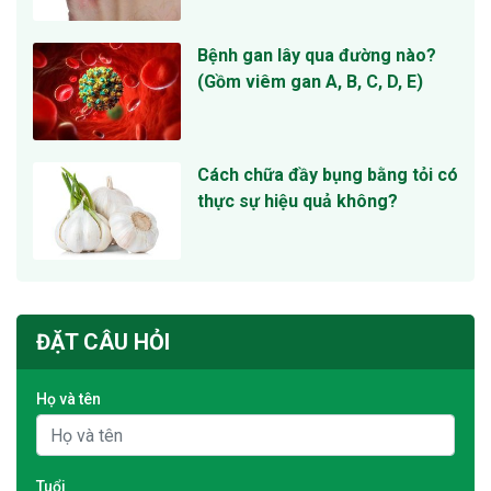
Bệnh gan lây qua đường nào?
(Gồm viêm gan A, B, C, D, E)
Cách chữa đầy bụng bằng tỏi có
thực sự hiệu quả không?
ĐẶT CÂU HỎI
Họ và tên
Tuổi