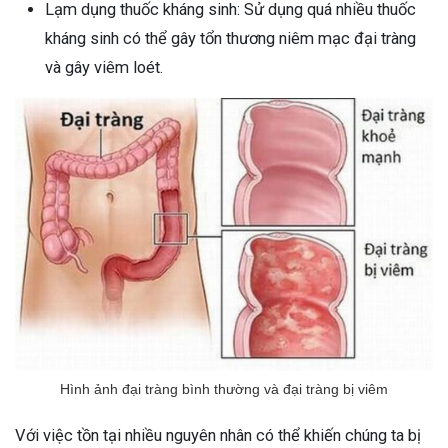
Lạm dụng thuốc kháng sinh: Sử dụng quá nhiều thuốc
ng sau sinh là tình trạng viêm da
kháng sinh có thể gây tổn thương niêm mạc đại tràng
tính phổ biến, khiến đôi bàn tay,
và gây viêm loét.
chân của chị em trở nên khô...
Hình ảnh đại tràng bình thường và đại tràng bị viêm
Với việc tồn tại nhiều nguyên nhân có thể khiến chúng ta bị