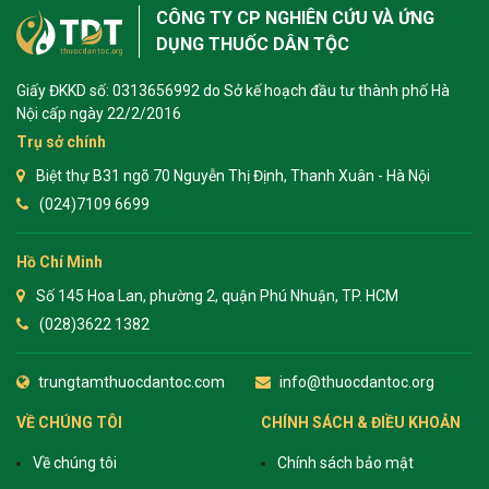
CÔNG TY CP NGHIÊN CỨU VÀ ỨNG
DỤNG THUỐC DÂN TỘC
Giấy ĐKKD số: 0313656992 do Sở kế hoạch đầu tư thành phố Hà
Nội cấp ngày 22/2/2016
Trụ sở chính
Biệt thự B31 ngõ 70 Nguyễn Thị Định, Thanh Xuân - Hà Nội
(024)7109 6699
Hồ Chí Minh
Số 145 Hoa Lan, phường 2, quận Phú Nhuận, TP. HCM
(028)3622 1382
trungtamthuocdantoc.com
info@thuocdantoc.org
VỀ CHÚNG TÔI
CHÍNH SÁCH & ĐIỀU KHOẢN
Về chúng tôi
Chính sách bảo mật