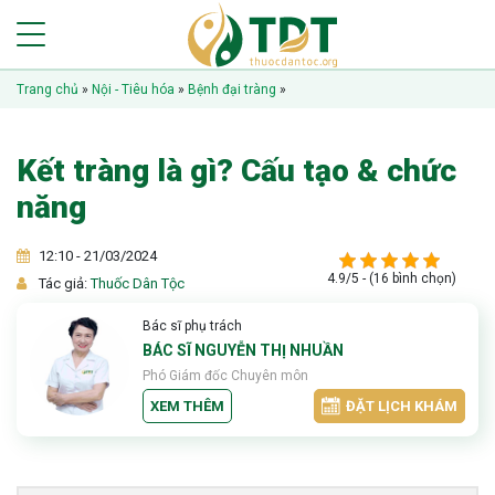
Trang chủ
»
Nội - Tiêu hóa
»
Bệnh đại tràng
»
Kết tràng là gì? Cấu tạo & chức
năng
12:10 - 21/03/2024
4.9/5 - (16 bình chọn)
Tác giả:
Thuốc Dân Tộc
Bác sĩ phụ trách
BÁC SĨ NGUYỄN THỊ NHUẦN
Phó Giám đốc Chuyên môn
XEM THÊM
ĐẶT LỊCH KHÁM