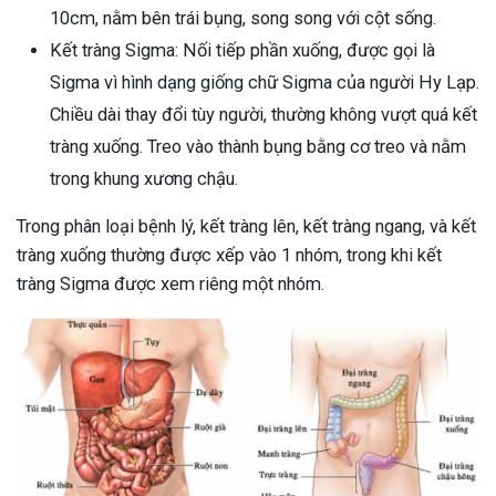
10cm, nằm bên trái bụng, song song với cột sống.
ng sau sinh là tình trạng viêm da
Kết tràng Sigma: Nối tiếp phần xuống, được gọi là
tính phổ biến, khiến đôi bàn tay,
chân của chị em trở nên khô...
Sigma vì hình dạng giống chữ Sigma của người Hy Lạp.
Chiều dài thay đổi tùy người, thường không vượt quá kết
tràng xuống. Treo vào thành bụng bằng cơ treo và nằm
trong khung xương chậu.
Trong phân loại bệnh lý, kết tràng lên, kết tràng ngang, và kết
tràng xuống thường được xếp vào 1 nhóm, trong khi kết
tràng Sigma được xem riêng một nhóm.