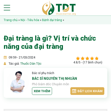
Trang chủ
»
Nội - Tiêu hóa
»
Bệnh đại tràng
»
Đại tràng là gì? Vị trí và chức
năng của đại tràng
09:59 - 21/03/2024
4.8/5 - (17 bình chọn)
Tác giả:
Thuốc Dân Tộc
Bác sĩ phụ trách
BÁC SĨ NGUYỄN THỊ NHUẦN
Phó Giám đốc Chuyên môn
XEM THÊM
ĐẶT LỊCH KHÁM