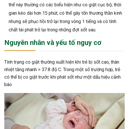
thể này thường có các biểu hiện như co giật cục bộ, thời
ng sau sinh là tình trạng viêm da
gian kéo dài hơn 15 phút, có thể gây tổn thương thần kinh
tính phổ biến, khiến đôi bàn tay,
chân của chị em trở nên khô...
nhưng sẽ phục hồi trở lại trong vòng 1 tiếng và có tính
chất tái phát trở lại trong những đợt sốt sau.
Nguyên nhân và yếu tố nguy cơ
Tình trạng co giật thường xuất hiện khi trẻ bị sốt cao, thân
nhiệt tăng nhanh > 37.8 độ C. Trong một số trường hợp, trẻ
có thể bị co giật trước khi phát sốt như một dấu hiệu cảnh
báo.