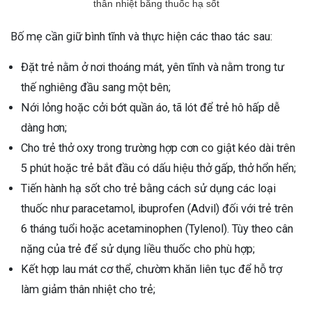
thân nhiệt bằng thuốc hạ sốt
Bố mẹ cần giữ bình tĩnh và thực hiện các thao tác sau:
Đặt trẻ nằm ở nơi thoáng mát, yên tĩnh và nằm trong tư
thế nghiêng đầu sang một bên;
Nới lỏng hoặc cởi bớt quần áo, tã lót để trẻ hô hấp dễ
dàng hơn;
Cho trẻ thở oxy trong trường hợp cơn co giật kéo dài trên
5 phút hoặc trẻ bắt đầu có dấu hiệu thở gấp, thở hổn hển;
Tiến hành hạ sốt cho trẻ bằng cách sử dụng các loại
thuốc như paracetamol, ibuprofen (Advil) đối với trẻ trên
6 tháng tuổi hoặc acetaminophen (Tylenol). Tùy theo cân
nặng của trẻ để sử dụng liều thuốc cho phù hợp;
Kết hợp lau mát cơ thể, chườm khăn liên tục để hỗ trợ
làm giảm thân nhiệt cho trẻ;