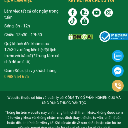
LỊCH LÀM VIỆC
KẾT NỐI VỚI CHÚNG TÔI
Làm việc tất cả các ngày trong
tuần
Sáng: 8h - 12h
Chiều: 13h30 - 17h30
Quý khách đến khám sau
17h30 vui lòng liên hệ đặt lịch
trước với bác sĩ (*Trung tâm có
chỗ đỗ xe ô tô)
Giám Đốc dịch vụ khách hàng:
0988 954 675
Website thuộc sở hữu và quản lý bởi CÔNG TY CỔ PHẦN NGHIÊN CỨU VÀ
ỨNG DỤNG THUỐC DÂN TỘC
Thông tin trên website này chỉ mang tính chất tham khảo; không được xem
là tư vấn y khoa và không nhằm mục đích thay thế cho tư vấn, chẩn đoán
hoặc điều trị từ nhân viên y tế. Khi có vấn đề về sức khỏe hoặc cần hỗ trợ