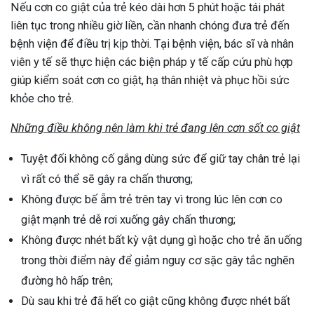
Nếu cơn co giật của trẻ kéo dài hơn 5 phút hoặc tái phát
liên tục trong nhiều giờ liền, cần nhanh chóng đưa trẻ đến
bệnh viện để điều trị kịp thời. Tại bệnh viện, bác sĩ và nhân
viên y tế sẽ thực hiện các biện pháp y tế cấp cứu phù hợp
giúp kiểm soát cơn co giật, hạ thân nhiệt và phục hồi sức
khỏe cho trẻ.
Những điều không nên làm khi trẻ đang lên cơn sốt co giật
Tuyệt đối không cố gắng dùng sức để giữ tay chân trẻ lại
vì rất có thể sẽ gây ra chấn thương;
Không được bế ẵm trẻ trên tay vì trong lúc lên cơn co
giật mạnh trẻ dễ rơi xuống gây chấn thương;
Không được nhét bất kỳ vật dụng gì hoặc cho trẻ ăn uống
trong thời điểm này để giảm nguy cơ sặc gây tắc nghẽn
đường hô hấp trên;
Dù sau khi trẻ đã hết co giật cũng không được nhét bất