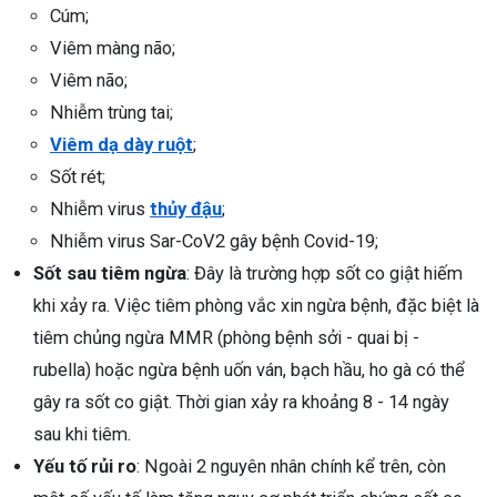
Cúm;
Viêm màng não;
Viêm não;
Nhiễm trùng tai;
Viêm dạ dày ruột
;
Sốt rét;
Nhiễm virus
thủy đậu
;
Nhiễm virus Sar-CoV2 gây bệnh Covid-19;
Sốt sau tiêm ngừa
: Đây là trường hợp sốt co giật hiếm
khi xảy ra. Việc tiêm phòng vắc xin ngừa bệnh, đặc biệt là
tiêm chủng ngừa MMR (phòng bệnh sởi - quai bị -
rubella) hoặc ngừa bệnh uốn ván, bạch hầu, ho gà có thể
gây ra sốt co giật. Thời gian xảy ra khoảng 8 - 14 ngày
sau khi tiêm.
Yếu tố rủi ro
: Ngoài 2 nguyên nhân chính kể trên, còn