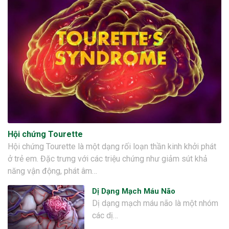
Hội chứng Tourette
Hội chứng Tourette là một dạng rối loạn thần kinh khởi phát
ở trẻ em. Đặc trưng với các triệu chứng như giảm sút khả
năng vận động, phát âm…
Dị Dạng Mạch Máu Não
Dị dạng mạch máu não là một nhóm
các dị…