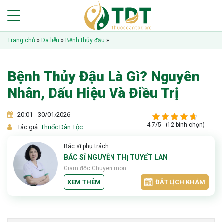
Trang chủ
»
Da liễu
»
Bệnh thủy đậu
»
Bệnh Thủy Đậu Là Gì? Nguyên
Nhân, Dấu Hiệu Và Điều Trị
20:01 - 30/01/2026
4.7/5 - (12 bình chọn)
Tác giả:
Thuốc Dân Tộc
Bác sĩ phụ trách
BÁC SĨ NGUYỄN THỊ TUYẾT LAN
Giám đốc Chuyên môn
XEM THÊM
ĐẶT LỊCH KHÁM