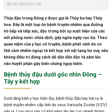
Nội dung bài viết
Thủy đậu trong Đông y được gọi là Thủy ba hay Thủy
hoa. Đây là một loại ôn bệnh truyền nhiễm qua đường
hô hấp và tiếp xúc, đặc trưng bởi sự xuất hiện của các
nốt phỏng nước chứa dịch, gây ngứa ngáy cục bộ. Theo
quan niệm của y học cổ truyền, bệnh phát sinh do cơ
thể cảm nhiễm ngoại tà kết hợp với nội tạng hư suy, nếu
không điều trị đúng cách dễ dẫn đến độc tà xâm lấn
vào huyết phận gây biến chứng nguy hiểm.
Bệnh thủy đậu dưới góc nhìn Đông –
Tây y kết hợp
Dưới lăng kính y học hiện đại, bệnh thủy đậu hay trái rạ là
bệnh truyền nhiễm cấp tính do virus Varicella Zoster (VZV)
gây ra. Loại virus này có khả năng lây lan cực nhanh thông