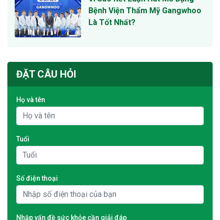
Bệnh Viện Thẩm Mỹ Gangwhoo
Là Tốt Nhất?
ĐẶT CÂU HỎI
Họ và tên
Tuổi
Số điện thoại
Nhập vấn đề sức khỏe cần giải đáp