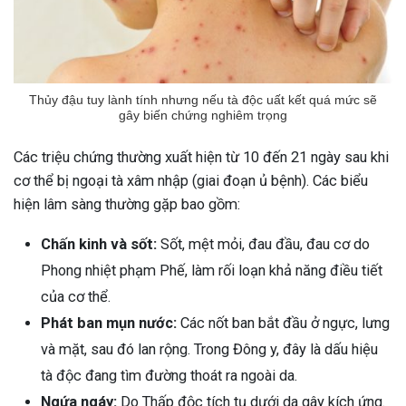
Thủy đậu tuy lành tính nhưng nếu tà độc uất kết quá mức sẽ
gây biến chứng nghiêm trọng
Các triệu chứng thường xuất hiện từ 10 đến 21 ngày sau khi
cơ thể bị ngoại tà xâm nhập (giai đoạn ủ bệnh). Các biểu
hiện lâm sàng thường gặp bao gồm:
Chấn kinh và sốt:
Sốt, mệt mỏi, đau đầu, đau cơ do
Phong nhiệt phạm Phế, làm rối loạn khả năng điều tiết
của cơ thể.
Phát ban mụn nước:
Các nốt ban bắt đầu ở ngực, lưng
và mặt, sau đó lan rộng. Trong Đông y, đây là dấu hiệu
ừng Sau Sinh Có Tự Khỏi
tà độc đang tìm đường thoát ra ngoài da.
ng? Thông Tin Cần Biết
Ngứa ngáy:
Do Thấp độc tích tụ dưới da gây kích ứng.