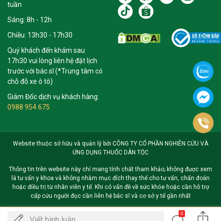
tuần
Sáng: 8h - 12h
Chiều: 13h30 - 17h30
Quý khách đến khám sau
17h30 vui lòng liên hệ đặt lịch
trước với bác sĩ (*Trung tâm có
chỗ đỗ xe ô tô)
Giám Đốc dịch vụ khách hàng:
0988 954 675
Website thuộc sở hữu và quản lý bởi CÔNG TY CỔ PHẦN NGHIÊN CỨU VÀ
ỨNG DỤNG THUỐC DÂN TỘC
Thông tin trên website này chỉ mang tính chất tham khảo; không được xem
là tư vấn y khoa và không nhằm mục đích thay thế cho tư vấn, chẩn đoán
hoặc điều trị từ nhân viên y tế. Khi có vấn đề về sức khỏe hoặc cần hỗ trợ
cấp cứu người đọc cần liên hệ bác sĩ và cơ sở y tế gần nhất
0
Gọi
Viết bình luận ...
ĐẶT LỊCH KHÁM