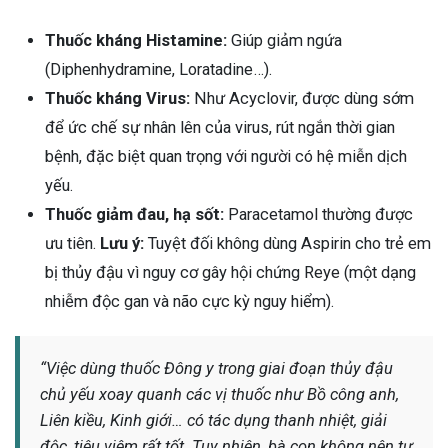
Thuốc kháng Histamine:
Giúp giảm ngứa
(Diphenhydramine, Loratadine…).
Thuốc kháng Virus:
Như Acyclovir, được dùng sớm
để ức chế sự nhân lên của virus, rút ngắn thời gian
bệnh, đặc biệt quan trọng với người có hệ miễn dịch
yếu.
Thuốc giảm đau, hạ sốt:
Paracetamol thường được
ưu tiên.
Lưu ý:
Tuyệt đối không dùng Aspirin cho trẻ em
bị thủy đậu vì nguy cơ gây hội chứng Reye (một dạng
nhiễm độc gan và não cực kỳ nguy hiểm).
“Việc dùng thuốc Đông y trong giai đoạn thủy đậu
chủ yếu xoay quanh các vị thuốc như Bồ công anh,
Liên kiều, Kinh giới… có tác dụng thanh nhiệt, giải
độc, tiêu viêm rất tốt. Tuy nhiên, bà con không nên tự