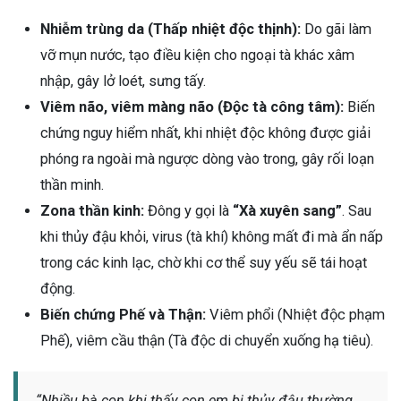
Nhiễm trùng da (Thấp nhiệt độc thịnh):
Do gãi làm
vỡ mụn nước, tạo điều kiện cho ngoại tà khác xâm
nhập, gây lở loét, sưng tấy.
Viêm não, viêm màng não (Độc tà công tâm):
Biến
chứng nguy hiểm nhất, khi nhiệt độc không được giải
phóng ra ngoài mà ngược dòng vào trong, gây rối loạn
thần minh.
Zona thần kinh:
Đông y gọi là
“Xà xuyên sang”
. Sau
khi thủy đậu khỏi, virus (tà khí) không mất đi mà ẩn nấp
trong các kinh lạc, chờ khi cơ thể suy yếu sẽ tái hoạt
động.
Biến chứng Phế và Thận:
Viêm phổi (Nhiệt độc phạm
Phế), viêm cầu thận (Tà độc di chuyển xuống hạ tiêu).
“Nhiều bà con khi thấy con em bị thủy đậu thường