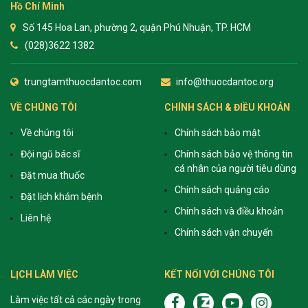
Hồ Chí Minh
Số 145 Hoa Lan, phường 2, quận Phú Nhuận, TP. HCM
(028)3622 1382
trungtamthuocdantoc.com
info@thuocdantoc.org
VỀ CHÚNG TÔI
CHÍNH SÁCH & ĐIỀU KHOẢN
Về chúng tôi
Chính sách bảo mật
Đội ngũ bác sĩ
Chính sách bảo vệ thông tin
cá nhân của người tiêu dùng
Đặt mua thuốc
Chính sách quảng cáo
Đặt lịch khám bệnh
Chính sách và điều khoản
Liên hệ
Chính sách vận chuyển
LỊCH LÀM VIỆC
KẾT NỐI VỚI CHÚNG TÔI
Làm việc tất cả các ngày trong