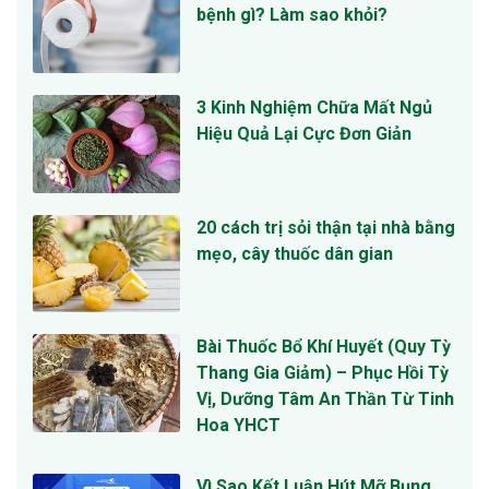
bệnh gì? Làm sao khỏi?
3 Kinh Nghiệm Chữa Mất Ngủ
Hiệu Quả Lại Cực Đơn Giản
20 cách trị sỏi thận tại nhà bằng
mẹo, cây thuốc dân gian
Bài Thuốc Bổ Khí Huyết (Quy Tỳ
Thang Gia Giảm) – Phục Hồi Tỳ
Vị, Dưỡng Tâm An Thần Từ Tinh
Hoa YHCT
Vì Sao Kết Luận Hút Mỡ Bụng