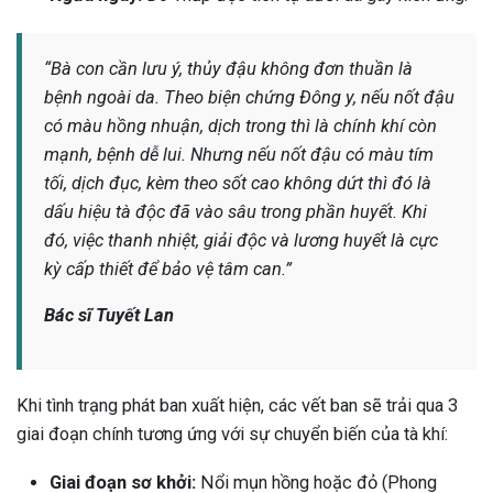
ng sau sinh là tình trạng viêm da
tính phổ biến, khiến đôi bàn tay,
“Bà con cần lưu ý, thủy đậu không đơn thuần là
chân của chị em trở nên khô...
bệnh ngoài da. Theo biện chứng Đông y, nếu nốt đậu
có màu hồng nhuận, dịch trong thì là chính khí còn
mạnh, bệnh dễ lui. Nhưng nếu nốt đậu có màu tím
tối, dịch đục, kèm theo sốt cao không dứt thì đó là
dấu hiệu tà độc đã vào sâu trong phần huyết. Khi
đó, việc thanh nhiệt, giải độc và lương huyết là cực
kỳ cấp thiết để bảo vệ tâm can.”
Bác sĩ Tuyết Lan
Khi tình trạng phát ban xuất hiện, các vết ban sẽ trải qua 3
giai đoạn chính tương ứng với sự chuyển biến của tà khí:
Giai đoạn sơ khởi:
Nổi mụn hồng hoặc đỏ (Phong