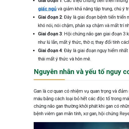
Giai đoạn 1
: Các triệu chứng tiến triển như
giấc ngủ
và giảm khả năng tập trung, chú ý tr
Giai đoạn 2
: Đây là giai đoạn bệnh tiến triển
khó nói, nói chậm, phản xạ chậm và mất trí nh
Giai đoạn 3
: Hội chứng não gan giai đoạn 3 
như lú lẫn, mất ý thức, thờ ơ, thay đổi tính cách
Giai đoạn 4
: Đây là giai đoạn nguy hiểm nhất
thái mất ý thức và hôn mê.
Nguyên nhân và yếu tố nguy c
Gan là cơ quan có nhiệm vụ quan trọng và đảm 
máu bằng cách loại bỏ hết các độc tố trong máu
chứng não gan thường khởi phát khi gan có những
bệnh viêm gan mãn tính, xơ gan, hội chứng Reye.