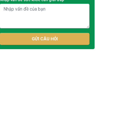
GỬI CÂU HỎI