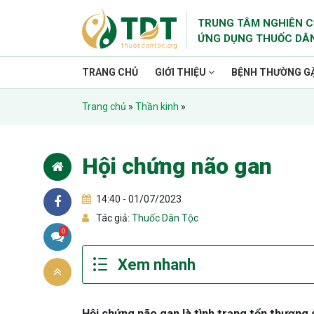
TRUNG TÂM NGHIÊN C
ỨNG DỤNG THUỐC DÂ
TRANG CHỦ
GIỚI THIỆU
BỆNH THƯỜNG G
Trang chủ
»
Thần kinh
»
Hội chứng não gan
14:40 - 01/07/2023
Tác giả:
Thuốc Dân Tộc
0
Hội chứng não gan là tình trạng tổn thươn