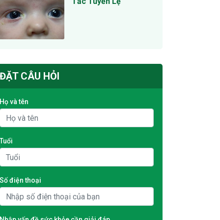
Tắc Tuyến Lệ
ĐẶT CÂU HỎI
Họ và tên
Tuổi
Số điện thoại
Nhập vấn đề sức khỏe cần giải đáp