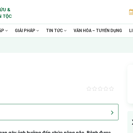
ỨU &
N TỘC
ẶP
GIẢI PHÁP
TIN TỨC
VĂN HÓA – TUYỂN DỤNG
L
g gan gây ảnh hưởng đến chức năng não. Bệnh được