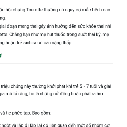
ắc hội chứng Tourette thường có nguy cơ mắc bệnh cao
ng.
g giai đoạn mang thai gây ảnh hưởng đến sức khỏe thai nhi
ette. Chẳng hạn như mẹ hút thuốc trong suốt thai kỳ, mẹ
g hoặc trẻ sinh ra có cân nặng thấp.
ơ
triệu chứng này thường khởi phát khi trẻ 5 - 7 tuổi và giai
ia mô tả rằng, tic là những cử động hoặc phát ra âm
 và tic phức tạp. Bao gồm:
ột ngột và lặp đi lặp lại có liên quan đến một số nhóm cơ