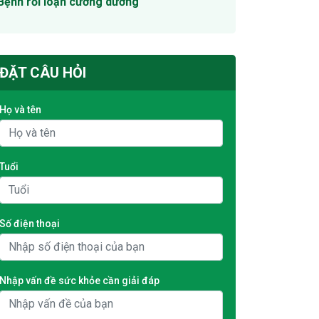
Bệnh rối loạn cương dương
ĐẶT CÂU HỎI
Họ và tên
Tuổi
Số điện thoại
Nhập vấn đề sức khỏe cần giải đáp