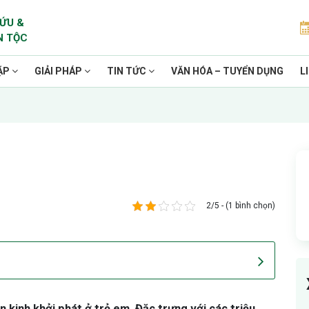
ỨU &
N TỘC
ẶP
GIẢI PHÁP
TIN TỨC
VĂN HÓA – TUYỂN DỤNG
L
2/5 - (1 bình chọn)
n kinh khởi phát ở trẻ em. Đặc trưng với các triệu