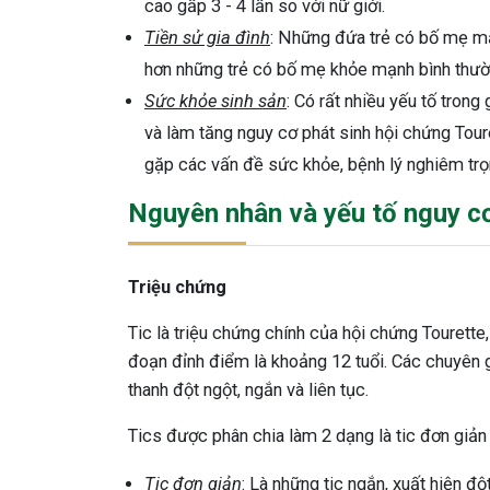
cao gấp 3 - 4 lần so với nữ giới.
Tiền sử gia đình
: Những đứa trẻ có bố mẹ m
hơn những trẻ có bố mẹ khỏe mạnh bình thườ
Sức khỏe sinh sản
: Có rất nhiều yếu tố tron
và làm tăng nguy cơ phát sinh hội chứng Tour
gặp các vấn đề sức khỏe, bệnh lý nghiêm trọn
Nguyên nhân và yếu tố nguy c
Triệu chứng
Tic là triệu chứng chính của hội chứng Tourette, 
đoạn đỉnh điểm là khoảng 12 tuổi. Các chuyên g
thanh đột ngột, ngắn và liên tục.
Tics được phân chia làm 2 dạng là tic đơn giản
Tic đơn giản
: Là những tic ngắn, xuất hiện đ