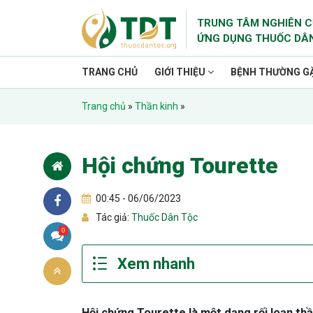
TRUNG TÂM NGHIÊN C
ỨNG DỤNG THUỐC DÂ
TRANG CHỦ
GIỚI THIỆU
BỆNH THƯỜNG G
Trang chủ
»
Thần kinh
»
Hội chứng Tourette
00:45 - 06/06/2023
Tác giả:
Thuốc Dân Tộc
0
Hội chứng Tourette là một dạng rối loạn thầ