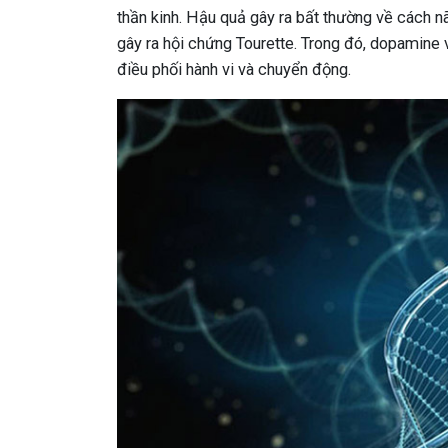
thần kinh. Hậu quả gây ra bất thường về cách n
gây ra hội chứng Tourette. Trong đó, dopamine v
điều phối hành vi và chuyển động.