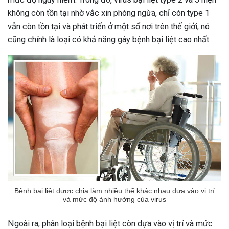
không còn tồn tại nhờ vắc xin phòng ngừa, chỉ còn type 1
ng sau sinh là tình trạng viêm da
tính phổ biến, khiến đôi bàn tay,
vẫn còn tồn tại và phát triển ở một số nơi trên thế giới, nó
chân của chị em trở nên khô...
cũng chính là loại có khả năng gây bệnh bại liệt cao nhất.
Bệnh bại liệt được chia làm nhiều thể khác nhau dựa vào vị trí
và mức độ ảnh hưởng của virus
Ngoài ra, phân loại bệnh bại liệt còn dựa vào vị trí và mức