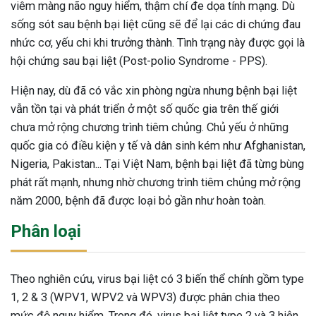
viêm màng não nguy hiểm, thậm chí đe dọa tính mạng. Dù
sống sót sau bệnh bại liệt cũng sẽ để lại các di chứng đau
nhức cơ, yếu chi khi trưởng thành. Tình trạng này được gọi là
hội chứng sau bại liệt (Post-polio Syndrome - PPS).
Hiện nay, dù đã có vắc xin phòng ngừa nhưng bệnh bại liệt
vẫn tồn tại và phát triển ở một số quốc gia trên thế giới
chưa mở rộng chương trình tiêm chủng. Chủ yếu ở những
quốc gia có điều kiện y tế và dân sinh kém như Afghanistan,
Nigeria, Pakistan... Tại Việt Nam, bệnh bại liệt đã từng bùng
phát rất mạnh, nhưng nhờ chương trình tiêm chủng mở rộng
năm 2000, bệnh đã được loại bỏ gần như hoàn toàn.
Phân loại
Theo nghiên cứu, virus bại liệt có 3 biến thể chính gồm type
ừng Sau Sinh Có Tự Khỏi
1, 2 & 3 (WPV1, WPV2 và WPV3) được phân chia theo
ng? Thông Tin Cần Biết
mức độ nguy hiểm. Trong đó, virus bại liệt type 2 và 3 hiện