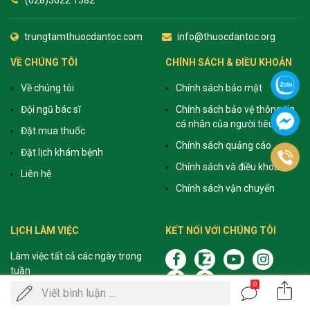
(028)3622 1382
trungtamthuocdantoc.com
info@thuocdantoc.org
VỀ CHÚNG TÔI
CHÍNH SÁCH & ĐIỀU KHOẢN
Về chúng tôi
Chính sách bảo mật
Đội ngũ bác sĩ
Chính sách bảo vệ thông tin
cá nhân của người tiêu dùng
Đặt mua thuốc
Chính sách quảng cáo
Đặt lịch khám bệnh
Chính sách và điều khoản
Liên hệ
Chính sách vận chuyển
LỊCH LÀM VIỆC
KẾT NỐI VỚI CHÚNG TÔI
Làm việc tất cả các ngày trong
tuần
0
Gọi
Viết bình luận ...
Sáng: 8h - 12h
ĐẶT LỊCH KHÁM
điện