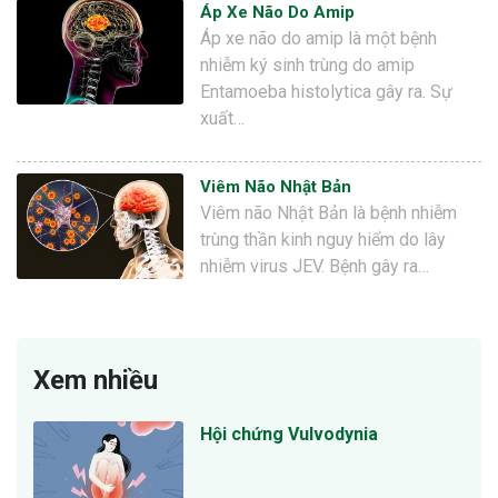
Áp Xe Não Do Amip
Áp xe não do amip là một bệnh
nhiễm ký sinh trùng do amip
Entamoeba histolytica gây ra. Sự
xuất…
Viêm Não Nhật Bản
Viêm não Nhật Bản là bệnh nhiễm
trùng thần kinh nguy hiểm do lây
nhiễm virus JEV. Bệnh gây ra…
Xem nhiều
Hội chứng Vulvodynia