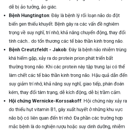
dễ bị ảo tưởng, ảo giác.
Bệnh Hungtington
: Đây là bệnh lý rối loạn não do đột
biến gen thiếu khuyết. Bệnh gây ra các vấn đề nghiêm
trọng về suy nghĩ, trí nhớ, khả năng chuyển động, thay đổi
tính cách... do tổn thương các tế bào thần kinh trong não.
Bệnh Creutzfeldt - Jakob
: Đây là bệnh não nhiễm trùng
khá hiếm gặp, xảy ra do protein prion phát triển bất
thường trong não. Khi các protein này tập trung lại có thể
làm chết các tế bào thần kinh trong não. Hậu quả dẫn đến
suy giảm trí nhớ, khả năng suy nghĩ, giao tiếp, phán đoán
kém, thay đổi tâm trạng, dễ kích động, dễ bị trầm cảm.
Hội chứng Wernicke-Korssakoff
: Hội chứng này xảy ra
do thiếu hụt vitamin B1, gây xuất huyết ở những khu vực
não bộ có liên quan đến trí nhớ. Đa phần các trường hợp
mắc bệnh là do nghiện rượu hoặc suy dinh dưỡng, nhiễm