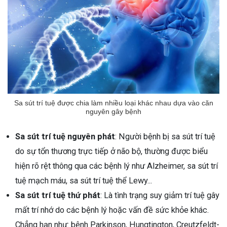
ng sau sinh là tình trạng viêm da
tính phổ biến, khiến đôi bàn tay,
chân của chị em trở nên khô...
Sa sút trí tuệ được chia làm nhiều loại khác nhau dựa vào căn
nguyên gây bệnh
Sa sút trí tuệ nguyên phát
: Người bệnh bị sa sút trí tuệ
do sự tổn thương trực tiếp ở não bộ, thường được biểu
hiện rõ rệt thông qua các bệnh lý như Alzheimer, sa sút trí
tuệ mạch máu, sa sút trí tuệ thể Lewy...
Sa sút trí tuệ thứ phát
: Là tình trạng suy giảm trí tuệ gây
mất trí nhớ do các bệnh lý hoặc vấn đề sức khỏe khác.
Chẳng hạn như: bệnh Parkinson, Hungtington, Creutzfeldt-