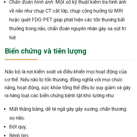
Chẩn đoán hình ảnh
: Một số kỹ thuật kiểm tra hình ảnh
về não như chụp CT cắt lớp, chụp cộng hưởng từ MRI
hoặc quét FDG-PET giúp phát hiện các tổn thương bất
thường trong não, chẩn đoán nguyên nhân gây sa sút trí
tuệ.
Biến chứng và tiên lượng
Não bộ là nơi kiểm soát và điều khiển mọi hoạt động của
cơ thể. Nếu não bị tổn thương, đồng nghĩa với mọi chức
năng, hoạt động, sức khỏe tổng thể đều bị suy giảm và gây
ra hàng loạt các biến chứng bệnh tật khó lường như:
Mất thăng bằng, dễ té ngã gây gãy xương, chấn thương
sọ não;
Đột quỵ;
Bệnh tim;