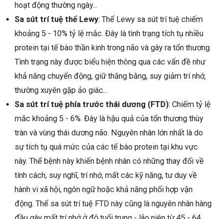
hoạt động thường ngày...
Sa sút trí tuệ thể Lewy
: Thể Lewy sa sút trí tuệ chiếm
khoảng 5 - 10% tỷ lệ mắc. Đây là tình trạng tích tụ nhiều
protein tại tế bào thần kinh trong não và gây ra tổn thương.
Tình trạng này được biểu hiện thông qua các vấn đề như
khả năng chuyển động, giữ thăng bằng, suy giảm trí nhớ,
thường xuyên gặp ảo giác...
Sa sút trí tuệ phía trước thái dương (FTD)
: Chiếm tỷ lệ
mắc khoảng 5 - 6%. Đây là hậu quả của tổn thương thùy
tràn và vùng thái dương não. Nguyên nhân lớn nhất là do
sự tích tụ quá mức của các tế bào protein tại khu vực
này. Thể bệnh này khiến bệnh nhân có những thay đổi về
tính cách, suy nghĩ, trí nhớ, mất các kỹ năng, tư duy về
hành vi xã hội, ngôn ngữ hoặc khả năng phối hợp vận
động. Thể sa sút trí tuệ FTD này cũng là nguyên nhân hàng
đầu gây mất trí nhớ ở độ tuổi trung - lão niên từ 45 - 64.