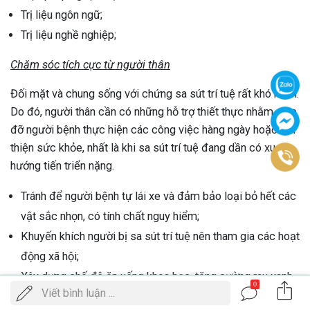
Trị liệu ngôn ngữ;
Trị liệu nghề nghiệp;
Chăm sóc tích cực từ người thân
Đối mặt và chung sống với chứng sa sút trí tuệ rất khó khăn.
Do đó, người thân cần có những hỗ trợ thiết thực nhằm giúp
đỡ người bệnh thực hiện các công việc hàng ngày hoặc cải
thiện sức khỏe, nhất là khi sa sút trí tuệ đang dần có xu
hướng tiến triển nặng.
Tránh để người bệnh tự lái xe và đảm bảo loại bỏ hết các
vật sắc nhọn, có tính chất nguy hiểm;
Khuyến khích người bị sa sút trí tuệ nên tham gia các hoạt
động xã hội;
Xây dựng chế độ ăn uống khoa học, tăng cường rau xanh,
0
Gọi
Viết bình luận ...
ĐẶT LỊCH KHÁM
trái cây tươi, giảm chất béo, dầu mỡ và các chất kích
điện