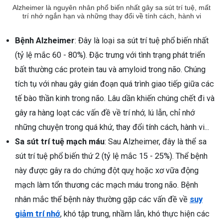
Alzheimer là nguyên nhân phổ biến nhất gây sa sút trí tuệ, mất
trí nhớ ngắn hạn và những thay đổi về tính cách, hành vi
Bệnh Alzheimer
: Đây là loại sa sút trí tuệ phổ biến nhất
(tỷ lệ mắc 60 - 80%). Đặc trưng với tình trạng phát triển
bất thường các protein tau và amyloid trong não. Chúng
tích tụ với nhau gây gián đoạn quá trình giao tiếp giữa các
tế bào thần kinh trong não. Lâu dần khiến chúng chết đi và
gây ra hàng loạt các vấn đề về trí nhớ, lú lẫn, chỉ nhớ
những chuyện trong quá khứ, thay đổi tính cách, hành vi...
Sa sút trí tuệ mạch máu
: Sau Alzheimer, đây là thể sa
sút trí tuệ phổ biến thứ 2 (tỷ lệ mắc 15 - 25%). Thể bệnh
này được gây ra do chứng đột quỵ hoặc xơ vữa động
mạch làm tổn thương các mạch máu trong não. Bệnh
nhân mắc thể bệnh này thường gặp các vấn đề về
suy
giảm trí nhớ
, khó tập trung, nhầm lẫn, khó thực hiện các