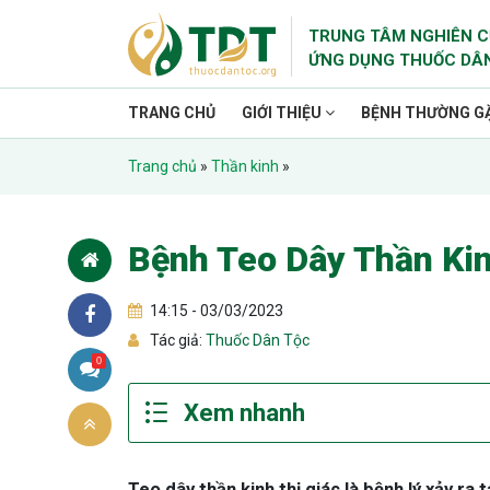
TRUNG TÂM NGHIÊN C
ỨNG DỤNG THUỐC DÂ
TRANG CHỦ
GIỚI THIỆU
BỆNH THƯỜNG G
Trang chủ
»
Thần kinh
»
Bệnh Teo Dây Thần Kin
14:15 - 03/03/2023
Tác giả:
Thuốc Dân Tộc
0
Teo dây thần kinh thị giác là bệnh lý xảy ra t