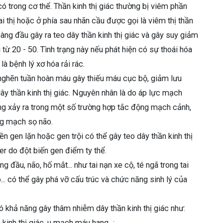
ó trong cơ thể. Thần kinh thị giác thường bị viêm phần
i thị hoặc ở phía sau nhãn cầu được gọi là viêm thị thần
àng đầu gây ra teo dây thần kinh thị giác và gây suy giảm
i từ 20 - 50. Tình trạng này nếu phát hiện có sự thoái hóa
là bệnh lý xơ hóa rải rác.
 nghẽn tuần hoàn máu gây thiếu máu cục bộ, giảm lưu
y thần kinh thị giác. Nguyên nhân là do áp lực mạch
ng xảy ra trong một số trường hợp tắc động mạch cảnh,
ng mạch sọ não.
yền gen lặn hoặc gen trội có thể gây teo dây thần kinh thị
ber do đột biến gen điểm ty thể.
 đầu, não, hố mắt... như tai nạn xe cộ, té ngã trong tai
.. có thể gây phá vỡ cấu trúc và chức năng sinh lý của
có khả năng gây thâm nhiễm dây thần kinh thị giác như:
inh thị giác, u mạch máu hang...;