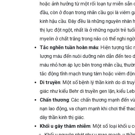
hoặc ảnh hưởng từ một rối loạn tự miễn sẵn c
đầu, còn ở đoạn trong nhãn cầu gọi là viêm ga
kinh hậu cầu. Đây đều là những nguyên nhân h
thị lực đột ngột, nhất là ở những người trẻ tuổ
myelin ở chất trắng trong não có thể nghi ngờ 
Tắc nghẽn tuần hoàn máu
: Hiện tượng tắc
lượng máu đến nuôi dưỡng nên dẫn đến teo dâ
máu nhỏ hơn áp lực bên trong nhãn cầu, thườ
tắc động tĩnh mạch trung tâm hoặc viêm độ
Di truyền
: Một số bệnh lý thần kinh do di tru
giác như kiểu Behr di truyền gen lặn, kiểu Le
Chấn thương
: Các chấn thương mạnh đến vùng
nạn lao động, va chạm mạnh khi chơi thể thao.
dây thần kinh thị giác.
Khối u gây thâm nhiễm
: Một số loại khối u 
Khối u nguyên phát như u mao mạch, u thần k