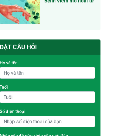
Bệnh Viêm mô hoại tử
ĐẶT CÂU HỎI
Họ và tên
Tuổi
Số điện thoại
Nhập vấn đề sức khỏe cần giải đáp