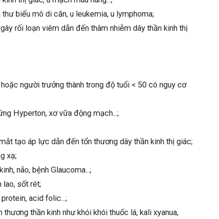
g thư biểu mô di căn, u leukemia, u lymphoma;
gây rối loạn viêm dẫn đến thâm nhiễm dây thần kinh thị
n hoặc người trưởng thành trong độ tuổi < 50 có nguy cơ
ứng Hyperton, xơ vữa động mạch...;
 mắt tạo áp lực dẫn đến tổn thương dây thần kinh thị giác;
g xạ;
inh, não, bệnh Glaucoma...;
lao, sốt rét;
otein, acid folic...;
 thương thần kinh như khói khói thuốc lá, kali xyanua,