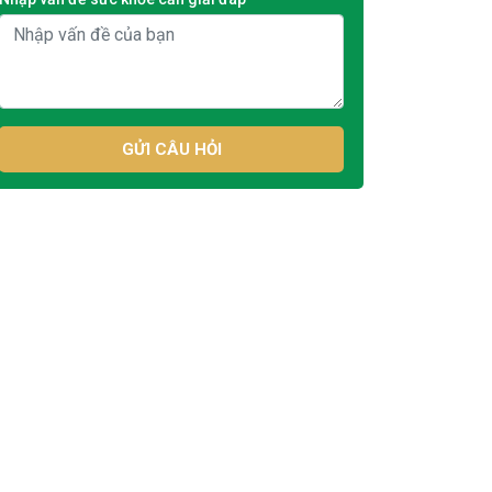
GỬI CÂU HỎI