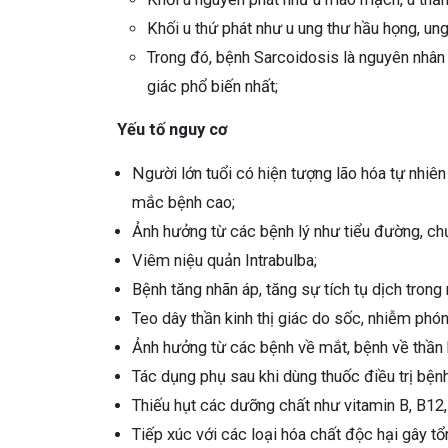
Khối u thứ phát như u ung thư hầu họng, un
Trong đó, bệnh Sarcoidosis là nguyên nhân 
giác phổ biến nhất;
Yếu tố nguy cơ
Người lớn tuổi có hiện tượng lão hóa tự nhiê
mắc bệnh cao;
Ảnh hưởng từ các bệnh lý như tiểu đường, ch
Viêm niệu quản Intrabulba;
Bệnh tăng nhãn áp, tăng sự tích tụ dịch trong
Teo dây thần kinh thị giác do sốc, nhiễm phón
Ảnh hưởng từ các bệnh về mắt, bệnh về thần k
Tác dụng phụ sau khi dùng thuốc điều trị bệnh 
Thiếu hụt các dưỡng chất như vitamin B, B12, pr
Tiếp xúc với các loại hóa chất độc hại gây tổn