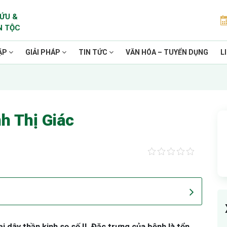
ỨU &
N TỘC
ẶP
GIẢI PHÁP
TIN TỨC
VĂN HÓA – TUYỂN DỤNG
L
h Thị Giác
ại dây thần kinh sọ số II. Đặc trưng của bệnh là tổn