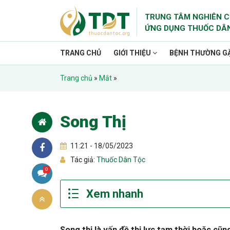
TRUNG TÂM NGHIÊN C
ỨNG DỤNG THUỐC DÂ
TRANG CHỦ
GIỚI THIỆU
BỆNH THƯỜNG G
Trang chủ
»
Mắt
»
Song Thị
11:21 - 18/05/2023
Tác giả:
Thuốc Dân Tộc
0
Song thị là vấn đề thị lực tạm thời hoặc cũn