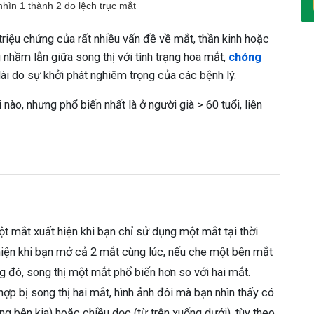
nhìn 1 thành 2 do lệch trục mắt
 triệu chứng của rất nhiều vấn đề về mắt, thần kinh hoặc
nhầm lẫn giữa song thị với tình trạng hoa mắt,
chóng
dài do sự khởi phát nghiêm trọng của các bệnh lý.
 nào, nhưng phổ biến nhất là ở người già > 60 tuổi, liên
ột mắt xuất hiện khi bạn chỉ sử dụng một mắt tại thời
 hiện khi bạn mở cả 2 mắt cùng lúc, nếu che một bên mắt
ng đó, song thị một mắt phổ biến hơn so với hai mắt.
hợp bị song thị hai mắt, hình ảnh đôi mà bạn nhìn thấy có
ng bên kia) hoặc chiều dọc (từ trên xuống dưới), tùy theo