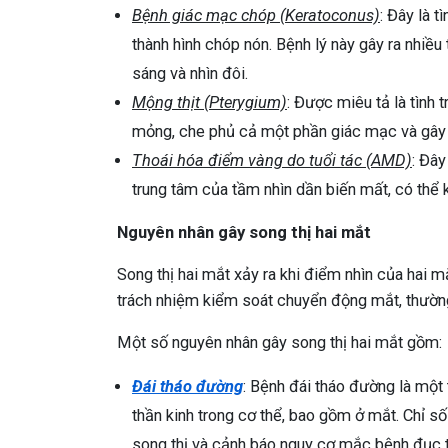
Bệnh giác mạc chóp (Keratoconus)
: Đây là 
thành hình chóp nón. Bệnh lý này gây ra nhiều
sáng và nhìn đôi.
Mộng thịt (Pterygium)
: Được miêu tả là tình
mỏng, che phủ cả một phần giác mạc và gây r
Thoái hóa điểm vàng do tuổi tác (AMD)
: Đâ
trung tâm của tầm nhìn dần biến mất, có thể 
Nguyên nhân gây song thị hai mắt
Song thị hai mắt xảy ra khi điểm nhìn của hai m
trách nhiệm kiểm soát chuyển động mắt, thường
Một số nguyên nhân gây song thị hai mắt gồm:
Đái tháo đường
: Bệnh đái tháo đường là một
thần kinh trong cơ thể, bao gồm ở mắt. Chỉ s
song thị và cảnh báo nguy cơ mắc bệnh đục th