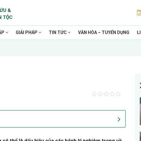
ỨU &
N TỘC
ẶP
GIẢI PHÁP
TIN TỨC
VĂN HÓA – TUYỂN DỤNG
L
g có thể là dấu hiệu của các bệnh lý nghiêm trọng về