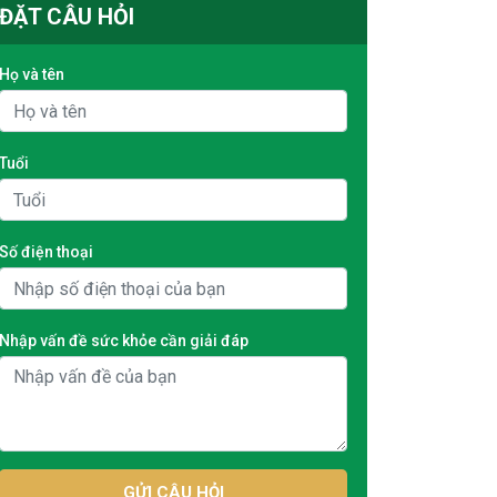
ĐẶT CÂU HỎI
Họ và tên
Tuổi
Số điện thoại
Nhập vấn đề sức khỏe cần giải đáp
GỬI CÂU HỎI