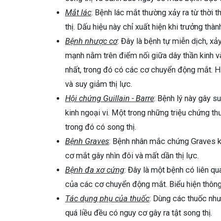
Mắt lác
: Bệnh lác mắt thường xảy ra từ thời
thị. Dấu hiệu này chỉ xuất hiện khi trưởng thà
Bệnh nhược cơ
: Đây là bệnh tự miễn dịch, xả
mạnh nằm trên điểm nối giữa dây thần kinh và
nhất, trong đó có các cơ chuyển động mắt. Hậ
và suy giảm thị lực.
Hội chứng Guillain - Barre
: Bệnh lý này gây s
kinh ngoại vi. Một trong những triệu chứng t
trong đó có song thị.
Bệnh Graves
: Bệnh nhân mắc chứng Graves khi
cơ mắt gây nhìn đôi và mất dần thị lực.
Bệnh đa xơ cứng
: Đây là một bệnh có liên q
của các cơ chuyển động mắt. Biểu hiện thông 
Tác dụng phụ của thuốc
: Dùng các thuốc như
quá liều đều có nguy cơ gây ra tật song thị.