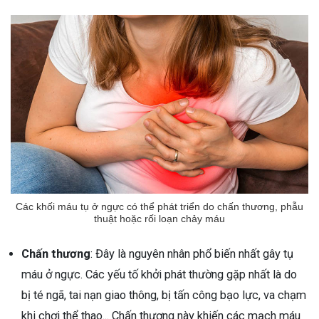
ng sau sinh là tình trạng viêm da
tính phổ biến, khiến đôi bàn tay,
chân của chị em trở nên khô...
Các khối máu tụ ở ngực có thể phát triển do chấn thương, phẫu
thuật hoặc rối loạn chảy máu
Chấn thương
: Đây là nguyên nhân phổ biến nhất gây tụ
máu ở ngực. Các yếu tố khởi phát thường gặp nhất là do
bị té ngã, tai nạn giao thông, bị tấn công bạo lực, va chạm
khi chơi thể thao... Chấn thương này khiến các mạch máu