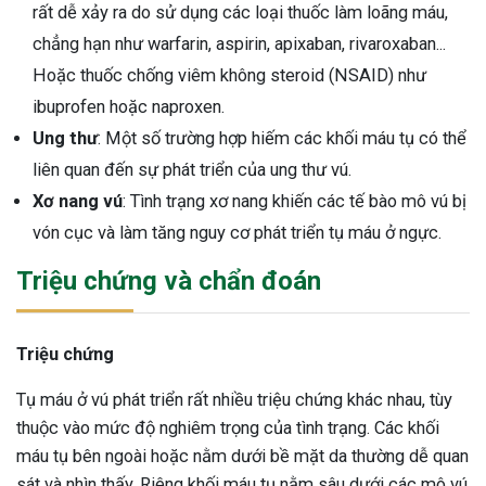
rất dễ xảy ra do sử dụng các loại thuốc làm loãng máu,
chẳng hạn như warfarin, aspirin, apixaban, rivaroxaban...
Hoặc thuốc chống viêm không steroid (NSAID) như
ibuprofen hoặc naproxen.
Ung thư
: Một số trường hợp hiếm các khối máu tụ có thể
liên quan đến sự phát triển của ung thư vú.
Xơ nang vú
: Tình trạng xơ nang khiến các tế bào mô vú bị
vón cục và làm tăng nguy cơ phát triển tụ máu ở ngực.
Triệu chứng và chẩn đoán
Triệu chứng
Tụ máu ở vú phát triển rất nhiều triệu chứng khác nhau, tùy
thuộc vào mức độ nghiêm trọng của tình trạng. Các khối
máu tụ bên ngoài hoặc nằm dưới bề mặt da thường dễ quan
sát và nhìn thấy. Riêng khối máu tụ nằm sâu dưới các mô vú