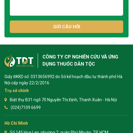
GỬI CÂU HỎI
CÔNG TY CP NGHIÊN CỨU VÀ ỨNG
DỤNG THUỐC DÂN TỘC
Giấy ĐKKD số: 0313656992 do Sở kế hoạch đầu tư thành phố Hà
Nội cấp ngày 22/2/2016
Trụ sở chính
Biệt thự B31 ngõ 70 Nguyễn Thị Định, Thanh Xuân - Hà Nội
(024)7109 6699
Hồ Chí Minh
Số 145 Hoa Lan, phường 2, quận Phú Nhuận, TP. HCM