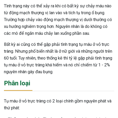
Tình trạng này có thể xảy ra khi có bất kỳ sự chảy máu nào
từ động mạch thượng vị lan vào và tích tụ trong ổ bụng.
Trường hợp chảy vào động mạch thượng vị dưới thường có
xu hướng nghiêm trọng hơn. Nguyên nhân là do không có
các mô để ngăn máu chảy lan xuống phần sau.
Bất kỳ ai cũng có thể gặp phải tình trạng tụ máu ở vỏ trực
tràng. Nhưng phổ biến nhất là ở nữ giới và những người trên
60 tuổi. Tuy nhiên, theo thống kê thì tỷ lệ gặp phải tình trạng
tụ máu ở vỏ trực tràng khá hiếm và nó chỉ chiếm từ 1 - 2%
nguyên nhân gây đau bụng.
Phân loại
Tụ máu ở vỏ trực tràng có 2 loại chính gồm nguyên phát và
thứ phát:
ừng Sau Sinh Có Tự Khỏi
ng? Thông Tin Cần Biết