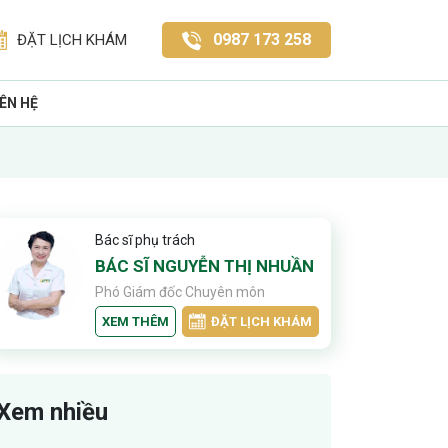
0987 173 258
ĐẶT LỊCH KHÁM
IÊN HỆ
Bác sĩ phụ trách
BÁC SĨ NGUYỄN THỊ NHUẦN
Phó Giám đốc Chuyên môn
XEM THÊM
ĐẶT LỊCH KHÁM
Xem nhiều