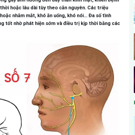
thời hoặc lâu dài tùy theo căn nguyên. Các triệu
oặc nhắm mắt, khó ăn uống, khó nói... Đa số tình
ợng tốt nhờ phát hiện sớm và điều trị kịp thời bằng các