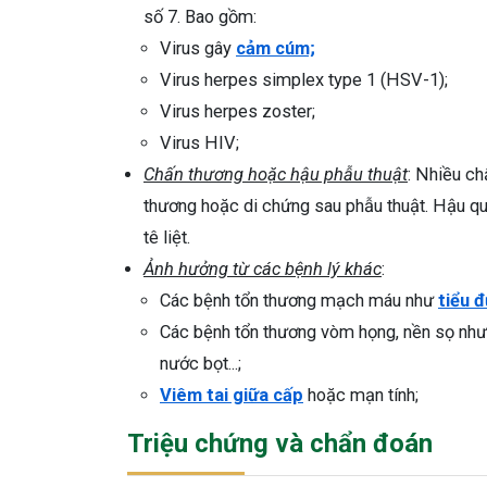
số 7. Bao gồm:
Virus gây
cảm cúm;
Virus herpes simplex type 1 (HSV-1);
Virus herpes zoster;
Virus HIV;
Chấn thương hoặc hậu phẫu thuật
: Nhiều ch
thương hoặc di chứng sau phẫu thuật. Hậu quả
tê liệt.
Ảnh hưởng từ các bệnh lý khác
:
Các bệnh tổn thương mạch máu như
tiểu 
Các bệnh tổn thương vòm họng, nền sọ như t
nước bọt...;
Viêm tai giữa cấp
hoặc mạn tính;
Triệu chứng và chẩn đoán