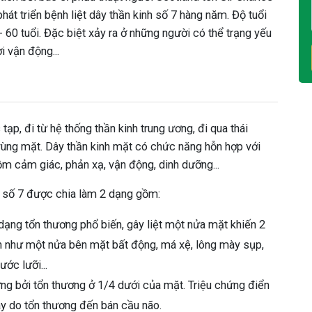
át triển bệnh liệt dây thần kinh số 7 hàng năm. Độ tuổi
60 tuổi. Đặc biệt xảy ra ở những người có thể trạng yếu
i vận động...
 tạp, đi từ hệ thống thần kinh trung ương, đi qua thái
vùng mặt. Dây thần kinh mặt có chức năng hỗn hợp với
m cảm giác, phản xạ, vận động, dinh dưỡng...
h số 7 được chia làm 2 dạng gồm:
 dạng tổn thương phổ biến, gây liệt một nửa mặt khiến 2
n như một nửa bên mặt bất động, má xệ, lông mày sụp,
rước lưỡi...
ưng bởi tổn thương ở 1/4 dưới của mặt. Triệu chứng điển
ày do tổn thương đến bán cầu não.