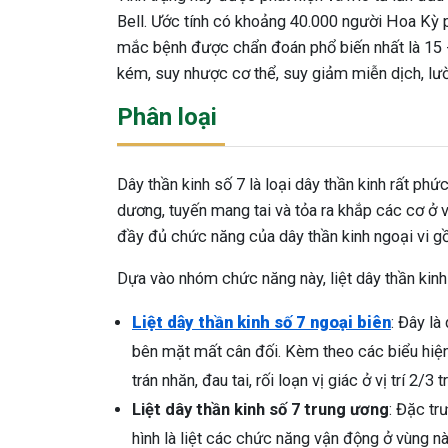
Bell. Ước tính có khoảng 40.000 người Hoa Kỳ ph
mắc bệnh được chẩn đoán phổ biến nhất là 15 - 
kém, suy nhược cơ thể, suy giảm miễn dịch, lườ
Phân loại
Dây thần kinh số 7 là loại dây thần kinh rất phức
dương, tuyến mang tai và tỏa ra khắp các cơ ở 
đầy đủ chức năng của dây thần kinh ngoại vi gồ
Dựa vào nhóm chức năng này, liệt dây thần kin
Liệt dây thần kinh số 7 ngoại biên
: Đây là
bên mặt mất cân đối. Kèm theo các biểu hiệ
trán nhăn, đau tai, rối loạn vị giác ở vị trí 2/3 t
Liệt dây thần kinh số 7 trung ương
: Đặc tr
hình là liệt các chức năng vận động ở vùng n