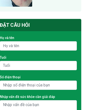
ĐẶT CÂU HỎI
Họ và tên
Tuổi
Số điện thoại
Nhập vấn đề sức khỏe cần giải đáp