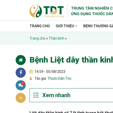
TRUNG TÂM NGHIÊN C
ỨNG DỤNG THUỐC DÂ
TRANG CHỦ
GIỚI THIỆU
BỆNH THƯỜNG G
Trang chủ
»
Thần kinh
»
Bệnh Liệt dây thần kin
14:59 - 05/08/2023
Tác giả:
Thuốc Dân Tộc
0
Liệt dây thần kinh số 7 là tình trạng bất t