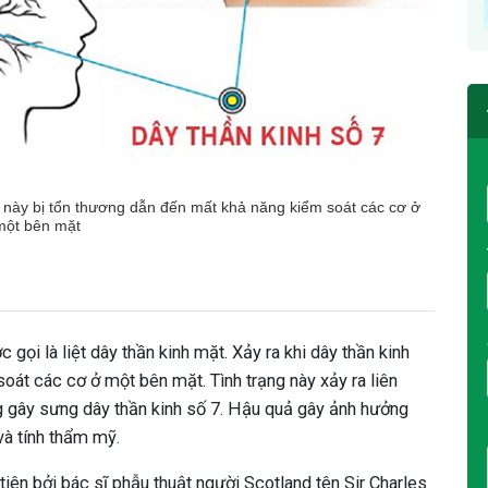
nh này bị tổn thương dẫn đến mất khả năng kiểm soát các cơ ở
một bên mặt
 gọi là liệt dây thần kinh mặt. Xảy ra khi dây thần kinh
át các cơ ở một bên mặt. Tình trạng này xảy ra liên
g gây sưng dây thần kinh số 7. Hậu quả gây ảnh hưởng
và tính thẩm mỹ.
tiên bởi bác sĩ phẫu thuật người Scotland tên Sir Charles