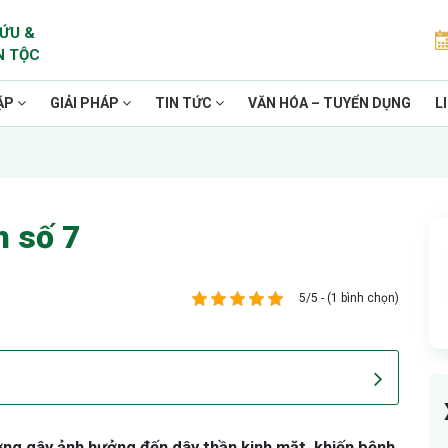
ỨU &
N TỘC
ẶP
GIẢI PHÁP
TIN TỨC
VĂN HÓA – TUYỂN DỤNG
L
h số 7
5/5 - (1 bình chọn)
hường gây ảnh hưởng đến dây thần kinh mặt, khiến bệnh