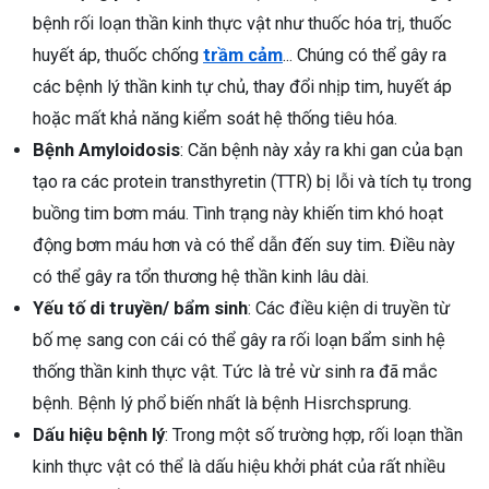
bệnh rối loạn thần kinh thực vật như thuốc hóa trị, thuốc
huyết áp, thuốc chống
trầm cảm
... Chúng có thể gây ra
các bệnh lý thần kinh tự chủ, thay đổi nhịp tim, huyết áp
hoặc mất khả năng kiểm soát hệ thống tiêu hóa.
Bệnh Amyloidosis
: Căn bệnh này xảy ra khi gan của bạn
tạo ra các protein transthyretin (TTR) bị lỗi và tích tụ trong
buồng tim bơm máu. Tình trạng này khiến tim khó hoạt
động bơm máu hơn và có thể dẫn đến suy tim. Điều này
có thể gây ra tổn thương hệ thần kinh lâu dài.
Yếu tố di truyền/ bẩm sinh
: Các điều kiện di truyền từ
bố mẹ sang con cái có thể gây ra rối loạn bẩm sinh hệ
thống thần kinh thực vật. Tức là trẻ vừ sinh ra đã mắc
bệnh. Bệnh lý phổ biến nhất là bệnh Hisrchsprung.
Dấu hiệu bệnh lý
: Trong một số trường hợp, rối loạn thần
kinh thực vật có thể là dấu hiệu khởi phát của rất nhiều