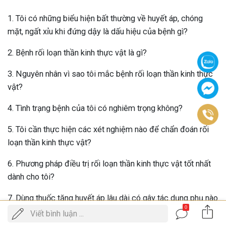
1. Tôi có những biểu hiện bất thường về huyết áp, chóng
mặt, ngất xỉu khi đứng dậy là dấu hiệu của bệnh gì?
2. Bệnh rối loạn thần kinh thực vật là gì?
3. Nguyên nhân vì sao tôi mắc bệnh rối loạn thần kinh thực
vật?
4. Tình trạng bệnh của tôi có nghiêm trọng không?
5. Tôi cần thực hiện các xét nghiệm nào để chẩn đoán rối
loạn thần kinh thực vật?
6. Phương pháp điều trị rối loạn thần kinh thực vật tốt nhất
dành cho tôi?
7. Dùng thuốc tăng huyết áp lâu dài có gây tác dụng phụ nào
0
không?
Gọi
Viết bình luận ...
ĐẶT LỊCH KHÁM
điện