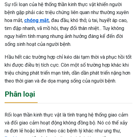
Sự rối loạn của hệ thống thần kinh thực vật khiến người
ng sau sinh là tình trạng viêm da
bệnh gặp phải các triệu chứng liên quan như thường xuyên
tính phổ biến, khiến đôi bàn tay,
hoa mắt,
chóng mặt
, đau đầu, khó thở, ù tai, huyết áp cao,
chân của chị em trở nên khô...
tim đập nhanh, vã mồ hôi, thay đổi thân nhiệt... Tuy không
nguy hiểm tính mạng nhưng ảnh hưởng đáng kể đến đời
sống sinh hoạt của người bệnh.
Hầu hết các trường hợp chỉ kéo dài tạm thời và phục hồi tốt
khi được điều trị tích cực. Còn một số trường hợp khác khi
triệu chứng phát triển mạn tính, dần dần phát triển nặng hơn
theo thời gian và đe dọa mạng sống của người bệnh.
Phân loại
Rối loạn thần kinh thực vật là tình trạng hệ thống giao cảm
và đối giao cảm hoạt động không đồng bộ. Nó có thể xảy
ra đơn lẻ hoặc kèm theo các bệnh lý khác như ung thư,