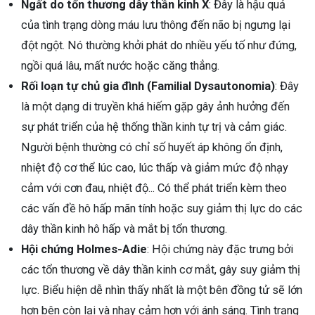
Ngất do tổn thương dây thần kinh X
: Đây là hậu quả
của tình trạng dòng máu lưu thông đến não bị ngưng lại
đột ngột. Nó thường khởi phát do nhiều yếu tố như đứng,
ngồi quá lâu, mất nước hoặc căng thẳng.
Rối loạn tự chủ gia đình (Familial Dysautonomia)
: Đây
là một dạng di truyền khá hiếm gặp gây ảnh hưởng đến
sự phát triển của hệ thống thần kinh tự trị và cảm giác.
Người bệnh thường có chỉ số huyết áp không ổn định,
nhiệt độ cơ thể lúc cao, lúc thấp và giảm mức độ nhạy
cảm với cơn đau, nhiệt độ... Có thể phát triển kèm theo
các vấn đề hô hấp mãn tính hoặc suy giảm thị lực do các
dây thần kinh hô hấp và mắt bị tổn thương.
Hội chứng Holmes-Adie
: Hội chứng này đặc trưng bởi
các tổn thương về dây thần kinh cơ mắt, gây suy giảm thị
lực. Biểu hiện dễ nhìn thấy nhất là một bên đồng tử sẽ lớn
hơn bên còn lại và nhạy cảm hơn với ánh sáng. Tình trạng