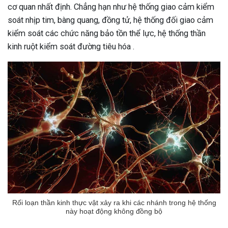
cơ quan nhất định. Chẳng hạn như hệ thống giao cảm kiểm
soát nhịp tim, bàng quang, đồng tử, hệ thống đối giao cảm
kiểm soát các chức năng bảo tồn thể lực, hệ thống thần
kinh ruột kiểm soát đường tiêu hóa .
Rối loạn thần kinh thực vật xảy ra khi các nhánh trong hệ thống
ừng Sau Sinh Có Tự Khỏi
này hoạt động không đồng bộ
ng? Thông Tin Cần Biết