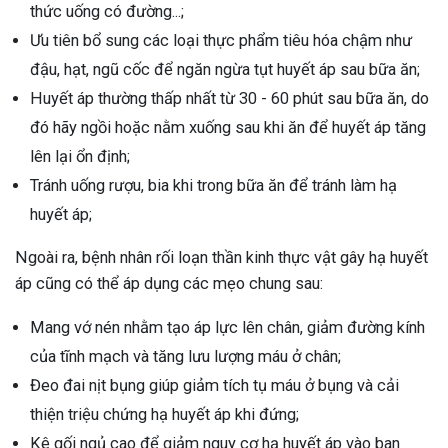
thức uống có đường...;
Ưu tiên bổ sung các loại thực phẩm tiêu hóa chậm như
đậu, hạt, ngũ cốc để ngăn ngừa tụt huyết áp sau bữa ăn;
Huyết áp thường thấp nhất từ 30 - 60 phút sau bữa ăn, do
đó hãy ngồi hoặc nằm xuống sau khi ăn để huyết áp tăng
lên lại ổn định;
Tránh uống rượu, bia khi trong bữa ăn để tránh làm hạ
huyết áp;
Ngoài ra, bệnh nhân rối loạn thần kinh thực vật gây hạ huyết
áp cũng có thể áp dụng các mẹo chung sau:
Mang vớ nén nhằm tạo áp lực lên chân, giảm đường kính
của tĩnh mạch và tăng lưu lượng máu ở chân;
Đeo đai nịt bụng giúp giảm tích tụ máu ở bụng và cải
thiện triệu chứng hạ huyết áp khi đứng;
Kê gối ngủ cao để giảm nguy cơ hạ huyết áp vào ban