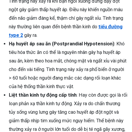
Tình trạng này xảy ra khi bạn ngồi xuống đứng dậy đột
ngột gây giảm thấp huyết áp. Điều này khiến nguồn máu
đến não giảm đáng kể, thậm chí gây ngất xỉu. Tình trạng
này thường liên quan đến bệnh thần kinh do
tiểu đường
type 2
gây ra.
Hạ huyết áp sau ăn (Postprandial Hypotension)
: Khó
tiêu hóa thức ăn có thể là nguyên nhân gây hạ huyết áp
sau ăn, kèm theo hoa mắt, chóng mặt và ngất xỉu vài phút
cho đến vài tiếng. Tình trạng này xảy ra phổ biến ở người
> 60 tuổi hoặc người đang mắc các dạng rối loạn khác
của hệ thống thần kinh thực vật.
Liệt thần kinh tự động cấp tính
: Hay còn được gọi là rối
loạn phản xạ thần kinh tự động. Xảy ra do chấn thương
tủy sống vùng lưng gây tăng cao huyết áp đột ngột và
giảm thấp nhịp tim xuống mức nguy hiểm. Thể bệnh này
thường xảy ra ở người lớn tuổi do dễ bị té ngã gãy xương,