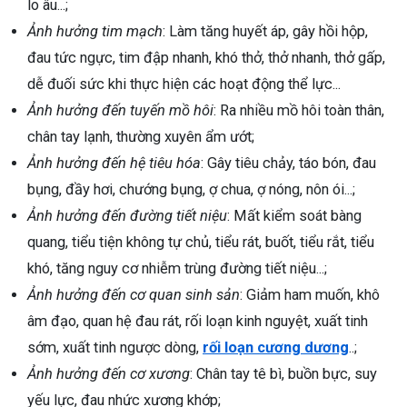
lo âu...;
Ảnh hưởng tim mạch
: Làm tăng huyết áp, gây hồi hộp,
đau tức ngực, tim đập nhanh, khó thở, thở nhanh, thở gấp,
dễ đuối sức khi thực hiện các hoạt động thể lực...
Ảnh hưởng đến tuyến mồ hôi
: Ra nhiều mồ hôi toàn thân,
chân tay lạnh, thường xuyên ẩm ướt;
Ảnh hưởng đến hệ tiêu hóa
: Gây tiêu chảy, táo bón, đau
bụng, đầy hơi, chướng bụng, ợ chua, ợ nóng, nôn ói...;
Ảnh hưởng đến đường tiết niệu
: Mất kiểm soát bàng
quang, tiểu tiện không tự chủ, tiểu rát, buốt, tiểu rắt, tiểu
khó, tăng nguy cơ nhiễm trùng đường tiết niệu...;
Ảnh hưởng đến cơ quan sinh sản
: Giảm ham muốn, khô
âm đạo, quan hệ đau rát, rối loạn kinh nguyệt, xuất tinh
sớm, xuất tinh ngược dòng,
rối loạn cương dương
..;
Ảnh hưởng đến cơ xương
: Chân tay tê bì, buồn bực, suy
yếu lực, đau nhức xương khớp;