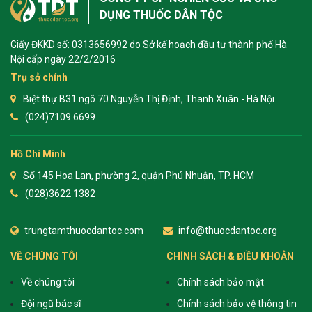
DỤNG THUỐC DÂN TỘC
Giấy ĐKKD số: 0313656992 do Sở kế hoạch đầu tư thành phố Hà
Nội cấp ngày 22/2/2016
Trụ sở chính
Biệt thự B31 ngõ 70 Nguyễn Thị Định, Thanh Xuân - Hà Nội
(024)7109 6699
Hồ Chí Minh
Số 145 Hoa Lan, phường 2, quận Phú Nhuận, TP. HCM
(028)3622 1382
trungtamthuocdantoc.com
info@thuocdantoc.org
VỀ CHÚNG TÔI
CHÍNH SÁCH & ĐIỀU KHOẢN
Về chúng tôi
Chính sách bảo mật
Đội ngũ bác sĩ
Chính sách bảo vệ thông tin