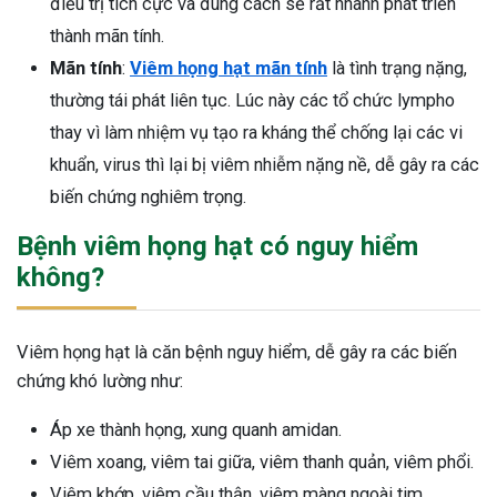
điều trị tích cực và đúng cách sẽ rất nhanh phát triển
thành mãn tính.
Mãn tính
:
Viêm họng hạt mãn tính
là tình trạng nặng,
thường tái phát liên tục. Lúc này các tổ chức lympho
thay vì làm nhiệm vụ tạo ra kháng thể chống lại các vi
khuẩn, virus thì lại bị viêm nhiễm nặng nề, dễ gây ra các
biến chứng nghiêm trọng.
Bệnh viêm họng hạt có nguy hiểm
không?
Viêm họng hạt là căn bệnh nguy hiểm, dễ gây ra các biến
chứng khó lường như:
Áp xe thành họng, xung quanh amidan.
Viêm xoang, viêm tai giữa, viêm thanh quản, viêm phổi.
Viêm khớp, viêm cầu thận, viêm màng ngoài tim…