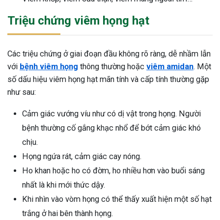
Triệu chứng viêm họng hạt
Các triệu chứng ở giai đoạn đầu không rõ ràng, dễ nhầm lẫn
với
bệnh viêm họng
thông thường hoặc
viêm amidan
. Một
số dấu hiệu viêm họng hạt mãn tính và cấp tính thường gặp
như sau:
Cảm giác vướng víu như có dị vật trong họng. Người
bệnh thường cố gắng khạc nhổ để bớt cảm giác khó
chịu.
Họng ngứa rát, cảm giác cay nóng.
Ho khan hoặc ho có đờm, ho nhiều hơn vào buổi sáng
nhất là khi mới thức dậy.
Khi nhìn vào vòm họng có thể thấy xuất hiện một số hạt
ừng Sau Sinh Có Tự Khỏi
trắng ở hai bên thành họng.
ng? Thông Tin Cần Biết