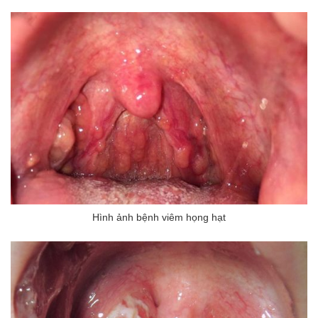
ng sau sinh là tình trạng viêm da
tính phổ biến, khiến đôi bàn tay,
chân của chị em trở nên khô...
Hình ảnh bệnh viêm họng hạt