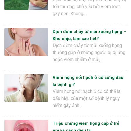
tổn thương, chủ yếu bởi viêm loét
gây nên. Không…
Dịch đờm chảy từ mũi xuống họng –
Khó chịu, làm sao hết?
Dịch đờm chảy từ mũi xuống họng
thường gặp ở những người bị dị ứng
hoặc viêm nhiễm ở mũi,…
Viêm họng nổi hạch ở cổ sưng đau
là bệnh gì?
Viêm họng nổi hạch ở cổ có thể là
dấu hiệu của một số bệnh lý nguy
hiểm gây ảnh…
Triệu chứng viêm họng cấp ở trẻ
em và cách điều trị