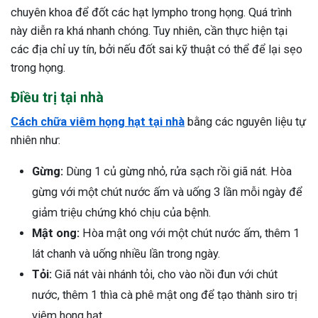
chuyên khoa để đốt các hạt lympho trong họng. Quá trình
này diễn ra khá nhanh chóng. Tuy nhiên, cần thực hiện tại
các địa chỉ uy tín, bởi nếu đốt sai kỹ thuật có thể để lại sẹo
trong họng.
Điều trị tại nhà
Cách chữa viêm họng hạt tại nhà
bằng các nguyên liệu tự
nhiên như:
Gừng:
Dùng 1 củ gừng nhỏ, rửa sạch rồi giã nát. Hòa
gừng với một chút nước ấm và uống 3 lần mỗi ngày để
giảm triệu chứng khó chịu của bệnh.
Mật ong:
Hòa mật ong với một chút nước ấm, thêm 1
lát chanh và uống nhiều lần trong ngày.
Tỏi:
Giã nát vài nhánh tỏi, cho vào nồi đun với chút
nước, thêm 1 thìa cà phê mật ong để tạo thành siro trị
viêm họng hạt.