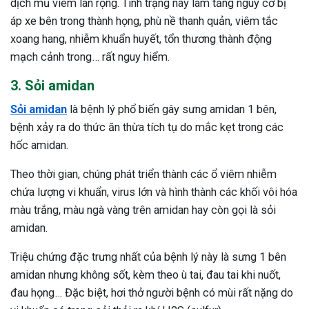
dịch mủ viêm lan rộng. Tình trạng này làm tăng nguy cơ bị
áp xe bên trong thành họng, phù nề thanh quản, viêm tắc
xoang hang, nhiễm khuẩn huyết, tổn thương thành động
mạch cảnh trong… rất nguy hiểm.
3. Sỏi amidan
Sỏi amidan
là bệnh lý phổ biến gây sưng amidan 1 bên,
bệnh xảy ra do thức ăn thừa tích tụ do mắc kẹt trong các
hốc amidan.
Theo thời gian, chúng phát triển thành các ổ viêm nhiễm
chứa lượng vi khuẩn, virus lớn và hình thành các khối vôi hóa
màu trắng, màu ngà vàng trên amidan hay còn gọi là sỏi
amidan.
Triệu chứng đặc trưng nhất của bệnh lý này là sưng 1 bên
amidan nhưng không sốt, kèm theo ù tai, đau tai khi nuốt,
đau họng… Đặc biệt, hơi thở người bệnh có mùi rất nặng do