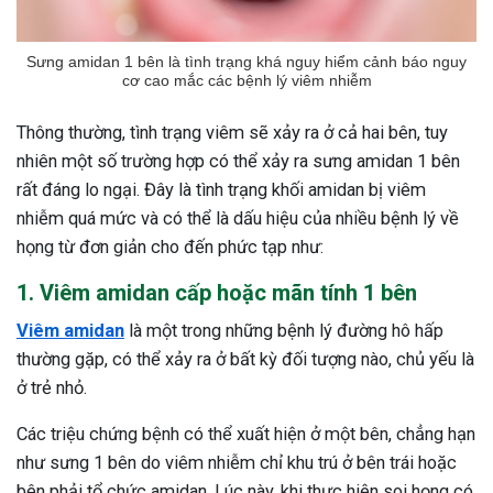
Sưng amidan 1 bên là tình trạng khá nguy hiểm cảnh báo nguy
cơ cao mắc các bệnh lý viêm nhiễm
Thông thường, tình trạng viêm sẽ xảy ra ở cả hai bên, tuy
nhiên một số trường hợp có thể xảy ra sưng amidan 1 bên
rất đáng lo ngại. Đây là tình trạng khối amidan bị viêm
nhiễm quá mức và có thể là dấu hiệu của nhiều bệnh lý về
họng từ đơn giản cho đến phức tạp như:
1. Viêm amidan cấp hoặc mãn tính 1 bên
Viêm amidan
là một trong những bệnh lý đường hô hấp
thường gặp, có thể xảy ra ở bất kỳ đối tượng nào, chủ yếu là
ở trẻ nhỏ.
Các triệu chứng bệnh có thể xuất hiện ở một bên, chẳng hạn
ừng Sau Sinh Có Tự Khỏi
như sưng 1 bên do viêm nhiễm chỉ khu trú ở bên trái hoặc
ng? Thông Tin Cần Biết
bên phải tổ chức amidan. Lúc này, khi thực hiện soi họng có