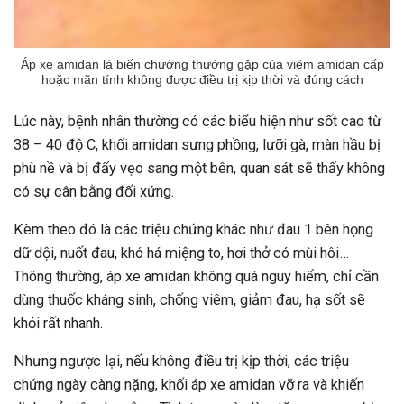
Áp xe amidan là biến chướng thường gặp của viêm amidan cấp
hoặc mãn tính không được điều trị kịp thời và đúng cách
Lúc này, bệnh nhân thường có các biểu hiện như sốt cao từ
38 – 40 độ C, khối amidan sưng phồng, lưỡi gà, màn hầu bị
phù nề và bị đẩy vẹo sang một bên, quan sát sẽ thấy không
có sự cân bằng đối xứng.
Kèm theo đó là các triệu chứng khác như đau 1 bên họng
dữ dội, nuốt đau, khó há miệng to, hơi thở có mùi hôi…
Thông thường, áp xe amidan không quá nguy hiểm, chỉ cần
dùng thuốc kháng sinh, chống viêm, giảm đau, hạ sốt sẽ
khỏi rất nhanh.
Nhưng ngược lại, nếu không điều trị kịp thời, các triệu
chứng ngày càng nặng, khối áp xe amidan vỡ ra và khiến