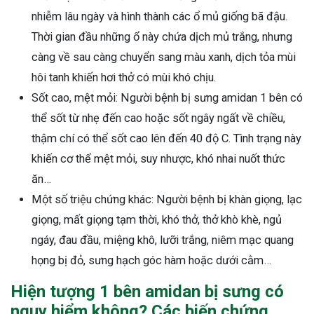
nhiễm lâu ngày và hình thành các ổ mủ giống bã đậu.
Thời gian đầu những ổ này chứa dịch mủ trắng, nhưng
càng về sau càng chuyển sang màu xanh, dịch tỏa mùi
hôi tanh khiến hơi thở có mùi khó chịu.
Sốt cao, mệt mỏi: Người bệnh bị sưng amidan 1 bên có
thể sốt từ nhẹ đến cao hoặc sốt ngây ngất về chiều,
thậm chí có thể sốt cao lên đến 40 độ C. Tình trạng này
khiến cơ thể mệt mỏi, suy nhược, khó nhai nuốt thức
ăn…
Một số triệu chứng khác: Người bệnh bị khàn giọng, lạc
giọng, mất giọng tạm thời, khó thở, thở khò khè, ngủ
ngáy, đau đầu, miệng khô, lưỡi trắng, niêm mạc quang
họng bị đỏ, sưng hạch góc hàm hoặc dưới cằm…
Hiện tượng 1 bên amidan bị sưng có
nguy hiểm không? Các biến chứng