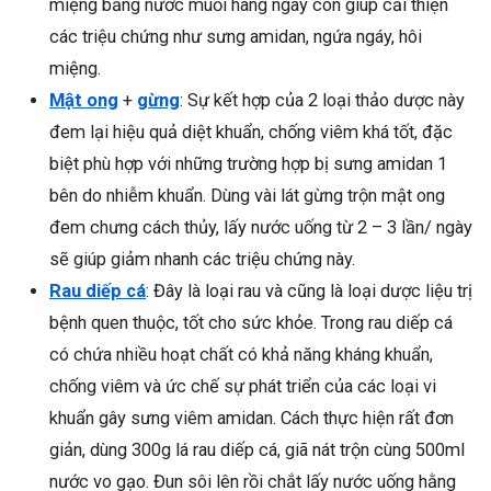
miệng bằng nước muối hàng ngày còn giúp cải thiện
các triệu chứng như sưng amidan, ngứa ngáy, hôi
miệng.
Mật ong
+
gừng
: Sự kết hợp của 2 loại thảo dược này
đem lại hiệu quả diệt khuẩn, chống viêm khá tốt, đặc
biệt phù hợp với những trường hợp bị sưng amidan 1
bên do nhiễm khuẩn. Dùng vài lát gừng trộn mật ong
đem chưng cách thủy, lấy nước uống từ 2 – 3 lần/ ngày
sẽ giúp giảm nhanh các triệu chứng này.
Rau diếp cá
: Đây là loại rau và cũng là loại dược liệu trị
bệnh quen thuộc, tốt cho sức khỏe. Trong rau diếp cá
có chứa nhiều hoạt chất có khả năng kháng khuẩn,
chống viêm và ức chế sự phát triển của các loại vi
khuẩn gây sưng viêm amidan. Cách thực hiện rất đơn
giản, dùng 300g lá rau diếp cá, giã nát trộn cùng 500ml
nước vo gạo. Đun sôi lên rồi chắt lấy nước uống hằng