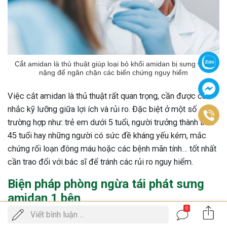
Cắt amidan là thủ thuật giúp loại bỏ khối amidan bị sưng viêm
nặng để ngăn chặn các biến chứng nguy hiểm
Việc cắt amidan là thủ thuật rất quan trọng, cần được cân
nhắc kỹ lưỡng giữa lợi ích và rủi ro. Đặc biệt ở một số
trường hợp như: trẻ em dưới 5 tuổi, người trưởng thành trên
45 tuổi hay những người có sức đề kháng yếu kém, mắc
chứng rối loạn đông máu hoặc các bệnh mãn tính… tốt nhất
cần trao đổi với bác sĩ để tránh các rủi ro nguy hiểm.
Biện pháp phòng ngừa tái phát sưng
amidan 1 bên
0
Gọi
Viết bình luận ...
ĐẶT LỊCH KHÁM
điện