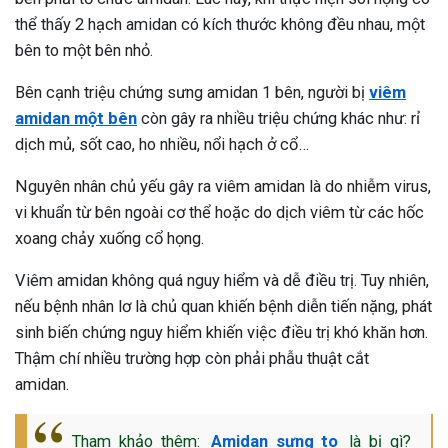
thể thấy 2 hạch amidan có kích thước không đều nhau, một
ng sau sinh là tình trạng viêm da
bên to một bên nhỏ.
tính phổ biến, khiến đôi bàn tay,
chân của chị em trở nên khô...
Bên cạnh triệu chứng sưng amidan 1 bên, người bị
viêm
amidan một bên
còn gây ra nhiều triệu chứng khác như: rỉ
dịch mủ, sốt cao, ho nhiều, nổi hạch ở cổ…
Nguyên nhân chủ yếu gây ra viêm amidan là do nhiễm virus,
vi khuẩn từ bên ngoài cơ thể hoặc do dịch viêm từ các hốc
xoang chảy xuống cổ họng.
Viêm amidan không quá nguy hiểm và dễ điều trị. Tuy nhiên,
nếu bệnh nhân lơ là chủ quan khiến bệnh diễn tiến nặng, phát
sinh biến chứng nguy hiểm khiến việc điều trị khó khăn hơn.
Thậm chí nhiều trường hợp còn phải phẫu thuật cắt
amidan.
Tham khảo thêm:
Amidan sưng to
là bị gì?