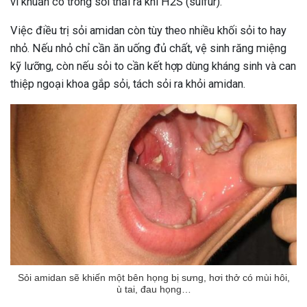
vi khuẩn có trong sỏi thải ra khí H2S (sulfur).
Việc điều trị sỏi amidan còn tùy theo nhiều khối sỏi to hay
nhỏ. Nếu nhỏ chỉ cần ăn uống đủ chất, vệ sinh răng miệng
kỹ lưỡng, còn nếu sỏi to cần kết hợp dùng kháng sinh và can
thiệp ngoại khoa gắp sỏi, tách sỏi ra khỏi amidan.
Sỏi amidan sẽ khiến một bên họng bị sưng, hơi thở có mùi hôi,
ù tai, đau họng…