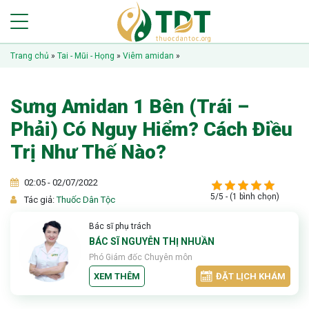
Trang chủ
»
Tai - Mũi - Họng
»
Viêm amidan
»
Sưng Amidan 1 Bên (Trái –
Phải) Có Nguy Hiểm? Cách Điều
Trị Như Thế Nào?
02:05 - 02/07/2022
5/5 - (1 bình chọn)
Tác giả:
Thuốc Dân Tộc
Bác sĩ phụ trách
BÁC SĨ NGUYỄN THỊ NHUẦN
Phó Giám đốc Chuyên môn
XEM THÊM
ĐẶT LỊCH KHÁM