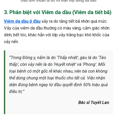
Gàu đơn thuần là do rối loạn lớp sừng da đầu
3. Phân biệt với Viêm da dầu (Viêm da tiết bã)
Viêm da dầu ở đầu
xảy ra do tăng tiết bã nhờn quá mức.
Vảy của viêm da dầu thường có màu vàng, cảm giác nhờn
dính, bết tóc, khác hẳn với lớp vảy trắng bạc khô khốc của
vảy nến.
“Trong Đông y, nấm là do ‘Thấp nhiệt’, gàu là do ‘Táo
thấp’, còn vảy nến là do ‘Huyết nhiệt’ và ‘Phong’. Mỗi
loại bệnh có một gốc rễ khác nhau, nên bà con không
thể dùng chung một loại thuốc cho tất cả. Việc nhận
diện đúng bệnh ngay từ đầu quyết định 50% hiệu quả
điều trị.”
Bác sĩ Tuyết Lan