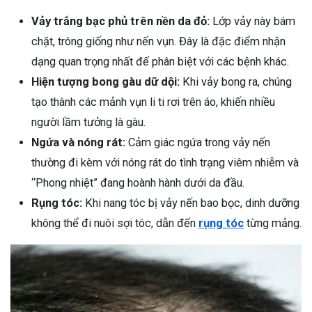
Vảy trắng bạc phủ trên nền da đỏ:
Lớp vảy này bám
chặt, trông giống như nến vụn. Đây là đặc điểm nhận
dạng quan trọng nhất để phân biệt với các bệnh khác.
Hiện tượng bong gàu dữ dội:
Khi vảy bong ra, chúng
tạo thành các mảnh vụn li ti rơi trên áo, khiến nhiều
người lầm tưởng là gàu.
Ngứa và nóng rát:
Cảm giác ngứa trong vảy nến
thường đi kèm với nóng rát do tình trạng viêm nhiễm và
“Phong nhiệt” đang hoành hành dưới da đầu.
Rụng tóc:
Khi nang tóc bị vảy nến bao bọc, dinh dưỡng
không thể đi nuôi sợi tóc, dẫn đến
rụng tóc
từng mảng.