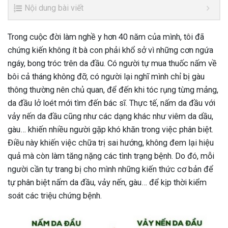
Nội dung bài viết
Trong cuộc đời làm nghề y hơn 40 năm của mình, tôi đã
chứng kiến không ít bà con phải khổ sở vì những cơn ngứa
ngáy, bong tróc trên da đầu. Có người tự mua thuốc nấm về
bôi cả tháng không đỡ, có người lại nghĩ mình chỉ bị gàu
thông thường nên chủ quan, để đến khi tóc rụng từng mảng,
da đầu lở loét mới tìm đến bác sĩ. Thực tế, nấm da đầu với
vảy nến da đầu cũng như các dạng khác như viêm da dầu,
gàu… khiến nhiều người gặp khó khăn trong việc phân biệt.
Điều này khiến việc chữa trị sai hướng, không đem lại hiệu
quả mà còn làm tăng nặng các tình trạng bệnh. Do đó, mỗi
người cần tự trang bị cho mình những kiến thức cơ bản để
tự phân biệt nấm da đầu, vảy nến, gàu… để kịp thời kiểm
soát các triệu chứng bệnh.