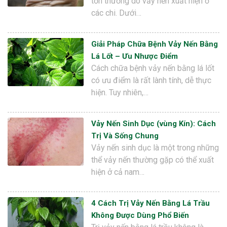
tổn thương do vảy nến xuất hiện ở
các chi. Dưới…
Giải Pháp Chữa Bệnh Vảy Nến Bằng
Lá Lốt – Ưu Nhược Điểm
Cách chữa bệnh vảy nến bằng lá lốt
có ưu điểm là rất lành tính, dễ thực
hiện. Tuy nhiên,…
Vảy Nến Sinh Dục (vùng Kín): Cách
Trị Và Sống Chung
Vảy nến sinh dục là một trong những
thể vảy nến thường gặp có thể xuất
hiện ở cả nam…
4 Cách Trị Vảy Nến Bằng Lá Trầu
Không Được Dùng Phổ Biến