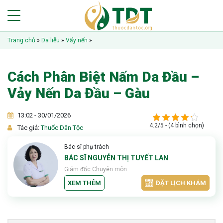
Trang chủ
»
Da liễu
»
Vẩy nến
»
Cách Phân Biệt Nấm Da Đầu –
Vảy Nến Da Đầu – Gàu
13:02 - 30/01/2026
4.2/5 - (4 bình chọn)
Tác giả:
Thuốc Dân Tộc
Bác sĩ phụ trách
BÁC SĨ NGUYỄN THỊ TUYẾT LAN
Giám đốc Chuyên môn
XEM THÊM
ĐẶT LỊCH KHÁM