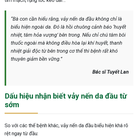
tim mạch, rụng tóc kéo dài…
ng sau sinh là tình trạng viêm da
tính phổ biến, khiến đôi bàn tay,
“Bà con cần hiểu rằng, vảy nến da đầu không chỉ là
chân của chị em trở nên khô...
biểu hiện ngoài da. Đó là hồi chuông cảnh báo ‘huyết
nhiệt, tâm hỏa vượng’ bên trong. Nếu chỉ chú tâm bôi
thuốc ngoài mà không điều hòa lại khí huyết, thanh
nhiệt giải độc từ bên trong cơ thể thì bệnh rất khó
thuyên giảm bền vững.”
Bác sĩ Tuyết Lan
Dấu hiệu nhận biết vảy nến da đầu từ
sớm
So với các thể bệnh khác, vảy nến da đầu biểu hiện khá rõ
rệt ngay từ đầu: