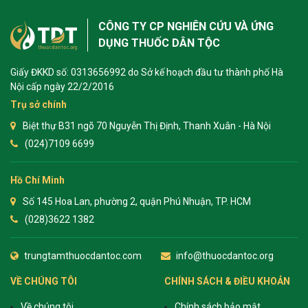
CÔNG TY CP NGHIÊN CỨU VÀ ỨNG
DỤNG THUỐC DÂN TỘC
Giấy ĐKKD số: 0313656992 do Sở kế hoạch đầu tư thành phố Hà
Nội cấp ngày 22/2/2016
Trụ sở chính
Biệt thự B31 ngõ 70 Nguyễn Thị Định, Thanh Xuân - Hà Nội
(024)7109 6699
Hồ Chí Minh
Số 145 Hoa Lan, phường 2, quận Phú Nhuận, TP. HCM
(028)3622 1382
trungtamthuocdantoc.com
info@thuocdantoc.org
VỀ CHÚNG TÔI
CHÍNH SÁCH & ĐIỀU KHOẢN
Về chúng tôi
Chính sách bảo mật