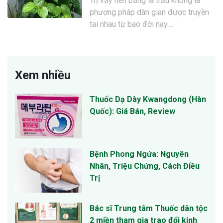
Trị vảy nến bằng lá trầu không là
phương pháp dân gian được truyền
tai nhau từ bao đời nay.…
Xem nhiều
Thuốc Dạ Dày Kwangdong (Hàn
Quốc): Giá Bán, Review
Bệnh Phong Ngứa: Nguyên
Nhân, Triệu Chứng, Cách Điều
Trị
Bác sĩ Trung tâm Thuốc dân tộc
2 miền tham gia trao đổi kinh