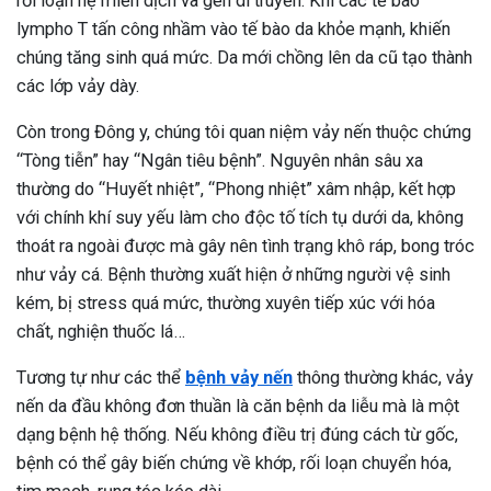
rối loạn hệ miễn dịch và gen di truyền. Khi các tế bào
lympho T tấn công nhầm vào tế bào da khỏe mạnh, khiến
chúng tăng sinh quá mức. Da mới chồng lên da cũ tạo thành
các lớp vảy dày.
Còn trong Đông y, chúng tôi quan niệm vảy nến thuộc chứng
“Tòng tiễn” hay “Ngân tiêu bệnh”. Nguyên nhân sâu xa
thường do “Huyết nhiệt”, “Phong nhiệt” xâm nhập, kết hợp
với chính khí suy yếu làm cho độc tố tích tụ dưới da, không
thoát ra ngoài được mà gây nên tình trạng khô ráp, bong tróc
như vảy cá. Bệnh thường xuất hiện ở những người vệ sinh
kém, bị stress quá mức, thường xuyên tiếp xúc với hóa
chất, nghiện thuốc lá…
Tương tự như các thể
bệnh vảy nến
thông thường khác, vảy
nến da đầu không đơn thuần là căn bệnh da liễu mà là một
dạng bệnh hệ thống. Nếu không điều trị đúng cách từ gốc,
ừng Sau Sinh Có Tự Khỏi
bệnh có thể gây biến chứng về khớp, rối loạn chuyển hóa,
ng? Thông Tin Cần Biết