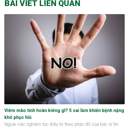
BÀI VIẾT LIÊN QUAN
Viêm mào tinh hoàn kiêng gì? 5 sai lầm khiến bệnh nặng
khó phục hồi
Ngoài việc nghiêm túc điều trị theo phác đồ của bác sĩ thì