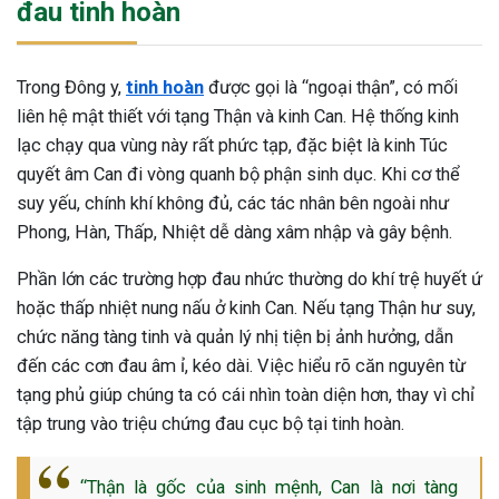
đau tinh hoàn
Trong Đông y,
tinh hoàn
được gọi là “ngoại thận”, có mối
liên hệ mật thiết với tạng Thận và kinh Can. Hệ thống kinh
lạc chạy qua vùng này rất phức tạp, đặc biệt là kinh Túc
quyết âm Can đi vòng quanh bộ phận sinh dục. Khi cơ thể
suy yếu, chính khí không đủ, các tác nhân bên ngoài như
Phong, Hàn, Thấp, Nhiệt dễ dàng xâm nhập và gây bệnh.
Phần lớn các trường hợp đau nhức thường do khí trệ huyết ứ
hoặc thấp nhiệt nung nấu ở kinh Can. Nếu tạng Thận hư suy,
chức năng tàng tinh và quản lý nhị tiện bị ảnh hưởng, dẫn
đến các cơn đau âm ỉ, kéo dài. Việc hiểu rõ căn nguyên từ
tạng phủ giúp chúng ta có cái nhìn toàn diện hơn, thay vì chỉ
tập trung vào triệu chứng đau cục bộ tại tinh hoàn.
ừng Sau Sinh Có Tự Khỏi
“Thận là gốc của sinh mệnh, Can là nơi tàng
ng? Thông Tin Cần Biết