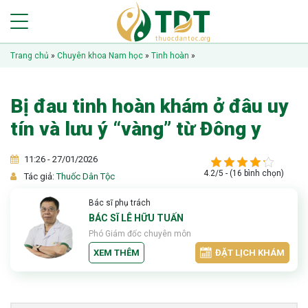
Trang chủ
»
Chuyên khoa Nam học
»
Tinh hoàn
»
Bị đau tinh hoàn khám ở đâu uy
tín và lưu ý “vàng” từ Đông y
11:26 - 27/01/2026
4.2/5 - (16 bình chọn)
Tác giả:
Thuốc Dân Tộc
Bác sĩ phụ trách
BÁC SĨ LÊ HỮU TUẤN
Phó Giám đốc chuyên môn
XEM THÊM
ĐẶT LỊCH KHÁM