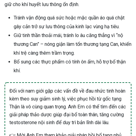
giữ cho khí huyết lưu thông ổn định.
Tránh vận động quá sức hoặc mặc quần áo quá chật
gây cản trở sự lưu thông của kinh lạc vùng hạ tiêu.
Giữ tinh thần thoải mái, tránh lo âu căng thẳng vì “nộ
thương Can” – nóng giận làm tổn thương tạng Can, khiến
khí trệ càng thêm trầm trọng.
Bổ sung các thực phẩm có tính ôn ấm, hỗ trợ bổ thận
khí.
Đối với nam giới gặp các vấn đề về đau nhức tinh hoàn
kèm theo suy giảm sinh lý, việc phục hồi từ gốc tạng
Thận là vô cùng quan trọng. Anh Em có thể tìm đến các
giải pháp thảo dược giúp đại bổ toàn thân, tăng cường
testosterone nội sinh để duy trì bản lĩnh dài lâu.
👉 Mời Anh Em tham khảo giải pháp bồi bổ tạng phủ,