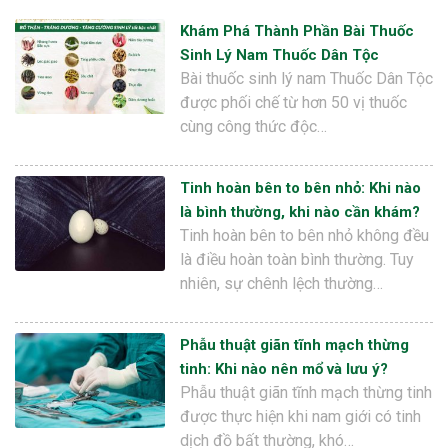
Khám Phá Thành Phần Bài Thuốc
Sinh Lý Nam Thuốc Dân Tộc
Bài thuốc sinh lý nam Thuốc Dân Tộc
được phối chế từ hơn 50 vị thuốc
cùng công thức độc…
Tinh hoàn bên to bên nhỏ: Khi nào
là bình thường, khi nào cần khám?
Tinh hoàn bên to bên nhỏ không đều
là điều hoàn toàn bình thường. Tuy
nhiên, sự chênh lệch thường…
Phẫu thuật giãn tĩnh mạch thừng
tinh: Khi nào nên mổ và lưu ý?
Phẫu thuật giãn tĩnh mạch thừng tinh
được thực hiện khi nam giới có tinh
dịch đồ bất thường, khó…