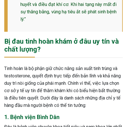
huyết và điều đạt khí cơ. Khi hai tạng này mất đi
ng sau sinh là tình trạng viêm da
sự thăng bằng, vùng hạ tiêu ắt sẽ phát sinh bệnh
tính phổ biến, khiến đôi bàn tay,
lý.”
chân của chị em trở nên khô...
Bị đau tinh hoàn khám ở đâu uy tín và
chất lượng?
Tinh hoàn là bộ phận giữ chức năng sản xuất tinh trùng và
testosterone, quyết định trực tiếp đến bản lĩnh và khả năng
duy trì nòi giống của phái mạnh. Chính vì thế, việc lựa chọn
cơ sở y tế uy tín để thăm khám khi có biểu hiện bất thường
là điều tiên quyết. Dưới đây là danh sách những địa chỉ y tế
hàng đầu mà người bệnh có thể tin tưởng:
1. Bệnh viện Bình Dân
Đây là bệnh viện chuyên khoa tiết niệu và nam khoa lớn nhất