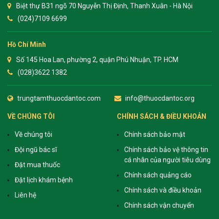
Biệt thự B31 ngõ 70 Nguyễn Thị Định, Thanh Xuân - Hà Nội
(024)7109 6699
Hồ Chí Minh
Số 145 Hoa Lan, phường 2, quận Phú Nhuận, TP. HCM
(028)3622 1382
trungtamthuocdantoc.com
info@thuocdantoc.org
VỀ CHÚNG TÔI
CHÍNH SÁCH & ĐIỀU KHOẢN
Về chúng tôi
Chính sách bảo mật
Đội ngũ bác sĩ
Chính sách bảo vệ thông tin
cá nhân của người tiêu dùng
Đặt mua thuốc
Chính sách quảng cáo
Đặt lịch khám bệnh
Chính sách và điều khoản
Liên hệ
Chính sách vận chuyển