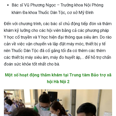
Bác sĩ Vũ Phương Ngọc – Trưởng khoa Nội Phòng
ng sau sinh là tình trạng viêm da
khám Đa khoa Thuốc Dân Tộc, cơ sở Mỹ Đình
tính phổ biến, khiến đôi bàn tay,
chân của chị em trở nên khô...
Đến với chương trình, các bác sĩ chủ động tiếp đón và thăm
khám kỹ lưỡng cho các hội viên bằng cả các phương pháp
Y học cổ truyền và Y học hiện đại thông qua siêu âm. Do rào
cản về việc vận chuyển và lắp đặt máy móc, thiết bị y tế
nên Thuốc Dân Tộc đã cố gắng tối đa có thêm các thêm
các thiết bị máy siêu âm, máy đo huyết áp,… để hỗ trợ chẩn
đoán sức khỏe tốt nhất cho bà.
Một số hoạt động thăm khám tại Trung tâm Bảo trợ xã
hội Hà Nội 2