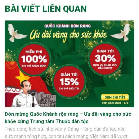
BÀI VIẾT LIÊN QUAN
Đón mừng Quốc Khánh rộn ràng – Ưu đãi vàng cho sức
khỏe cùng Trung tâm Thuốc dân tộc
Theo dòng lịch sử, nhờ vào ý Đảng - lòng dân đã tạo nên
sức mạnh tổng hợp, con tàu cách mạng Việt Nam đã vượt