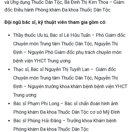
và Ứng dụng Thuốc Dân Tộc, Bà Đinh Thị Kim Thoa – Giám
đốc Điều hành Phòng khám Đa khoa Thuốc Dân Tộc.
Đội ngũ bác sĩ, kỹ thuật viên tham gia gồm có:
Thầy thuốc Ưu tú, Bác sĩ Lê Hữu Tuấn – Phó Giám đốc
Chuyên môn Trung tâm Thuốc Dân Tộc, Nguyễn Thị
Định –
Nguyên Phó Giám đốc phụ trách chuyên môn
bệnh viện YHCT Trung ương.
Thạc sĩ, Bác sĩ Nguyễn Thị Tuyết Lan – Giám đốc
Chuyên môn Trung tâm Thuốc Dân Tộc, Nguyễn Thị
Định –
Nguyên trưởng khoa khám bệnh bệnh viện YHCT
Trung ương
Bác sĩ Phạm Phi Long – Bác sĩ chẩn đoán hình ảnh
Phòng khám Đa khoa Thuốc Dân Tộc cơ sở Mỹ Đình
Bác sĩ Phùng Hải Đăng – Trưởng khoa Khám bệnh
ừng Sau Sinh Có Tự Khỏi
ng? Thông Tin Cần Biết
Phòng khám Đa khoa Thuốc Dân Tộc