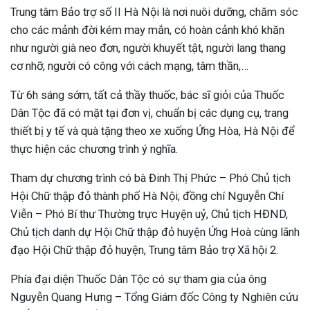
Trung tâm Bảo trợ số II Hà Nội là nơi nuôi dưỡng, chăm sóc
cho các mảnh đời kém may mắn, có hoàn cảnh khó khăn
như người già neo đơn, người khuyết tật, người lang thang
cơ nhỡ, người có công với cách mạng, tâm thần,…
Từ 6h sáng sớm, tất cả thầy thuốc, bác sĩ giỏi của Thuốc
Dân Tộc đã có mặt tại đơn vị, chuẩn bị các dụng cụ, trang
thiết bị y tế và quà tặng theo xe xuống Ứng Hòa, Hà Nội để
thực hiện các chương trình ý nghĩa.
Tham dự chương trình có bà Đinh Thị Phức – Phó Chủ tịch
Hội Chữ thập đỏ thành phố Hà Nội; đồng chí Nguyễn Chí
Viễn – Phó Bí thư Thường trực Huyện uỷ, Chủ tịch HĐND,
Chủ tịch danh dự Hội Chữ thập đỏ huyện Ứng Hoà cùng lãnh
đạo Hội Chữ thập đỏ huyện, Trung tâm Bảo trợ Xã hội 2.
Phía đại diện Thuốc Dân Tộc có sự tham gia của ông
Nguyễn Quang Hưng – Tổng Giám đốc Công ty Nghiên cứu