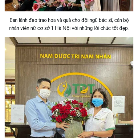
ng sau sinh là tình trạng viêm da
tính phổ biến, khiến đôi bàn tay,
Ban lãnh đạo trao hoa và quà cho đội ngũ bác sĩ, cán bộ
chân của chị em trở nên khô...
nhân viên nữ cơ sở 1 Hà Nội với những lời chúc tốt đẹp.