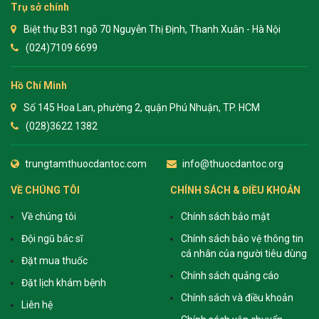
Trụ sở chính
Biệt thự B31 ngõ 70 Nguyễn Thị Định, Thanh Xuân - Hà Nội
(024)7109 6699
Hồ Chí Minh
Số 145 Hoa Lan, phường 2, quận Phú Nhuận, TP. HCM
(028)3622 1382
trungtamthuocdantoc.com
info@thuocdantoc.org
VỀ CHÚNG TÔI
CHÍNH SÁCH & ĐIỀU KHOẢN
Về chúng tôi
Chính sách bảo mật
Đội ngũ bác sĩ
Chính sách bảo vệ thông tin
cá nhân của người tiêu dùng
Đặt mua thuốc
Chính sách quảng cáo
Đặt lịch khám bệnh
Chính sách và điều khoản
Liên hệ